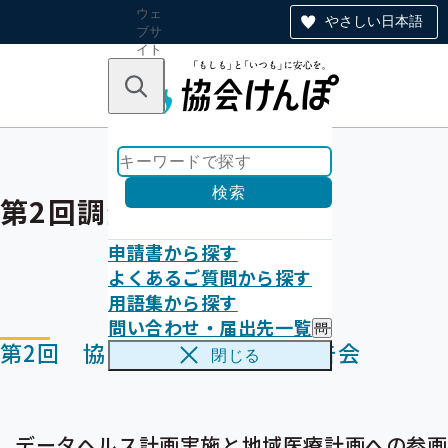
ウェ
やさしい日本語
ブサ
イト
全体
のナ
キーワードで探す
ビ
ゲー
ショ
ン
検索
第2回調査研究報告会
申請書から探す
よくあるご質問から探す
用語集から探す
問い合わせ・届出先一覧
問
第2回 協会けんぽ調査研究報告会
い
閉じる
合
わ
せ
・
届
データヘルス計画実施と地域医療計画への参画