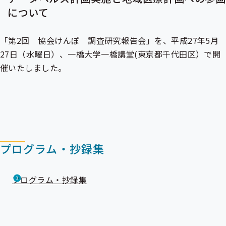
出
について
先
一
覧
「第2回 協会けんぽ 調査研究報告会」を、平成27年5月
の
サ
27日（水曜日）、一橋大学一橋講堂(東京都千代田区）で開
ブ
催いたしました。
メ
ニ
ュ
ー
プログラム・抄録集
プログラム・抄録集