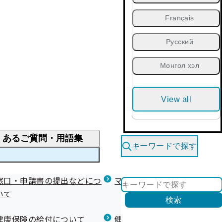
Français
Русский
Монгол хэл
View all
くあるご質問・用語集
キーワードで探す
くあるご質問
窓口・申請書の提出などにつ
医療費が高額になりそう・なったとき
健診を受けた後の健康づくり
マイナ保険証等関連について
いて
限度額適用認定・高額療養費・高額介護合算
検索
について
健康宣言（コラボヘルス）
健康保険の給付について
健康保険任意継続制度（退職
医療費の全額を負担したとき