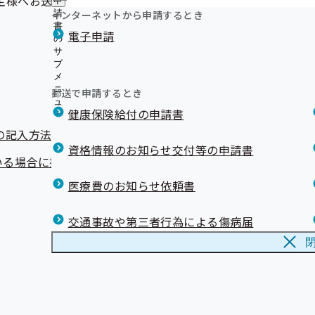
主様へお送りいたします。
申
インターネットから申請するとき
請
書
電子申請
の
サ
ブ
メ
ニ
郵送で申請するとき
ュ
健康保険給付の申請書
ー
の記入方法等についてのご案内）
資格情報のお知らせ交付等の申請書
いる場合に提出が必要です）
医療費のお知らせ依頼書
交通事故や第三者行為による傷病届