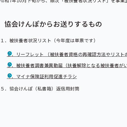
令和7年10月下旬から、順次「被扶養者状況リスト」を事業
協会けんぽからお送りするもの
１．被扶養者状況リスト（今年度は単票です）
２．リーフレット （被扶養者資格の再確認方法やリスト
３．被扶養者調書兼異動届（扶養解除となる被扶養者が
４．マイナ保険証利用促進チラシ
５．協会けんぽ（私書箱）返信用封筒