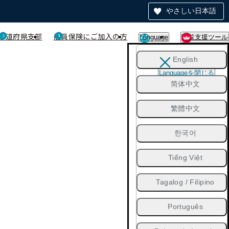
やさしい日本語
都道府県支部
船員保険にご加入の方
Language
閲覧支援ツール
English
Languageを閉じる
简体中文
繁體中文
한국어
Tiếng Việt
Tagalog / Filipino
Português