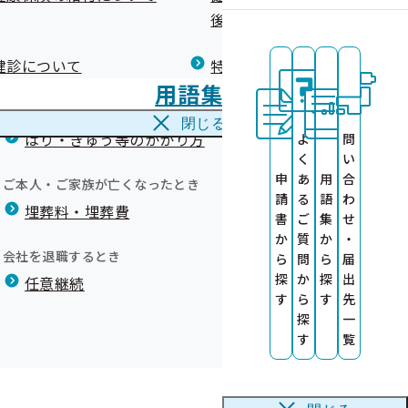
広報）
健康づくりコラム
後の健康保険）について
療養費
格の再確認について」
閉じる
健診について
特定保健指導について
海外で急な病気にかかり治療を受けたとき
用語集
海外療養費
が、現在もその状況にあるかを確認させていただくため、毎
閉じる
はり・きゅう等のかかり方
よ
問
く
い
る大切な確認となりますので、お忙しいところ誠に恐縮です
申
あ
用
合
ご本人・ご家族が亡くなったとき
請
る
語
わ
埋葬料・埋葬費
書
ご
集
せ
か
質
か
・
会社を退職するとき
ら
問
ら
届
探
か
探
出
任意継続
す
ら
す
先
探
一
す
覧