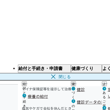
給付と手続き・申請書
健康づくり
よ
給付と手続き
健康づくり
よ
閉じる
給
健
よ
マイナ保険証等を提示して治療を受けるとき
付
康
健診
く
と
づ
あ
療養の給付
手
く
る
健診データの提供
続
り
ご
き
の
質
病気やケガで会社を休んだとき