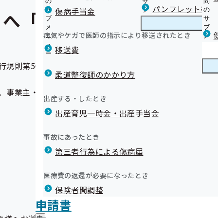
の
サ
問
パンフレット等（
傷病手当金
サ
ブ
の
へ「令和7年度被扶養者資
ブ
メ
サ
メ
ニ
ブ
病気やケガで医師の指示により移送されたとき
ニ
ュ
メ
ュ
ー
ニ
移送費
ー
ュ
ー
行規則第50条に基づき、健康保険の被扶養者となっている方
柔道整復師のかかり方
、事業主・被保険者のみなさまの保険料負担の軽減につなが
出産する・したとき
出産育児一時金・出産手当金
事故にあったとき
第三者行為による傷病届
医療費の返還が必要になったとき
保険者間調整
申請書