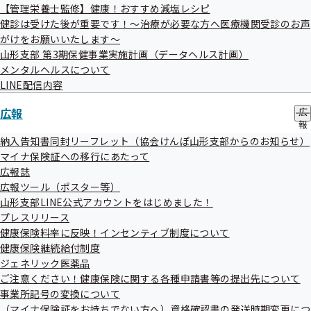
【管理栄養士監修】健康！おすすめ減塩レシピ
令和07年12月10日
健診は受けた後が重要です！～治療が必要な方へ医療機関受診のお声
【健康保険】令和8年度の任意継続被保険者の標準報酬月額
がけをお願いいたします～
山形支部 第3期保健事業実施計画（データヘルス計画）
の上限について
メンタルヘルスについて
令和07年12月10日
LINE配信内容
令和7年青森県東方沖を震源とする地震関連情報
広報
広
報
災害情報
の
納入告知書同封リーフレット（協会けんぽ山形支部からのお知らせ）
サ
マイナ保険証への移行にあたって
令和07年12月06日
ブ
広報誌
メ
【アーカイブ配信中！】令和７年度 メンタルヘルスセミ
広報ツール（ポスター等）
ニ
ナーを開催しました
ュ
山形支部LINE公式アカウントをはじめました！
ー
プレスリリース
健康保険料率に反映！インセンティブ制度について
健康保険継続給付制度
ジェネリック医薬品
ご注意ください！健康保険に関する各種申請書等の提出先について
事業所記号の変換について
（マイナ保険証をお持ちでない方へ）資格確認書の発送時期変更につ