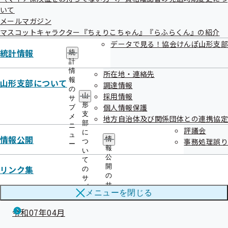
過去のお知らせ一覧
いて
メールマガジン
マスコットキャラクター『ちぇりこちゃん』『らふらくん』の紹介
令和08年07月
データで見る！協会けんぽ山形支部
統計情報
令和08年04月
統
計
情
令和08年03月
所在地・連絡先
報
山形支部について
調達情報
の
令和08年02月
採用情報
山
サ
形
個人情報保護
ブ
令和08年01月
支
メ
地方自治体及び関係団体との連携協定
部
ニ
評議会
令和07年12月
に
ュ
情報公開
情
事務処理誤り
つ
ー
報
令和07年11月
い
公
て
開
リンク集
の
令和07年10月
の
サ
サ
ブ
令和07年07月
メニューを
閉じる
ブ
メ
メ
ニ
令和07年04月
ニ
ュ
ュ
ー