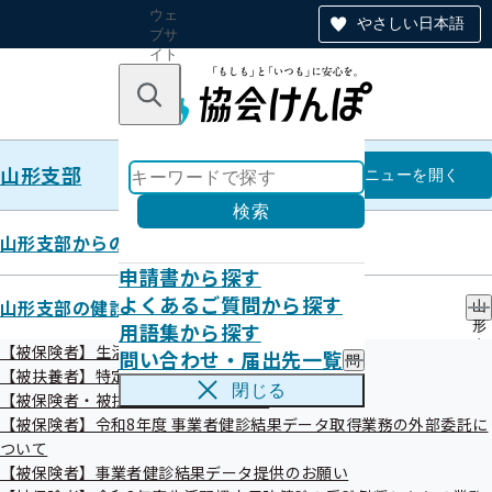
ウェ
やさしい日本語
ブサ
イト
全体
のナ
キーワードで探す
ビ
ゲー
ショ
山形支部
ン
山形支部
メニュー
を開く
検索
山形支部からのお知らせ
申請書から探す
令和07年12月
よくあるご質問から探す
山形支部の健診・保健指導のご案内
山
用語集から探す
形
支
【被保険者】生活習慣病予防健診等のご案内
問い合わせ・届出先一覧
問
部
【被扶養者】特定健康診査
い
の
閉じる
【被保険者・被扶養者】特定保健指導
合
健
わ
【被保険者】令和8年度 事業者健診結果データ取得業務の外部委託に
診
せ
・
ついて
お知らせ
・
保
【被保険者】事業者健診結果データ提供のお願い
届
健