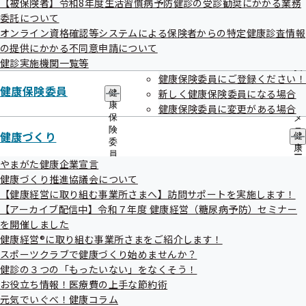
【被保険者】令和8年度生活習慣病予防健診の受診勧奨にかかる業務
出
指
委託について
先
導
令和07年12月31日
一
オンライン資格確認等システムによる保険者からの特定健康診査情報
の
覧
ご
事務処理誤りについて（令和7年12月分）
の提供にかかる不同意申請について
の
案
健診実施機関一覧等
サ
内
令和07年12月25日
健康保険委員にご登録ください！
ブ
の
健康保険委員
メ
新しく健康保険委員になる場合
健
サ
令和8年4月から被扶養者の認定における年間収入の取扱い
ニ
康
ブ
健康保険委員に変更がある場合
が変わります
ュ
保
メ
ー
険
ニ
健康づくり
健
令和07年12月23日
委
ュ
康
員
ー
づ
やまがた健康企業宣言
第139回全国健康保険協会運営委員会の資料を掲載しました
の
く
健康づくり推進協議会について
サ
り
ブ
【健康経営に取り組む事業所さまへ】訪問サポートを実施します！
令和07年12月19日
の
メ
【アーカイブ配信中】令和７年度 健康経営（糖尿病予防）セミナー
サ
FAX不通のお知らせ
ニ
ブ
を開催しました
ュ
メ
健康経営®に取り組む事業所さまをご紹介します！
重要
ー
ニ
スポーツクラブで健康づくり始めませんか？
ュ
令和07年12月15日
健診の３つの「もったいない」をなくそう！
ー
お役立ち情報！医療費の上手な節約術
第139回全国健康保険協会運営委員会を開催します
元気でいぐべ！健康コラム