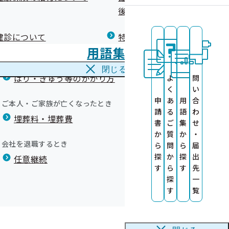
広報）
健康づくりコラム
後の健康保険）について
療養費
閉じる
酬月額の上限について
健診について
特定保健指導について
海外で急な病気にかかり治療を受けたとき
用語集
海外療養費
閉じる
はり・きゅう等のかかり方
よ
問
く
い
申
あ
用
合
ご本人・ご家族が亡くなったとき
請
る
語
わ
埋葬料・埋葬費
書
ご
集
せ
か
質
か
・
会社を退職するとき
ら
問
ら
届
標準報酬月額の平均額を標準報酬月額の基礎となる報酬月額と
探
か
探
出
任意継続
す
ら
す
先
探
一
す
覧