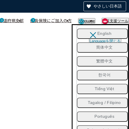
やさしい日本語
都道府県支部
船員保険にご加入の方
Language
閲覧支援ツール
English
Languageを閉じる
简体中文
繁體中文
한국어
Tiếng Việt
Tagalog / Filipino
Português