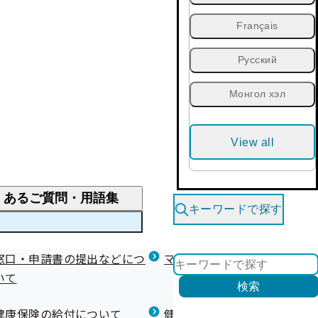
Français
Русский
Монгол хэл
View all
くあるご質問・用語集
キーワードで探す
くあるご質問
窓口・申請書の提出などにつ
医療費が高額になりそう・なったとき
健診を受けた後の健康づくり
マイナ保険証等関連について
いて
限度額適用認定・高額療養費・高額介護合算
検索
について
健康宣言（コラボヘルス）
健康保険の給付について
健康保険任意継続制度（退職
医療費の全額を負担したとき