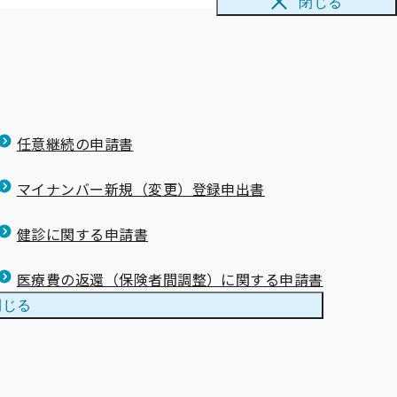
閉じる
額は、標準報酬月額の第23級：32万円に該当します。）
任意継続の申請書
マイナンバー新規（変更）登録申出書
健診に関する申請書
医療費の返還（保険者間調整）に関する申請書
閉じる