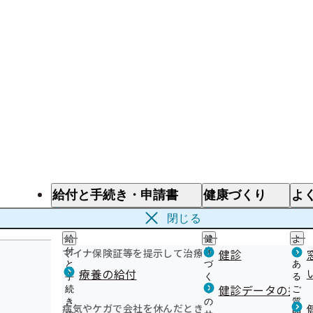
給付と手続き・申請書
健康づくり
よ
給付と手続き
健康づくり
よ
閉じる
給
健
よ
マイナ保険証等を提示して治療を受けるとき
付
康
健診
く
と
づ
あ
療養の給付
手
く
る
健診データの提供
続
り
ご
き
の
質
病気やケガで会社を休んだとき