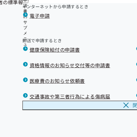
申
の標準報酬月額の平均額は318,100円となります。（この
インターネットから申請するとき
請
書
電子申請
の
サ
ブ
メ
ニ
郵送で申請するとき
ュ
健康保険給付の申請書
ー
資格情報のお知らせ交付等の申請書
医療費のお知らせ依頼書
交通事故や第三者行為による傷病届