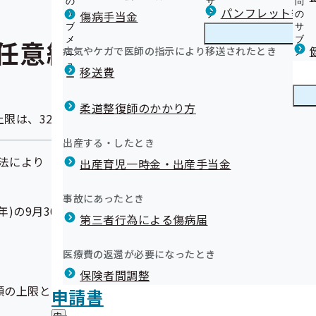
の
サ
問
パンフレット等（
傷病手当金
サ
ブ
の
ブ
メ
サ
任意継続被保険者の標準報
メ
ニ
ブ
病気やケガで医師の指示により移送されたとき
ニ
ュ
メ
ュ
ー
ニ
移送費
ー
ュ
ー
柔道整復師のかかり方
上限は、32万円となります。
出産する・したとき
法により
出産育児一時金・出産手当金
事故にあったとき
々年)の9月30日時点における全ての協会けんぽの被保険者の
第三者行為による傷病届
医療費の返還が必要になったとき
保険者間調整
額の上限となります。
申請書