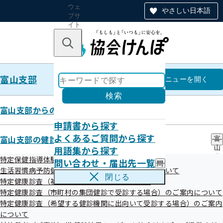
ウェ
やさしい日本語
ブサ
イト
全体
のナ
キーワードで探す
ビ
ゲー
ショ
富山支部
ン
富山支部
メニュー
を開く
検索
富山支部からのお知らせ
申請書から探す
令和8年5月「とやま健康企業宣
よくあるご質問から探す
富山支部の健診・保健指導のご案内
富
用語集から探す
山
言」銀（Step1）の認定をしまし
支
特定保健指導体験レポート
問い合わせ・届出先一覧
問
部
た
生活習慣病予防健診等（被保険者の方の健診）について
い
の
閉じる
特定健康診査（被扶養者の方の健診）について
合
健
わ
特定健康診査（市町村の集団健診で受診する場合）のご案内について
診
せ
・
特定健康診査（希望する健診機関に出向いて受診する場合）のご案内
「とやま健康企業宣言」をされた企業様で銀（Step1）に認
・
保
について
届
定申請をいただいた2社について銀（Step1）の認定をしま
健