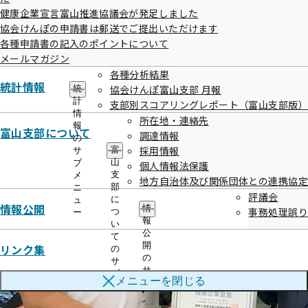
健康企業宣言富山推進協議会が発足しました
協会けんぽの申請書は郵送でご提出いただけます
各種申請書の記入のポイントについて
メールマガジン
各種分析結果
統計情報
協会けんぽ富山支部 月報
統
計
支部別スコアリングレポート（富山支部版）
情
所在地・連絡先
報
富山支部について
調達情報
の
採用情報
富
サ
山
ブ
個人情報法保護
支
メ
地方自治体及び関係団体との連携協定
部
ニ
評議会
に
ュ
情報公開
情
事務処理誤り
つ
ー
報
い
公
て
開
リンク集
の
の
サ
サ
ブ
メニューを
閉じる
ブ
メ
メ
ニ
ニ