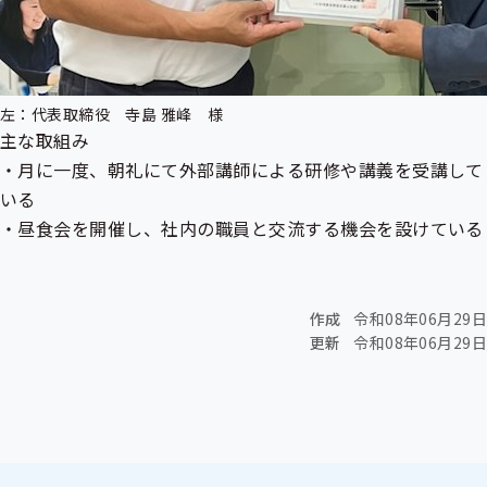
ュ
ュ
ー
ー
左：代表取締役 寺島 雅峰 様
主な取組み
・月に一度、朝礼にて外部講師による研修や講義を受講して
いる
・昼食会を開催し、社内の職員と交流する機会を設けている
作成
令和08年06月29日
更新
令和08年06月29日