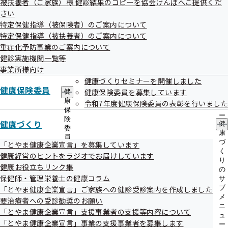
被扶養者（ご家族）様 健診結果のコピーを協会けんぽへご提供くだ
出
指
した。
さい
先
導
一
特定保健指導（被保険者）のご案内について
の
覧
ご
特定保健指導（被扶養者）のご案内について
の
案
重症化予防事業のご案内について
サ
内
健診実施機関一覧等
ブ
の
メ
事業所様向け
サ
ニ
ブ
健康づくりセミナーを開催しました
ュ
健康保険委員
Step1認定企業様
メ
健康保険委員を募集しています
健
ー
ニ
康
令和7年度健康保険委員の表彰を行いました
ュ
保
ー
険
健康づくり
健
委
康
西村運輸 株式会社
員
づ
「とやま健康企業宣言」を募集しています
の
く
健康経営のヒントをラジオでお届けしています
サ
り
ブ
健康お役立ちリンク集
の
メ
保健師・管理栄養士の健康コラム
サ
ニ
ブ
「とやま健康企業宣言」ご家族への健診受診案内を作成しました
ュ
メ
要治療者への受診勧奨のお願い
ー
ニ
「とやま健康企業宣言」支援事業者の支援等内容について
ュ
「とやま健康企業宣言」事業の支援事業者を募集します
ー