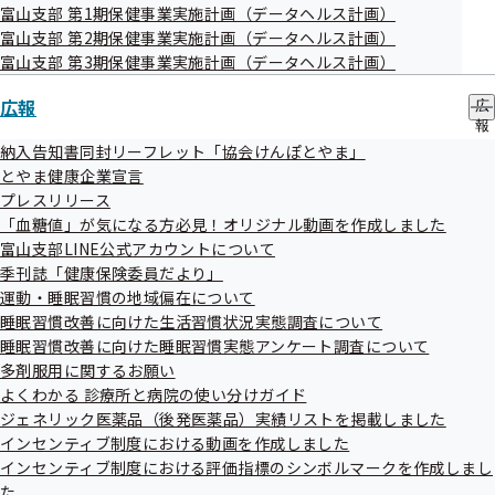
富山支部 第1期保健事業実施計画（データヘルス計画）
富山支部 第2期保健事業実施計画（データヘルス計画）
富山支部 第3期保健事業実施計画（データヘルス計画）
広報
広
報
の
納入告知書同封リーフレット「協会けんぽとやま」
サ
とやま健康企業宣言
ブ
プレスリリース
メ
「血糖値」が気になる方必見！オリジナル動画を作成しました
ニ
ュ
富山支部LINE公式アカウントについて
ー
季刊誌「健康保険委員だより」
右：代表取締役社長 西村 一生 様
運動・睡眠習慣の地域偏在について
主な取組み
睡眠習慣改善に向けた生活習慣状況実態調査について
睡眠習慣改善に向けた睡眠習慣実態アンケート調査について
・「要精密検査」「要治療」等の有所見者の再受診率100％
多剤服用に関するお願い
・メンタルヘルス講習を実施
よくわかる 診療所と病院の使い分けガイド
ジェネリック医薬品（後発医薬品）実績リストを掲載しました
インセンティブ制度における動画を作成しました
インセンティブ制度における評価指標のシンボルマークを作成しまし
株式会社 寺島コンサルタント
た