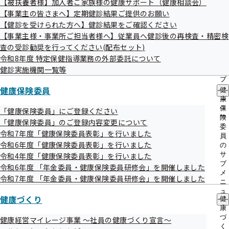
申請書等の手続きは郵送または電子申請
【被扶養者様】加入者ご家族様の健康サポート（健康相談会）
出
指
【事業主の皆さまへ】定期健診結果ご提供のお願い
先
で！
導
一
【健診を受けられた方へ】健診結果をご確認ください
の
覧
ご
【事業主様・事業所ご担当者様へ】従業員へ健診後の再検査・精密検
の
案
協会けんぽで受付している申請書等は、すべて郵送でご提出
査の受診勧奨を行ってください(配布セット)
サ
内
令和8年度 特定保健指導業務の外部委託について
ブ
いただけます。
の
メ
健診実施機関一覧等
サ
各種申請書につきましては、郵送によるお手続きをご利用く
ニ
ブ
ュ
ださい。
健康保険委員
メ
健
ー
ニ
康
また、ご相談等につきましても、お電話にてご相談いただき
ュ
保
「健康保険委員」にご登録ください
ますようお願いいたします。
ー
険
「健康保険委員」のご登録内容変更について
委
令和7年度「健康保険委員表彰」を行いました
令和8年1月13日からスマートフォン、パソコンなどを利用
員
令和6年度「健康保険委員表彰」を行いました
の
して申請できる「電子申請サービス」を開始しました。
サ
令和4年度「健康保険委員表彰」を行いました
郵送より簡単・便利・スピーディーな「電子申請」もぜひご
ブ
令和6年度 「年金委員・健康保険委員研修会」を開催しました
メ
令和7年度 「年金委員・健康保険委員研修会」を開催しました
活用ください！
ニ
ュ
健康づくり
健
ー
電子申請サービスについて
康
づ
健康経営マイレージ事業 ～社員の健康づくり宣言～
く