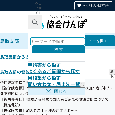
ウェ
やさしい日本語
ブサ
イト
全体
のナ
キーワードで探す
ビ
ゲー
ショ
鳥取支部
ン
鳥取支部
メニュー
を開く
検索
鳥取支部からのお知らせ
申請書から探す
【お手続き】申請書の提出につい
よくあるご質問から探す
鳥取支部の健診・保健指導のご案内
鳥
用語集から探す
取
て
支
各種健診の検査項目の比較
問い合わせ・届出先一覧
問
部
【被保険者様】20歳、25歳、30歳、35歳から74歳の加入者ご本人の
い
の
閉じる
健康診断について（生活習慣病予防健診）
合
健
わ
【被扶養者様】40歳から74歳の加入者ご家族の健康診断について
診
せ
・
（特定健診）
・
保
【被保険者様】加入者ご本人様の健康サポート
届
健