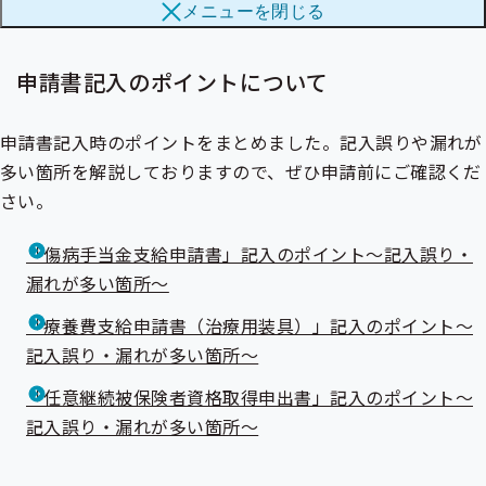
メニューを
閉じる
ブ
メ
メ
ニ
ニ
ュ
ュ
申請書記入のポイントについて
ー
ー
申請書記入時のポイントをまとめました。記入誤りや漏れが
多い箇所を解説しておりますので、ぜひ申請前にご確認くだ
さい。
「傷病手当金支給申請書」記入のポイント～記入誤り・
漏れが多い箇所～
「療養費支給申請書（治療用装具）」記入のポイント～
記入誤り・漏れが多い箇所～
「任意継続被保険者資格取得申出書」記入のポイント～
記入誤り・漏れが多い箇所～