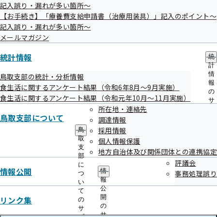
申請書が必要な場合は・・・
記入誤り・漏れが多い箇所～
【お手続き】「療養費支給申請書（治療用装具）」記入のポイント～
記入誤り・漏れが多い箇所～
メールマガジン
ホームページからダウンロード
統計情報
統
計
申請書のダウンロードのほか、書き方や添付書類などを確認
情
鳥取支部の統計・分析情報
報
できます。
食生活に関するアンケート結果（令和6年8月～9月実施）
の
食生活に関するアンケート結果（令和元年10月～11月実施）
サ
所在地・連絡先
申請書
ブ
鳥取支部について
メ
調達情報
ニ
採用情報
鳥
ュ
取
個人情報保護
ー
協会けんぽから申請書等を送付
支
地方自治体及び関係団体との連携協定
部
評議会
に
情報公開
情
事務処理誤り
つ
協会けんぽ鳥取支部にお電話いただければ申請書等を送付い
報
い
たします。
公
て
開
リンク集
の
お気軽にお問い合わせください。
の
サ
0857-25-0050（代表）
サ
ブ