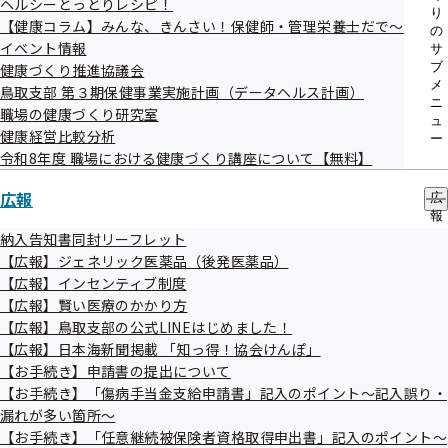
ヘルシーとっとりレシピ！
り
【健康コラム】みんな、きんさい！保健師・管理栄養士だで～
の
イベント情報
サ
ブ
健康づくり推進協議会
メ
鳥取支部 第３期保健事業実施計画（データヘルス計画）
ニ
郵送先
職場の健康づくり研究室
ュ
健康経営比較分析
ー
令和8年度 職場における健康づくり講座について【無料】
〒680-8560 全国健康保険協会 鳥取支部
（鳥取市今町2丁目112番地 アクティ日ノ丸総本社ビル5階）
広報
広
報
郵便番号は個別番号のため、住所の記入が省略できま
の
納入告知書同封リーフレット
サ
【広報】ジェネリック医薬品（後発医薬品）
す。
ブ
【広報】インセンティブ制度
（宅配便を利用する場合は、住所の記入が必要です。）
メ
【広報】賢い医療のかかり方
ニ
ュ
【広報】鳥取支部の公式LINEはじめました！
ー
【広報】日本海新聞掲載 「知っ得！協会けんぽ」
【お手続き】申請書の提出について
【お手続き】「傷病手当金支給申請書」記入のポイント～記入誤り・
漏れが多い箇所～
【お手続き】「任意継続被保険者資格取得申出書」記入のポイント～