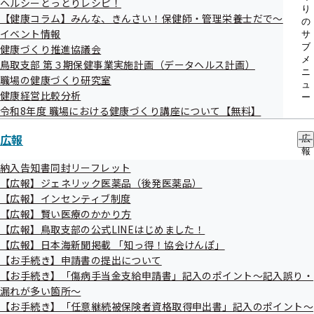
ヘルシーとっとりレシピ！
り
【健康コラム】みんな、きんさい！保健師・管理栄養士だで～
の
イベント情報
サ
ブ
健康づくり推進協議会
メ
鳥取支部 第３期保健事業実施計画（データヘルス計画）
ニ
職場の健康づくり研究室
対象者
ュ
健康経営比較分析
ー
令和8年度 職場における健康づくり講座について【無料】
40歳～74歳の被扶養者（健診受診時に協会けんぽの加入者
広報
広
であることが必要です）
報
の
納入告知書同封リーフレット
サ
【広報】ジェネリック医薬品（後発医薬品）
ブ
【広報】インセンティブ制度
メ
【広報】賢い医療のかかり方
ニ
ュ
【広報】鳥取支部の公式LINEはじめました！
ー
【広報】日本海新聞掲載 「知っ得！協会けんぽ」
検査内容と補助する金額
【お手続き】申請書の提出について
【お手続き】「傷病手当金支給申請書」記入のポイント～記入誤り・
漏れが多い箇所～
下記の額を協会けんぽが補助します（年度内1回限り）。
【お手続き】「任意継続被保険者資格取得申出書」記入のポイント～