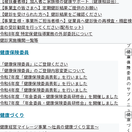
【被扶養者様】加入者ご家族様の健康サポート（健康相談会）
出
指
【事業主の皆さまへ】定期健診結果ご提供のお願い
先
導
一
【健診を受けられた方へ】健診結果をご確認ください
の
覧
ご
【事業主様・事業所ご担当者様へ】従業員へ健診後の再検査・精密検
の
案
査の受診勧奨を行ってください(配布セット)
サ
内
令和8年度 特定保健指導業務の外部委託について
ブ
の
メ
健診実施機関一覧等
サ
ニ
ブ
ュ
健康保険委員
メ
健
ー
ニ
康
ュ
保
「健康保険委員」にご登録ください
ー
険
「健康保険委員」のご登録内容変更について
委
令和7年度「健康保険委員表彰」を行いました
員
特定健診とは
令和6年度「健康保険委員表彰」を行いました
の
サ
令和4年度「健康保険委員表彰」を行いました
ブ
令和6年度 「年金委員・健康保険委員研修会」を開催しました
日本人の死亡原因の約6割を占める糖尿病や脂質異常症など
メ
令和7年度 「年金委員・健康保険委員研修会」を開催しました
の生活習慣病の予防を目的とした健診です。
ニ
ュ
40歳以上の
被扶養者
（ご家族）が受けることができ、協会け
健康づくり
健
ー
康
んぽが費用の一部を補助します。
づ
健康経営マイレージ事業 ～社員の健康づくり宣言～
く