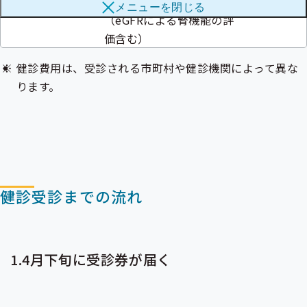
〇血清クレアチニン検査
メニューを
閉じる
ブ
メ
（
eGFR
による腎機能の評
メ
ニ
ニ
価含む）
ュ
ュ
ー
ー
健診費用は、受診される市町村や健診機関によって異な
ります。
健診受診までの流れ
1.4月下旬に受診券が届く