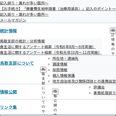
自己負担額は補助額を差し引いた額となりますが、健診費用
記入誤り・漏れが多い箇所～
は各健診機関によって異なるため自己負担額も一律ではあり
【お手続き】「療養費支給申請書（治療用装具）」記入のポイント～
ません。予約する際に、あわせてご確認ください。
記入誤り・漏れが多い箇所～
メールマガジン
協会けんぽ
健診の種類
主な検査の内容
統計情報
統
の補助額
計
基本的な健診
〇診察等
7,150
円まで
情
鳥取支部の統計・分析情報
報
〇問診
補助
食生活に関するアンケート結果（令和6年8月～9月実施）
の
食生活に関するアンケート結果（令和元年10月～11月実施）
〇身体計測
サ
所在地・連絡先
ブ
〇血圧測定
鳥取支部について
メ
調達情報
〇血中脂質検査
ニ
採用情報
鳥
ュ
〇肝機能検査
取
個人情報保護
ー
支
〇血糖検査
地方自治体及び関係団体との連携協定
部
評議会
〇尿検査
に
情報公開
情
事務処理誤り
つ
詳細な健診
〇心電図検査
3,400
円まで
報
い
公
（医師の判断により
〇眼底検査
補助
て
開
リンク集
の
実施）
〇貧血検査
の
サ
サ
ブ