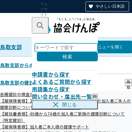
ウェ
やさしい日本語
ブサ
イト
全体
のナ
キーワードで探す
ビ
ゲー
ショ
鳥取支部
ン
鳥取支部
メニュー
を開く
検索
鳥取支部からのお知らせ
申請書から探す
【被扶養者様】40歳から74歳の
よくあるご質問から探す
鳥取支部の健診・保健指導のご案内
鳥
用語集から探す
取
加入者ご家族の健康診断について
支
各種健診の検査項目の比較
問い合わせ・届出先一覧
問
部
（特定健診）
【被保険者様】20歳、25歳、30歳、35歳から74歳の加入者ご本人の
い
の
閉じる
健康診断について（生活習慣病予防健診）
合
健
わ
【被扶養者様】40歳から74歳の加入者ご家族の健康診断について
診
せ
・
（特定健診）
・
保
【被保険者様】加入者ご本人様の健康サポート
届
健