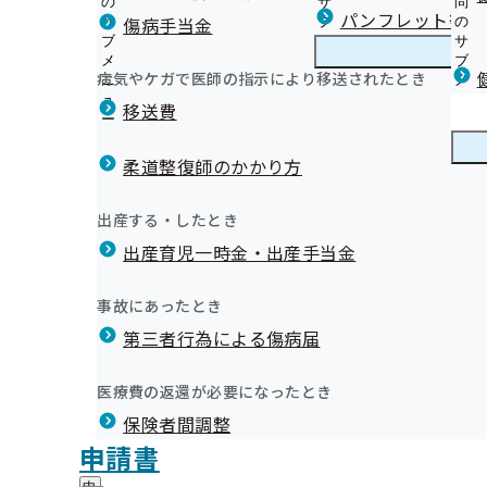
の
サ
問
徳島支部からのお知らせ
パンフレット等（
傷病手当金
サ
ブ
の
ブ
メ
サ
本人様へ 生活習慣病予防健診のご案内
メ
ニ
ブ
病気やケガで医師の指示により移送されたとき
徳島支部の健診・保健指導のご案内
ニ
ュ
徳
メ
本人様へ 特定保健指導のご案内
部評議会
ュ
ー
島
ニ
移送費
事業所様へ 定期健康診断結果の提供にご協力ください
ー
支
ュ
健康保険委員（健康サポーター）のご案内
外部委託先情報
部
ー
健康保険委員
健
令和6年度 健康保険委員功労者を表彰しました！
健診機関様へ 生活習慣病予防健診実施機関を募集してい
の
柔道整復師のかかり方
康
健
オンライン資格確認等システムによる特定健康診査情報
保
健康事業所宣言
曜日）に第1回全国健康保険協会徳島支部評議会を開催いたしま
診
健診実施機関一覧等
険
健康づくり
健
イベント・セミナーのご案内
出産する・したとき
・
委
ては、次をご参照ください。
康
データヘルス計画
保
員
出産育児一時金・出産手当金
づ
納入告知書同封チラシ
健
事業所・加入者様の健康サポート
の
く
広報
広
ポスター・リーフレット
指
サ
徳島文理大学・短期大学部考案！！健康レシピ
り
報
導
広報
ブ
事故にあったとき
の
徳島県歯科医師会提供！！歯科健康コラム
の
の
徳島支部の統計情報（本年度分）
メ
メールマガジン
サ
サ
統計情報
第三者行為による傷病届
ご
統
徳島支部の統計情報（前年度以前分）
ニ
ブ
ブ
案
計
ュ
メ
メ
内
情
ー
所在地・連絡先
ニ
医療費の返還が必要になったとき
ニ
の
報
徳島支部について
徳
第1回徳島支部評議会 資料
調達情報
ュ
ュ
サ
の
保険者間調整
島
ー
採用情報
ー
ブ
サ
支
評議会
申請書
個人情報保護
メ
ブ
部
情報公開
情
事務処理誤り
ニ
メ
地方自治体及び関係団体との連携協定
に
報