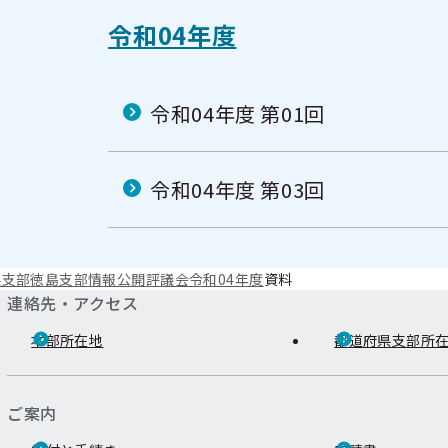
令和04年度
令和04年度 第01回
令和04年度 第03回
県支部
徳島支部
情報公開
評議会
令和04年度
資料
連絡先・アクセス
本部所在地
都道府県支部所
ご案内