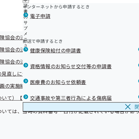
協会徳島支部評議会議事次第
申
ュ
ニ
つ
公
インターネットから申請するとき
請
ー
ュ
い
開
リンク集
書
険協会の決算見込み（医療分）について 【資料1-1】
ー
電子申請
て
の
の
の
サ
サ
険協会の決算見込み（医療分）について 【資料1-2】
サ
ブ
ブ
ブ
メ
メ
険協会の決算見込み（医療分）について 【資料1-3】
メ
ニ
ニ
郵送で申請するとき
ニ
ュ
ュ
険協会の決算見込み（医療分）について 【資料1-4】
ュ
健康保険給付の申請書
ー
ー
ー
険協会の決算見込み（医療分）について 【資料1-5】
資格情報のお知らせ交付等の申請書
見直しについて 【資料2】
医療費のお知らせ依頼書
画の実施結果報告について 【資料3】
ついて）【資料４】
交通事故や第三者行為による傷病届
ついては、当時の資料番号・日付が記載されている場合があ