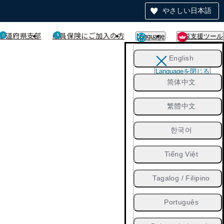
やさしい日本語
都道府県支部
船員保険にご加入の方
Language
閲覧支援ツール
English
Languageを閉じる
简体中文
繁體中文
한국어
Tiếng Việt
Tagalog / Filipino
Português