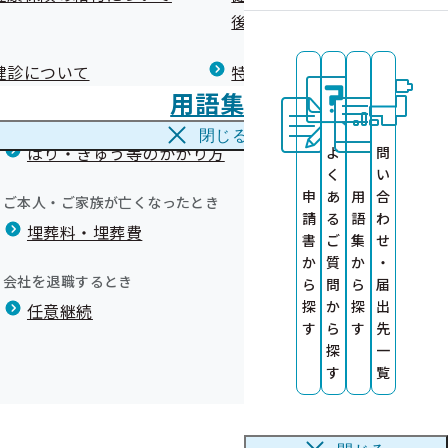
広報）
健康づくりコラム
後の健康保険）について
療養費
閉じる
健診について
特定保健指導について
海外で急な病気にかかり治療を受けたとき
用語集
海外療養費
閉じる
ます
はり・きゅう等のかかり方
よ
問
の提供について
く
い
した。
申
あ
用
合
ご本人・ご家族が亡くなったとき
請
る
語
わ
埋葬料・埋葬費
書
ご
集
せ
か
質
か
・
会社を退職するとき
ら
問
ら
届
探
か
探
出
任意継続
す
ら
す
先
探
一
す
覧