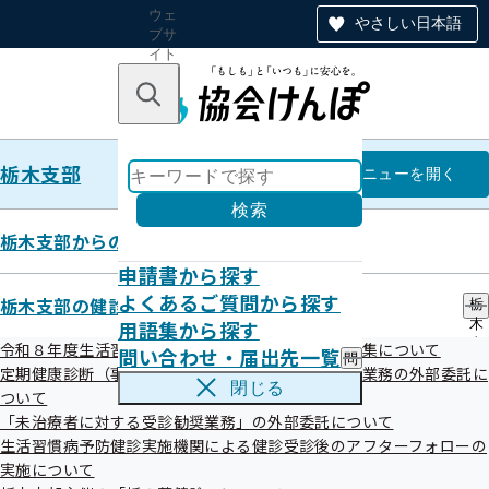
ウェ
やさしい日本語
ブサ
イト
全体
のナ
キーワードで探す
ビ
ゲー
ショ
栃木支部
ン
栃木支部
メニュー
を開く
検索
栃木支部からのお知らせ
申請書から探す
令和06年度
よくあるご質問から探す
栃木支部の健診・保健指導のご案内
栃
用語集から探す
木
支
令和８年度生活習慣病予防健診等実施機関の新規募集について
問い合わせ・届出先一覧
問
部
定期健康診断（事業者健診）の結果データ提供勧奨業務の外部委託に
令和6年度 第3回栃木支部評議会
い
の
閉じる
ついて
合
健
わ
「未治療者に対する受診勧奨業務」の外部委託について
令和07年01月17日開催
診
せ
・
生活習慣病予防健診実施機関による健診受診後のアフターフォローの
・
保
開催案内
資料
実施について
届
健