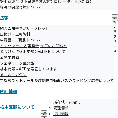
栃木支部 第３期保健事業実施計画(データヘルス計画)
ー
職場の喫煙対策について
評議会
広報
広
報
の
納入告知書同封リーフレット
サ
広報誌・広報資料
令和08年度
ブ
申請書のご提出について
メ
インセンティブ(報奨金)制度のお知らせ
ニ
ュ
協会けんぽ栃木支部公式LINEについて
令和07年度
ー
公開中動画
ジェネリック医薬品
栃木支部はAEDを設置しています
メールマガジン
令和06年度
宇都宮ライトレール及び関東自動車バスのラッピング広告について
統計情報
令和05年度
所在地・連絡先
栃木支部について
調達情報
令和04年度
採用情報
栃
木