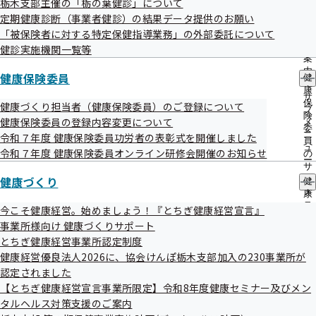
栃木支部主催の「栃の葉健診」について
議事録
出
指
定期健康診断（事業者健診）の結果データ提供のお願い
先
導
一
「被保険者に対する特定保健指導業務」の外部委託について
の
令和6年度 第2回栃木支部評議会
覧
ご
健診実施機関一覧等
の
案
サ
令和06年10月21日開催
内
健康保険委員
健
ブ
の
康
メ
サ
開催案内
資料
保
健康づくり担当者（健康保険委員）のご登録について
ニ
ブ
険
ュ
議事録
健康保険委員の登録内容変更について
メ
委
ー
ニ
令和７年度 健康保険委員功労者の表彰式を開催しました
員
ュ
令和７年度 健康保険委員オンライン研修会開催のお知らせ
の
令和6年度 第1回栃木支部評議会
ー
サ
健康づくり
ブ
健
令和06年07月23日開催
メ
康
ニ
づ
今こそ健康経営。始めましょう！『とちぎ健康経営宣言』
開催案内
資料
ュ
く
事業所様向け 健康づくりサポート
ー
り
議事録
とちぎ健康経営事業所認定制度
の
健康経営優良法人2026に、協会けんぽ栃木支部加入の230事業所が
サ
ブ
認定されました
メ
【とちぎ健康経営宣言事業所限定】令和8年度健康セミナー及びメン
ニ
タルヘルス対策支援のご案内
ュ