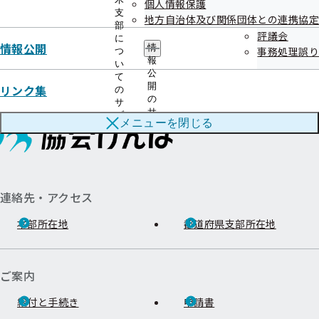
個人情報保護
支
地方自治体及び関係団体との連携協定
部
評議会
に
情報公開
協会けんぽTOP
都道府県支部
栃木支部
情報公開
評議会
令和06年度
情
事務処理誤り
つ
報
い
公
て
開
リンク集
の
の
サ
サ
ブ
メニューを
閉じる
ブ
メ
メ
ニ
ニ
ュ
ュ
ー
ー
連絡先・アクセス
本部所在地
都道府県支部所在地
ご案内
給付と手続き
申請書