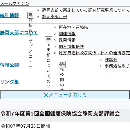
くことがあります。
メールマガジン
静岡支部で実施している調査研究事業について
統計情報
統
静岡支部月報
計
担当
情
所在地・連絡先
全国健康保険協会静岡支部 企画総務グループ
報
静岡支部について
調達情報
の
電話 054－275－6601（自動音声案内2番→4番）
採用情報
静
サ
岡
個人情報保護
ブ
支
メ
地方自治体及び関係団体との連携協定
部
ニ
評議会
に
ュ
情報公開
情
事務処理誤り
つ
ー
報
い
公
て
開
リンク集
の
の
サ
サ
ブ
関連情報
メニューを
閉じる
ブ
メ
メ
ニ
ニ
ュ
ュ
令和7年度第1回全国健康保険協会静岡支部評議会
ー
ー
令和07年07月23日開催