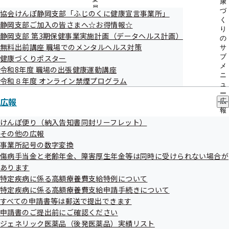
2024（令和6）年度 事業計画実施結果について
康
員
づ
協会けんぽ静岡支部「ふじのくに健康宣言事業所」
資格確認書の一括発行について
の
く
静岡支部ご加入の皆さまへ☆お得情報☆
サ
議題については変更となる場合がございます。
り
静岡支部 第3期保健事業実施計画（データヘルス計画）
ブ
の
メ
無料出前講座 職場でのメンタルヘルス対策
サ
ニ
ブ
健康づくりポスター
傍聴方法
ュ
メ
令和8年度 職場の出張健康運動講座
ー
傍聴を希望される方は、「傍聴申し込み用紙」を記入の上、
ニ
令和８年度 オンライン禁煙プログラム
ュ
7月18日（金）17時までにＦＡＸにてお申し込みください。
ー
広報
お申込みいただいた結果は、申込締切後、ＦＡＸにてご連絡
広
報
いたします。
の
けんぽ便り（納入告知書同封リーフレット）
サ
傍聴申し込み用紙
その他の広報
ブ
事業所記号の数字変換
メ
傷病手当金と老齢年金、障害厚生年金等は同時に受けられない場合が
ニ
傍聴される方へ
ュ
あります
ー
特定疾病に係る高額療養費支給特例について
静粛を旨とし、会議の妨げになるような行為は慎んで
特定疾病に係る高額療養費支給申請手続きについて
ださい。
すべての申請書等は郵送で提出できます
その他、事務局職員の指示に従うようお願いします。
申請書のご提出前にご確認ください
指示に従っていただけない場合は、会場から退出して頂
ジェネリック医薬品（後発医薬品）実績リスト