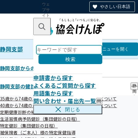
ウェ
やさしい日本語
ブサ
イト
全体
のナ
キーワードで探す
ビ
ゲー
ショ
静岡支部
ン
静岡支部
メニュー
を開く
検索
静岡支部からのお知らせ
申請書から探す
令和7年度第1回全国健康保険協会静岡支部評議会
よくあるご質問から探す
静岡支部の健診・保健指導のご案内
静
開催案内
用語集から探す
岡
支
35歳から74歳の被保険者（ご本人）様の健康診断について
問い合わせ・届出先一覧
問
部
40歳から74歳の被扶養者（ご家族）様の健康診断について
い
の
閉じる
定期健康診断の結果をご提供願います
合
健
わ
生活習慣病予防健診（集団健診の日程）
診
せ
・
特定健診（集団健診の日程）
・
保
被保険者（ご本人）様の特定保健指導
届
健