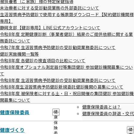
令和7年度第1回全国健康保険協会静岡支部
被扶養者（ご家族）様の特定保健指導
出
指
評議会を開催いたします
未治療者に対する受診勧奨業務の外部委託について
先
導
一
生活習慣病予防健診で使用する帳票類ダウンロード【契約健診機関様
の
覧
ご
専用】
の
標記について、次のとおり開催することとなりましたのでお
案
静岡支部【健診専用】LINE公式アカウントについて
サ
内
知らせいたします。
令和8年度 定期健康診断（事業者健診）結果のご提供依頼に関する業
ブ
の
メ
務委託について
サ
ニ
ブ
令和7年度 生活習慣病予防健診の受診勧奨業務委託について
ュ
メ
健診実施機関一覧等
ー
ニ
令和8年度 各健診の検査項目の比較について
ュ
日時
令和8年度オプショナル測定器付等集団健診 参加健診機関募集につい
ー
令和7年7月23日（水）午前10時から
て
令和8年度 生活習慣病予防健診の受診勧奨業務委託について
令和8年度生活習慣病予防健診新規委託健診機関の募集について
場所
令和8年度 被保険者に対する土・日・祝日開催の集団健診 参加健診機
全国健康保険協会静岡支部会議室
関募集について
健康保険委員とは？
健康保険委員
健
健康保険委員の辞退・交代
康
議題
保
2024（令和6）年度 決算について
険
健康づくり
健
委