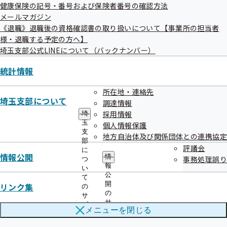
インフルエンザ対策関連情報 （厚生労働省）
健康保険の記号・番号および保険者番号の確認方法
メールマガジン
協会けんぽでは助成事業はありませんが、市区町村に
《退職》退職後の資格確認書の取り扱いについて【事業所の担当者
よっては接種費用の助成を行っている場合があります。
様・退職する予定の方へ】
埼玉支部公式LINEについて（バックナンバー）
くわしくは市町村の広報誌・ホームページをご覧いただ
くか、窓口にお問い合わせください。
統計情報
所在地・連絡先
埼玉支部について
調達情報
採用情報
埼
玉
個人情報保護
支
地方自治体及び関係団体との連携協定
部
新型コロナウイルス感染症対策
評議会
に
情報公開
情
事務処理誤り
つ
報
い
公
新型コロナウイルス感染予防のために（厚生労働省）
て
開
リンク集
の
の
サ
職場における新型コロ ナウイルス感染症の拡大を防止す
サ
ブ
メニューを
閉じる
るためのチェックリスト（厚生労働省）
ブ
メ
メ
ニ