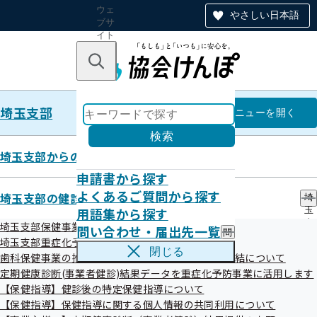
ウェ
やさしい日本語
ブサ
イト
全体
のナ
キーワードで探す
ビ
ゲー
ショ
埼玉支部
ン
埼玉支部
メニュー
を開く
検索
埼玉支部からのお知らせ
申請書から探す
健康づくり関連リンク集
よくあるご質問から探す
埼玉支部の健診・保健指導のご案内
埼
用語集から探す
玉
支
埼玉支部保健事業の外部委託について
問い合わせ・届出先一覧
問
部
令和02年09月29日
埼玉支部重症化予防事業について
い
の
閉じる
歯科保健事業の推進に向けた研究に関する覚書の締結について
合
健
わ
定期健康診断(事業者健診)結果データを重症化予防事業に活用します
診
せ
・
【保健指導】健診後の特定保健指導について
・
保
【保健指導】保健指導に関する個人情報の共同利用について
届
健