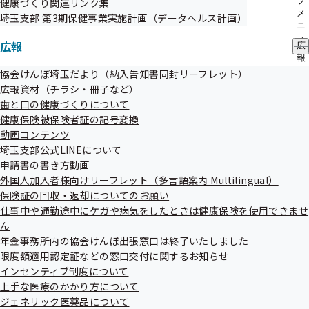
ブ
健康づくり関連リンク集
メ
埼玉支部 第3期保健事業実施計画（データヘルス計画）
ニ
ュ
広報
広
ー
報
の
協会けんぽ埼玉だより（納入告知書同封リーフレット）
サ
広報資材（チラシ・冊子など）
メンタルヘルス
ブ
歯と口の健康づくりについて
メ
健康保険被保険者証の記号変換
ニ
ュ
動画コンテンツ
働く人のメンタルヘルス・ポータルサイト「こころの
ー
埼玉支部公式LINEについて
耳」（社団法人日本産業カウンセラー協会）
申請書の書き方動画
外国人加入者様向けリーフレット（多言語案内 Multilingual）
保険証の回収・返却についてのお願い
仕事中や通勤途中にケガや病気をしたときは健康保険を使用できませ
ん
年金事務所内の協会けんぽ出張窓口は終了いたしました
限度額適用認定証などの窓口交付に関するお知らせ
インフルエンザ対策
インセンティブ制度について
上手な医療のかかり方について
ジェネリック医薬品について