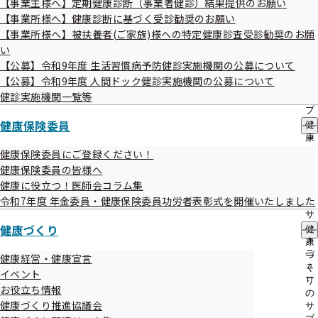
【事業主様へ】定期健康診断（事業者健診）結果提供のお願い
出
指
【事業所様へ】健康診断に基づく受診勧奨のお願い
先
導
一
健康データ・ＷＥＢ講座
【事業所様へ】被扶養者(ご家族)様への特定健康診査受診勧奨のお願
の
覧
ご
い
の
案
【公募】令和9年度 生活習慣病予防健診実施機関の公募について
サ
内
WEB講座（公立大学法人 埼玉県立大学）
【公募】令和9年度 人間ドック健診実施機関の公募について
ブ
の
メ
健診実施機関一覧等
サ
ニ
Web上で気軽に保健医療福祉に関する専門的な知識を誰でも
ブ
ュ
健康保険委員
メ
健
無料で得ることができる講座です。
ー
ニ
康
ュ
保
健康保険委員にご登録ください！
ー
険
健康保険委員の皆様へ
委
健康に役立つ！医師会コラム集
員
令和7年度 年金委員・健康保険委員功労者表彰式を開催いたしました
の
サ
健康づくり
ブ
健
体を動かして健康づくり
メ
康
ニ
づ
健康経営・健康宣言
ュ
く
イベント
ー
り
レクリエーション活動で楽しく体力づくり（財団法人日
お役立ち情報
の
健康づくり推進協議会
本レクリエーション協会）
サ