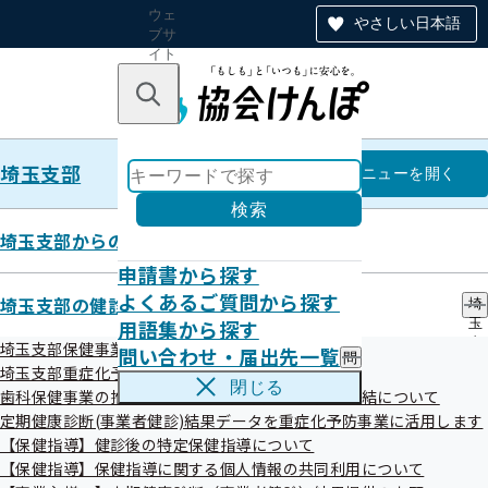
ウェ
やさしい日本語
ブサ
イト
全体
のナ
キーワードで探す
ビ
ゲー
ショ
埼玉支部
ン
埼玉支部
メニュー
を開く
検索
埼玉支部からのお知らせ
申請書から探す
健康経営・健康宣言
よくあるご質問から探す
埼玉支部の健診・保健指導のご案内
埼
用語集から探す
玉
支
埼玉支部保健事業の外部委託について
問い合わせ・届出先一覧
問
部
埼玉支部重症化予防事業について
い
の
閉じる
「健康宣言」してみませんか？
歯科保健事業の推進に向けた研究に関する覚書の締結について
合
健
わ
定期健康診断(事業者健診)結果データを重症化予防事業に活用します
診
せ
・
【保健指導】健診後の特定保健指導について
・
保
【保健指導】保健指導に関する個人情報の共同利用について
健康宣言企業一覧
届
健