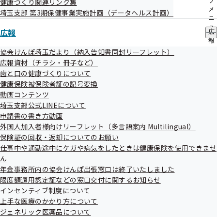
ブ
健康づくり関連リンク集
メ
埼玉支部 第3期保健事業実施計画（データヘルス計画）
ニ
健康経営・健康宣言
ュ
広報
広
ー
報
の
協会けんぽ埼玉だより（納入告知書同封リーフレット）
サ
イベント
広報資材（チラシ・冊子など）
ブ
歯と口の健康づくりについて
メ
健康保険被保険者証の記号変換
ニ
ュ
動画コンテンツ
お役立ち情報
ー
埼玉支部公式LINEについて
申請書の書き方動画
外国人加入者様向けリーフレット（多言語案内 Multilingual）
健康づくり推進協議会
保険証の回収・返却についてのお願い
仕事中や通勤途中にケガや病気をしたときは健康保険を使用できませ
ん
健康づくり関連リンク集
年金事務所内の協会けんぽ出張窓口は終了いたしました
限度額適用認定証などの窓口交付に関するお知らせ
インセンティブ制度について
上手な医療のかかり方について
埼玉支部 第3期保健事業実施計画（データヘ
ジェネリック医薬品について
ルス計画）