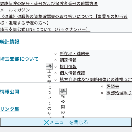
健康保険の記号・番号および保険者番号の確認方法
メールマガジン
《退職》退職後の資格確認書の取り扱いについて【事業所の担当者
様・退職する予定の方へ】
協会けんぽTOP
都道府県支部
埼玉支部
健康づくり
埼玉支部公式LINEについて（バックナンバー）
健康経営・健康宣言
統計情報
所在地・連絡先
埼玉支部について
調達情報
採用情報
埼
玉
個人情報保護
支
地方自治体及び関係団体との連携協定
部
評議会
に
情報公開
連絡先・アクセス
情
事務処理誤り
つ
報
い
公
本部所在地
都道府県支部所在地
て
開
リンク集
の
の
サ
サ
ブ
メニューを
閉じる
ご案内
ブ
メ
メ
ニ