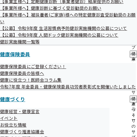
【事業主様へ】定期健康診断（事業者健診）結果提供のお願い
出
指
【事業所様へ】健康診断に基づく受診勧奨のお願い
先
導
一
【事業所様へ】被扶養者(ご家族)様への特定健康診査受診勧奨のお願
の
健康経営優良法人2026に協会けんぽ埼玉支部
覧
ご
い
の
加入の368社が認定されました!
案
【公募】令和9年度 生活習慣病予防健診実施機関の公募について
サ
内
【公募】令和9年度 人間ドック健診実施機関の公募について
ブ
の
メ
健診実施機関一覧等
サ
ニ
「健康経営埼玉推進協議会」について
ブ
ュ
健康保険委員
メ
健
ー
ニ
康
ュ
保
健康保険委員にご登録ください！
健康経営普及推進協力事業者の公募
ー
険
健康保険委員の皆様へ
委
健康に役立つ！医師会コラム集
員
令和7年度 年金委員・健康保険委員功労者表彰式を開催いたしました
の
サ
健康づくり
ブ
健
メ
康
ニ
づ
健康経営・健康宣言
ュ
く
イベント
ー
り
お役立ち情報
の
健康づくり
健康づくり推進協議会
サ