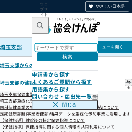
ウェ
やさしい日本語
ブサ
イト
全体
のナ
キーワードで探す
ビ
ゲー
ショ
埼玉支部
ン
埼玉支部
メニュー
を開く
検索
埼玉支部からのお知らせ
申請書から探す
「健康経営埼玉推進協議会」につ
よくあるご質問から探す
埼玉支部の健診・保健指導のご案内
埼
用語集から探す
玉
いて
支
埼玉支部保健事業の外部委託について
問い合わせ・届出先一覧
問
部
埼玉支部重症化予防事業について
い
の
閉じる
歯科保健事業の推進に向けた研究に関する覚書の締結について
合
健
「全国健康保険協会埼玉支部」、「埼玉労働局」、「埼玉
わ
定期健康診断(事業者健診)結果データを重症化予防事業に活用します
診
県」、「さいたま市」及び「健康保険組合連合会埼玉連合
せ
・
【保健指導】健診後の特定保健指導について
・
保
会」は協同で、埼玉県内の企業における従業員の健康に配慮
【保健指導】保健指導に関する個人情報の共同利用について
届
健