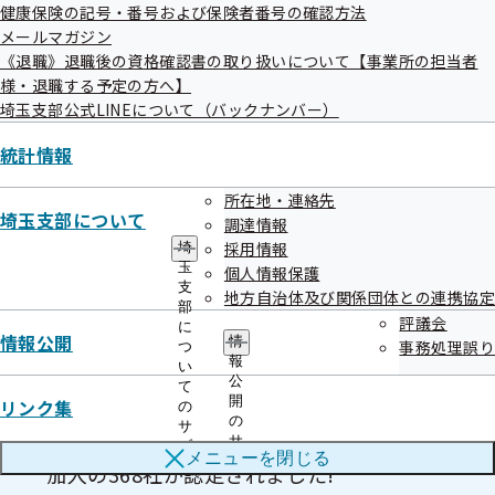
健康保険の記号・番号および保険者番号の確認方法
更新
令和08年06月25日
メールマガジン
《退職》退職後の資格確認書の取り扱いについて【事業所の担当者
様・退職する予定の方へ】
埼玉支部公式LINEについて（バックナンバー）
統計情報
健康経営・健康宣言
所在地・連絡先
埼玉支部について
調達情報
採用情報
埼
玉
個人情報保護
「健康宣言」してみませんか？
支
地方自治体及び関係団体との連携協定
部
評議会
に
情報公開
情
事務処理誤り
つ
健康宣言企業一覧
報
い
公
て
開
リンク集
の
の
サ
健康経営優良法人2026に協会けんぽ埼玉支部
サ
ブ
メニューを
閉じる
ブ
メ
加入の368社が認定されました!
メ
ニ