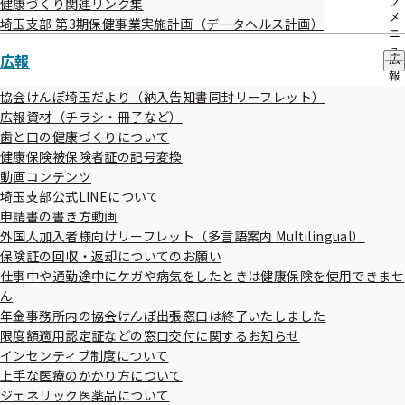
ブ
健康づくり関連リンク集
メ
適切に寄与できる企業（団体）と認められるか選考のう
埼玉支部 第3期保健事業実施計画（データヘルス計画）
ニ
え、覚書を締結しています。
ュ
広報
広
ー
報
協力事業者については、健康経営普及推進協力事業者一覧を
の
協会けんぽ埼玉だより（納入告知書同封リーフレット）
ご覧ください。
サ
広報資材（チラシ・冊子など）
ブ
歯と口の健康づくりについて
メ
健康経営普及推進協力事業者一覧
健康保険被保険者証の記号変換
ニ
ュ
動画コンテンツ
ー
推進協議会は、次の委員で構成されています
埼玉支部公式LINEについて
申請書の書き方動画
官公庁：埼玉労働局、埼玉県、さいたま市
外国人加入者様向けリーフレット（多言語案内 Multilingual）
保険証の回収・返却についてのお願い
公的医療保険の保険者：全国健康保険協会埼玉支部、
仕事中や通勤途中にケガや病気をしたときは健康保険を使用できませ
健康保険組合連合会埼玉連合会
ん
年金事務所内の協会けんぽ出張窓口は終了いたしました
健康経営埼玉推進協議会運営規定
限度額適用認定証などの窓口交付に関するお知らせ
インセンティブ制度について
健康経営埼玉推進協議会ワーキンググループ運営要綱
上手な医療のかかり方について
ジェネリック医薬品について