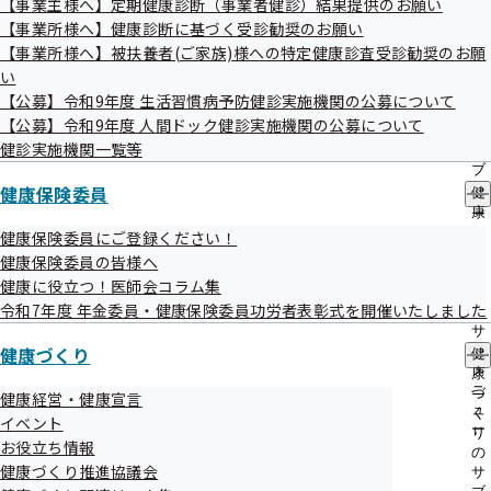
【事業主様へ】定期健康診断（事業者健診）結果提供のお願い
した経営を促進し、健康経営を普及推進することを目的とし
出
指
【事業所様へ】健康診断に基づく受診勧奨のお願い
先
導
て、平成30年9月に健康経営埼玉推進協議会（以下「推進協
一
【事業所様へ】被扶養者(ご家族)様への特定健康診査受診勧奨のお願
の
議会」という）を設立しました。
覧
ご
い
の
案
推進協議会は、上記目的を達成するために、次の事業につい
【公募】令和9年度 生活習慣病予防健診実施機関の公募について
サ
内
【公募】令和9年度 人間ドック健診実施機関の公募について
て協議し実施いたします。
ブ
の
メ
健診実施機関一覧等
サ
ニ
ブ
健康経営の普及推進
ュ
健康保険委員
メ
健
健康経営に取り組む事業所への支援
ー
ニ
康
ュ
健康経営の普及推進に協力していただける民間事業者
保
健康保険委員にご登録ください！
ー
険
健康保険委員の皆様へ
（以下「協力事業者」※という）との協力連携。ただ
委
健康に役立つ！医師会コラム集
し、特定の企業の事業を推奨していると第三者が解す
員
令和7年度 年金委員・健康保険委員功労者表彰式を開催いたしました
の
るような事業は行わない。
サ
推進協議会構成団体および協力事業者の共通認識を得
健康づくり
ブ
健
メ
康
るための勉強会等の開催
ニ
づ
健康経営・健康宣言
上記に掲げるもののほか、目的を達成するために必要
ュ
く
イベント
ー
り
な事業
お役立ち情報
の
健康づくり推進協議会
サ
協力事業者は、公募（不定期）を行い、目的実現のため