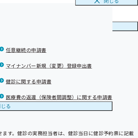
閉じる
先住所の入力を誤ったことにより、健診結果を本来送付すべ
メニューを
閉じる
所の担当者様・
任意継続の申請書
マイナンバー新規（変更）登録申出書
健診に関する申請書
医療費の返還（保険者間調整）に関する申請書
閉じる
せます。健診の実務担当者は、健診当日に健診予約票に記載