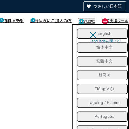
やさしい日本語
都道府県支部
船員保険にご加入の方
Language
閲覧支援ツール
English
Languageを閉じる
简体中文
繁體中文
한국어
Tiếng Việt
Tagalog / Filipino
Português