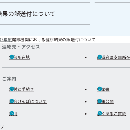
結果の誤送付について
07年度
健診機関における健診結果の誤送付について
連絡先・アクセス
本部所在地
都道府県支部所
ご案内
給付と手続き
申請書
協会けんぽについて
情報公開
採用
よくあるご質問
ップ