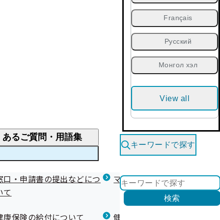
Français
Русский
Монгол хэл
View all
くあるご質問・用語集
キーワードで探す
くあるご質問
窓口・申請書の提出などにつ
医療費が高額になりそう・なったとき
健診を受けた後の健康づくり
マイナ保険証等関連について
いて
限度額適用認定・高額療養費・高額介護合算
検索
について
健康宣言（コラボヘルス）
健康保険の給付について
健康保険任意継続制度（退職
医療費の全額を負担したとき