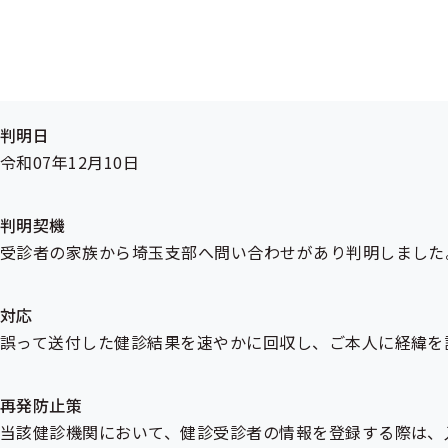
発生原因
埼玉支部が契約している健診機関において、健診予約情報を
き住所とは別住所に送付したため、要配慮個人情報の漏えい
判明日
令和07年12月10日
判明契機
受診者の家族から埼玉支部へ問い合わせがあり判明しました
対応
誤って送付した健診結果を速やかに回収し、ご本人に経緯を
再発防止策
当該健診機関において、健診受診者の情報を登録する際は、