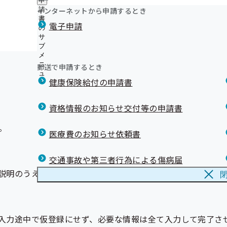
申
年金事務所内の協会けんぽ出張窓口は終了いたしました
ュ
つ
公
インターネットから申請するとき
請
ー
限度額適用認定証などの窓口交付に関するお知らせ
い
開
リンク集
書
入力する際、一度作業を中断し、作業再開時に健診結果送付
電子申請
て
インセンティブ制度について
の
の
の
が発生しました。
上手な医療のかかり方について
サ
サ
サ
ブ
ブ
ジェネリック医薬品について
ブ
メ
メ
健康保険の記号・番号および保険者番号の確認方法
メ
ニ
ニ
郵送で申請するとき
メールマガジン
ニ
ュ
ュ
ュ
《退職》退職後の資格確認書の取り扱いについて【事業
健康保険給付の申請書
ー
ー
ー
退職する予定の方へ】
埼玉支部公式LINEについて（バックナンバー）
資格情報のお知らせ交付等の申請書
。
医療費のお知らせ依頼書
交通事故や第三者行為による傷病届
説明のうえ謝罪しました。
入力途中で仮登録にせず、必要な情報は全て入力して完了さ