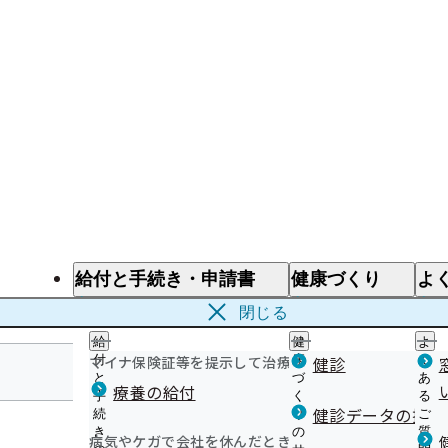
給付と手続き・申請書
健康づくり
よ
給付と手続き
健康づくり
よ
閉じる
給
健
よ
マイナ保険証等を提示して治療を受けるとき
付
康
健診
く
と
づ
あ
療養の給付
手
く
る
埼玉支部
健診データの提供
続
り
ご
き
の
質
病気やケガで会社を休んだとき