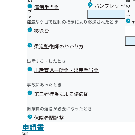
の
サ
問
埼玉支部からのお知らせ
パンフレット等（
傷病手当金
サ
ブ
の
ブ
メ
サ
埼玉支部保健事業の外部委託について
メ
ニ
ブ
病気やケガで医師の指示により移送されたとき
埼玉支部の健診・保健指導のご案内
ニ
ュ
埼
メ
埼玉支部重症化予防事業について
ュ
ー
玉
ニ
移送費
歯科保健事業の推進に向けた研究に関する覚書の締結に
ー
支
ュ
果の誤送付について
健康保険委員にご登録ください！
定期健康診断(事業者健診)結果データを重症化予防事業
部
ー
健康保険委員
健
健康保険委員の皆様へ
【保健指導】健診後の特定保健指導について
の
柔道整復師のかかり方
康
健康に役立つ！医師会コラム集
健
【保健指導】保健指導に関する個人情報の共同利用につ
保
健康経営・健康宣言
令和7年度 年金委員・健康保険委員功労者表彰式を開催
診
【事業主様へ】定期健康診断（事業者健診）結果提供の
険
健康づくり
健
イベント
出産する・したとき
・
委
【事業所様へ】健康診断に基づく受診勧奨のお願い
康
お役立ち情報
保
員
出産育児一時金・出産手当金
づ
【事業所様へ】被扶養者(ご家族)様への特定健康診査受
協会けんぽ埼玉だより（納入告知書同封リーフレット）
健
健康づくり推進協議会
の
く
広報
広
【公募】令和9年度 生活習慣病予防健診実施機関の公募
広報資材（チラシ・冊子など）
指
サ
健康づくり関連リンク集
り
報
導
【公募】令和9年度 人間ドック健診実施機関の公募につ
歯と口の健康づくりについて
ブ
事故にあったとき
の
埼玉支部 第3期保健事業実施計画（データヘルス計画）
の
の
メ
健診実施機関一覧等
健康保険被保険者証の記号変換
サ
サ
統計情報
第三者行為による傷病届
ご
ニ
ブ
動画コンテンツ
ブ
案
ュ
メ
メ
埼玉支部公式LINEについて
内
ー
所在地・連絡先
ニ
医療費の返還が必要になったとき
ニ
の
申請書の書き方動画
埼玉支部について
埼
調達情報
ュ
ュ
サ
外国人加入者様向けリーフレット（多言語案内 Multiling
保険者間調整
玉
ー
採用情報
ー
ブ
氏名、生年月日、性別、電話番号、保険証記号・番号、健診
支
保険証の回収・返却についてのお願い
評議会
申請書
個人情報保護
メ
部
情報公開
情
仕事中や通勤途中にケガや病気をしたときは健康保険を
事務処理誤り
ニ
地方自治体及び関係団体との連携協定
に
報