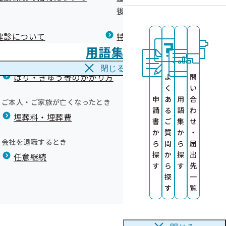
広報）
健康づくりコラム
後の健康保険）について
療養費
閉じる
健診について
特定保健指導について
海外で急な病気にかかり治療を受けたとき
用語集
海外療養費
ついて
に活用します
閉じる
はり・きゅう等のかかり方
よ
問
いて
く
い
いたしました
お願い
申
あ
用
合
ご本人・ご家族が亡くなったとき
請
る
語
わ
埋葬料・埋葬費
診勧奨のお願い
書
ご
集
せ
について
か
質
か
・
いて
会社を退職するとき
ら
問
ら
届
探
か
探
出
任意継続
す
ら
す
先
探
一
す
覧
ual）
結果、事業所名）
使用できません