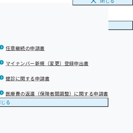
閉じる
メニューを
閉じる
所の担当者様・
任意継続の申請書
健診データ作成業務委託
マイナンバー新規（変更）登録申出書
健診に関する申請書
医療費の返還（保険者間調整）に関する申請書
閉じる