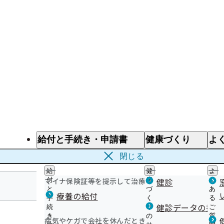
給付と手続き・申請書
健康づくり
よ
給付と手続き
健康づくり
よ
閉じる
給
健
よ
マイナ保険証等を提示して治療を受けるとき
付
康
健診
く
と
づ
あ
療養の給付
手
く
る
埼玉支部
健診データの提供
続
り
ご
き
の
質
病気やケガで会社を休んだとき