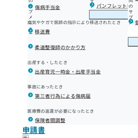
の
サ
問
埼玉支部からのお知らせ
パンフレット等（
傷病手当金
サ
ブ
の
ブ
メ
サ
埼玉支部保健事業の外部委託について
メ
ニ
ブ
病気やケガで医師の指示により移送されたとき
埼玉支部の健診・保健指導のご案内
ニ
ュ
埼
メ
埼玉支部重症化予防事業について
状況
ュ
ー
玉
ニ
移送費
歯科保健事業の推進に向けた研究に関する覚書の締結に
ー
支
ュ
健康保険委員にご登録ください！
定期健康診断(事業者健診)結果データを重症化予防事業
部
ー
健康保険委員
健
健康保険委員の皆様へ
【保健指導】健診後の特定保健指導について
の
柔道整復師のかかり方
康
健康に役立つ！医師会コラム集
健
【保健指導】保健指導に関する個人情報の共同利用につ
保
健康経営・健康宣言
令和7年度 年金委員・健康保険委員功労者表彰式を開催
診
【事業主様へ】定期健康診断（事業者健診）結果提供の
険
健康づくり
健
イベント
出産する・したとき
・
委
【事業所様へ】健康診断に基づく受診勧奨のお願い
康
お役立ち情報
保
員
出産育児一時金・出産手当金
づ
PDFファイルをご覧ください。
【事業所様へ】被扶養者(ご家族)様への特定健康診査受
協会けんぽ埼玉だより（納入告知書同封リーフレット）
健
健康づくり推進協議会
の
く
広報
広
【公募】令和9年度 生活習慣病予防健診実施機関の公募
広報資材（チラシ・冊子など）
指
サ
健康づくり関連リンク集
り
報
導
【公募】令和9年度 人間ドック健診実施機関の公募につ
歯と口の健康づくりについて
ブ
事故にあったとき
の
埼玉支部 第3期保健事業実施計画（データヘルス計画）
の
の
メ
健診実施機関一覧等
健康保険被保険者証の記号変換
サ
サ
統計情報
第三者行為による傷病届
ご
ニ
ブ
動画コンテンツ
ブ
案
ュ
メ
メ
埼玉支部公式LINEについて
内
ー
所在地・連絡先
ニ
医療費の返還が必要になったとき
ニ
の
申請書の書き方動画
埼玉支部について
埼
調達情報
ュ
ュ
サ
外国人加入者様向けリーフレット（多言語案内 Multiling
保険者間調整
玉
ー
採用情報
ー
ブ
支
保険証の回収・返却についてのお願い
評議会
申請書
個人情報保護
メ
部
情報公開
情
仕事中や通勤途中にケガや病気をしたときは健康保険を
事務処理誤り
ニ
地方自治体及び関係団体との連携協定
に
報