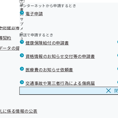
申
年金事務所内の協会けんぽ出張窓口は終了いたしました
ュ
つ
公
インターネットから申請するとき
請
札に係る情報の公表
ー
限度額適用認定証などの窓口交付に関するお知らせ
い
開
リンク集
書
電子申請
て
インセンティブ制度について
の
の
約に係る情報の公表
の
上手な医療のかかり方について
サ
サ
サ
ブ
ブ
ジェネリック医薬品について
予防健診等委託契約
ブ
メ
メ
健康保険の記号・番号および保険者番号の確認方法
メ
ニ
ニ
郵送で申請するとき
メールマガジン
ニ
導契約
ュ
ュ
ュ
《退職》退職後の資格確認書の取り扱いについて【事業
健康保険給付の申請書
ー
ー
ー
データの提供に係る委任状の提出勧奨・取得業務及び事業者
退職する予定の方へ】
埼玉支部公式LINEについて（バックナンバー）
資格情報のお知らせ交付等の申請書
医療費のお知らせ依頼書
交通事故や第三者行為による傷病届
札に係る情報の公表