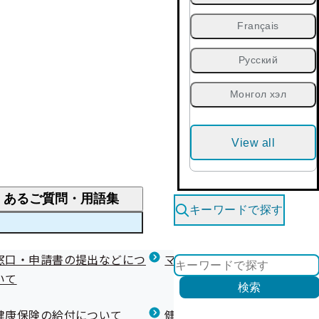
Français
Русский
Монгол хэл
View all
くあるご質問・用語集
キーワードで探す
くあるご質問
窓口・申請書の提出などにつ
医療費が高額になりそう・なったとき
健診を受けた後の健康づくり
マイナ保険証等関連について
いて
限度額適用認定・高額療養費・高額介護合算
検索
について
健康宣言（コラボヘルス）
健康保険の給付について
健康保険任意継続制度（退職
医療費の全額を負担したとき