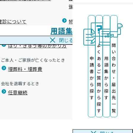
広報）
健康づくりコラム
後の健康保険）について
療養費
閉じる
健診について
特定保健指導について
海外で急な病気にかかり治療を受けたとき
用語集
海外療養費
ついて
に活用します
閉じる
はり・きゅう等のかかり方
よ
問
いて
く
い
いたしました
お願い
申
あ
用
合
ご本人・ご家族が亡くなったとき
請
る
語
わ
埋葬料・埋葬費
診勧奨のお願い
書
ご
集
せ
について
か
質
か
・
いて
会社を退職するとき
ら
問
ら
届
探
か
探
出
任意継続
す
ら
す
先
探
一
す
覧
ual）
使用できません