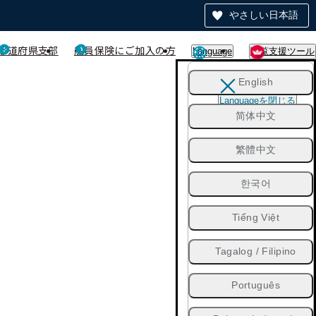
やさしい日本語
都道府県支部
船員保険にご加入の方
Language
閲覧支援ツール
English
Languageを閉じる
简体中文
繁體中文
한국어
Tiếng Việt
Tagalog / Filipino
Português