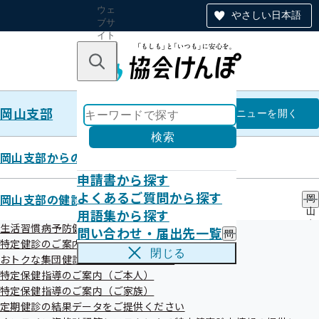
ウェ
やさしい日本語
ブサ
イト
全体
のナ
キーワードで探す
ビ
ゲー
ショ
岡山支部
ン
岡山支部
メニュー
を開く
検索
岡山支部からのお知らせ
申請書から探す
今月の健康ワンポイント
よくあるご質問から探す
岡山支部の健診・保健指導のご案内
岡
用語集から探す
山
支
生活習慣病予防健診のご案内（ご本人）
問い合わせ・届出先一覧
問
部
特定健診のご案内（ご家族）
い
の
閉じる
【令和8年8月】夏こそ大事！「よい睡眠」の
おトクな集団健診のご案内（ご家族）
合
健
すすめ
わ
特定保健指導のご案内（ご本人）
診
せ
・
特定保健指導のご案内（ご家族）
・
保
定期健診の結果データをご提供ください
届
健