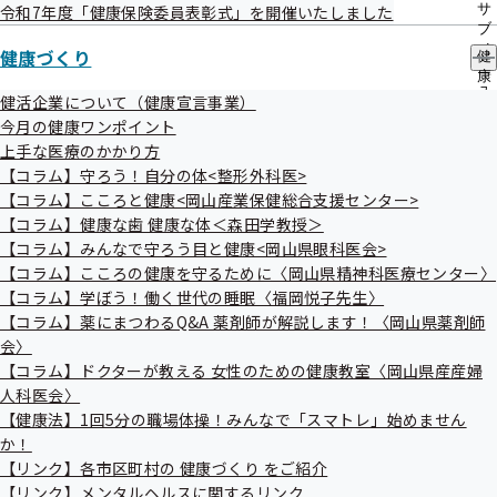
サ
令和7年度「健康保険委員表彰式」を開催いたしました
ブ
メ
健康づくり
【令和7年8月】夏こそ！塩分の摂り過ぎにご
健
ニ
康
用心
ュ
づ
健活企業について（健康宣言事業）
ー
く
今月の健康ワンポイント
り
上手な医療のかかり方
の
【令和7年6月】梅雨到来！片頭痛を和らげる
【コラム】守ろう！自分の体<整形外科医>
サ
セルフケア
ブ
【コラム】こころと健康<岡山産業保健総合支援センター>
メ
【コラム】健康な歯 健康な体＜森田学教授＞
ニ
【コラム】みんなで守ろう目と健康<岡山県眼科医会>
ュ
【コラム】こころの健康を守るために〈岡山県精神科医療センター〉
【令和7年4月】炭水化物は“食べ方”が大事！
ー
【コラム】学ぼう！働く世代の睡眠〈福岡悦子先生〉
【コラム】薬にまつわるQ&A 薬剤師が解説します！〈岡山県薬剤師
会〉
【令和7年3月】春到来、体をほぐして代謝
【コラム】ドクターが教える 女性のための健康教室〈岡山県産産婦
UP！
人科医会〉
【健康法】1回5分の職場体操！みんなで「スマトレ」始めません
か！
【令和7年2月】食事で乗り切る！冬の体調管
【リンク】各市区町村の 健康づくり をご紹介
理
【リンク】メンタルヘルスに関するリンク