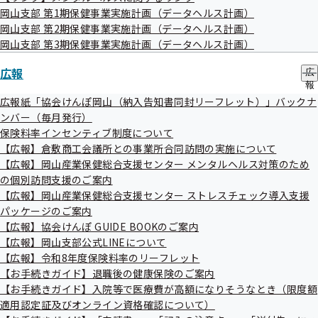
岡山支部 第1期保健事業実施計画（データヘルス計画）
岡山支部 第2期保健事業実施計画（データヘルス計画）
岡山支部 第3期保健事業実施計画（データヘルス計画）
【令和7年1月】知っておきたい花粉症対策！
広報
広
報
の
【令和6年12月】お酒は百薬の長ではなかっ
広報紙「協会けんぽ岡山（納入告知書同封リーフレット）」バックナ
サ
ンバー（毎月発行）
た？！
ブ
保険料率インセンティブ制度について
メ
【広報】倉敷商工会議所との事業所合同訪問の実施について
ニ
ュ
【広報】岡山産業保健総合支援センター メンタルヘルス対策のため
【令和6年11月】「ホントの血圧」を知ろ
ー
の個別訪問支援のご案内
う！
【広報】岡山産業保健総合支援センター ストレスチェック導入支援
パッケージのご案内
【広報】協会けんぽ GUIDE BOOKのご案内
【広報】岡山支部公式LINEについて
【広報】令和8年度保険料率のリーフレット
【お手続きガイド】退職後の健康保険のご案内
【お手続きガイド】入院等で医療費が高額になりそうなとき（限度額
適用認定証及びオンライン資格確認について）