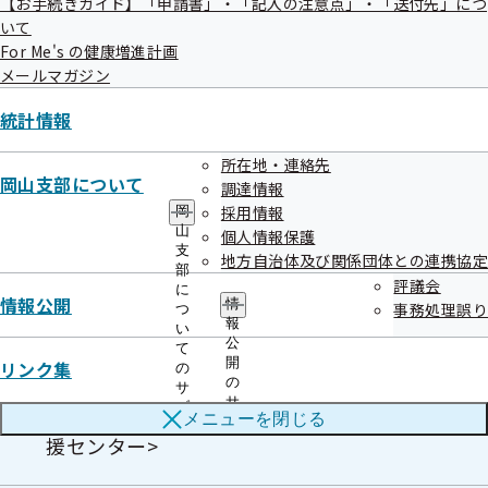
【お手続きガイド】「申請書」・「記入の注意点」・「送付先」につ
健康づくり
いて
For Me's の健康増進計画
メールマガジン
健活企業について（健康宣言事業）
統計情報
所在地・連絡先
今月の健康ワンポイント
岡山支部について
調達情報
採用情報
岡
山
個人情報保護
支
上手な医療のかかり方
地方自治体及び関係団体との連携協定
部
評議会
に
情報公開
情
事務処理誤り
つ
報
い
【コラム】守ろう！自分の体<整形外科医>
公
て
開
リンク集
の
の
サ
サ
ブ
【コラム】こころと健康<岡山産業保健総合支
メニューを
閉じる
ブ
メ
援センター>
メ
ニ
ニ
ュ
ュ
ー