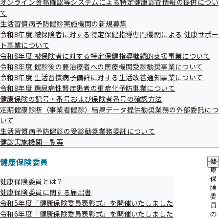
オンライン資格確認等システムによる特定健康診査情報の提供につい
出
【令和8年6月】梅雨におすすめ！ おうちエク
指
て
先
導
ササイズでこころもからだもスッキリと！
一
生活習慣病予防健診実施機関の新規募集
の
覧
ご
令和8年度 被保険者に対する特定保健指導専門機関による 健康サポー
の
案
ト事業について
サ
内
【令和8年4月】ぽっこりおなかを撃退！～加
令和8年度 被保険者に対する特定保健指導継続的支援事業について
ブ
の
齢に負けないからだづくり～
メ
令和8年度 健診後の要治療者への医療機関受診勧奨事業について
サ
ニ
ブ
令和8年度 生活習慣病予備群に対する生活改善通知事業について
ュ
メ
令和8年度 糖尿病性腎症患者の重症化予防事業について
ー
ニ
健康保険の記号・番号および保険者番号の確認方法
【令和8年2月】発酵食品パワーで免疫力アッ
ュ
定期健康診断（事業者健診）結果データ提供勧奨業務の外部委託につ
ー
プ！
いて
生活習慣病予防健診の受診勧奨業務委託について
健診実施機関一覧等
【令和7年12月】年末年始 美味しく楽しく、
胃にやさしく！
健康保険委員
健
康
保
健康保険委員とは？
険
健康保険委員に関する届出書
【令和7年10月】カラダにプラス。“くだも
委
令和5年度「健康保険委員表彰式」を開催いたしました
員
の”のススメ
令和6年度「健康保険委員表彰式」を開催いたしました
の