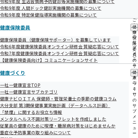
令和9年度 生活習慣病予防健診等実施機関の募集について
出
指
令和9年度 人間ドック健診実施機関の募集について
先
導
令和08年08月07日
NEW
一
令和9年度 特定保健指導実施機関の募集について
の
覧
ご
（令和8年熊本地震関連情報）医療機関等における一部負担
の
案
健康保険委員
健
金の免除について
サ
内
康
ブ
の
保
健康保険委員（健康保険サポーター）を募集しています
災害情報
メ
サ
険
令和6年度健康保険委員オンライン研修会 質疑応答について
ニ
ブ
委
ュ
令和08年08月04日
令和7年度健康保険委員オンライン研修会 質疑応答について
NEW
メ
員
ー
ニ
【健康保険委員向け】コミュニケーションサイト
の
健康保険コラムを掲載しました
ュ
サ
ー
健康づくり
ブ
健
令和08年08月04日
NEW
メ
康
ニ
づ
一社一健康宣言TOP
情報提供サービスを一時停止させていただきます
ュ
く
一社一健康宣言サブカテゴリ
ー
り
令和08年07月31日
健康ナビＯＩＴＡ 保健師・管理栄養士の季節の健康コラム
の
大分支部 第3期保健事業実施計画（データヘルス計画）
サ
本部における事務処理誤り等の発生状況について（令和8年
ブ
「禁煙」に関するお役立ち情報
4月～6月）
メ
メンタルヘルス不調対策リーフレットを作成しました
ニ
従業員の健康のために喫煙・糖尿病対策をはじめませんか
ュ
令和08年07月30日
重症化予防事業の取り組みについて
ー