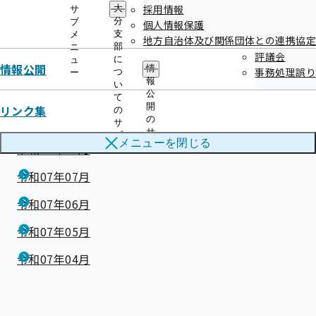
採用情報
令和08年01月
大
サ
分
ブ
個人情報保護
支
メ
令和07年12月
地方自治体及び関係団体との連携協定
部
ニ
評議会
に
ュ
令和07年11月
情報公開
情
事務処理誤り
つ
ー
報
い
令和07年10月
公
て
開
リンク集
の
令和07年09月
の
サ
サ
ブ
メニューを
閉じる
ブ
令和07年08月
メ
メ
ニ
ニ
令和07年07月
ュ
ュ
ー
ー
令和07年06月
令和07年05月
令和07年04月