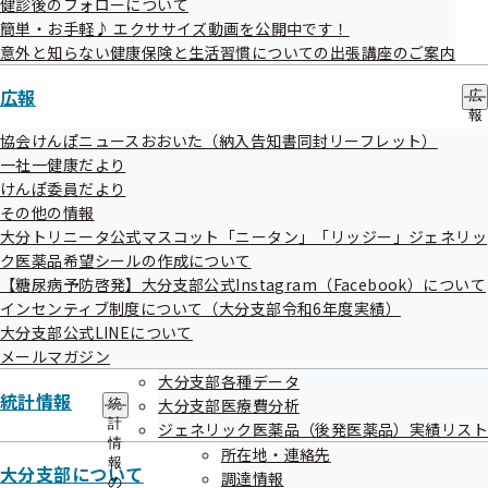
健診後のフォローについて
事務処理誤り等の発生状況について（令和8年4月～6月）
簡単・お手軽♪ エクササイズ動画を公開中です！
意外と知らない健康保険と生活習慣についての出張講座のご案内
広報
広
報
の
協会けんぽニュースおおいた（納入告知書同封リーフレット）
サ
一社一健康だより
過去のお知らせ一覧
ブ
けんぽ委員だより
メ
その他の情報
ニ
ュ
大分トリニータ公式マスコット「ニータン」「リッジー」ジェネリッ
令和08年07月
ー
ク医薬品希望シールの作成について
【糖尿病予防啓発】大分支部公式Instagram（Facebook）について
令和08年06月
インセンティブ制度について（大分支部令和6年度実績）
大分支部公式LINEについて
令和08年05月
メールマガジン
令和08年04月
大分支部各種データ
統計情報
大分支部医療費分析
統
令和08年03月
計
ジェネリック医薬品（後発医薬品）実績リスト
情
所在地・連絡先
令和08年02月
報
大分支部について
調達情報
の