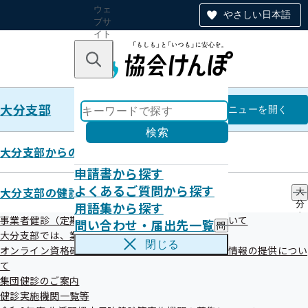
ウェ
やさしい日本語
ブサ
イト
全体
のナ
キーワードで探す
ビ
ゲー
ショ
大分支部
ン
大分支部
メニュー
を開く
検索
大分支部からのお知らせ
申請書から探す
大分支部からのお知らせ
よくあるご質問から探す
大分支部の健診・保健指導のご案内
大
用語集から探す
分
支
事業者健診（定期健康診断）データの提供方法について
問い合わせ・届出先一覧
問
部
大分支部では、業務の一部を外部委託しています
い
の
閉じる
オンライン資格確認等システムによる特定健康診査情報の提供につい
合
健
わ
て
診
せ
・
集団健診のご案内
最新のお知らせ
・
保
健診実施機関一覧等
届
健