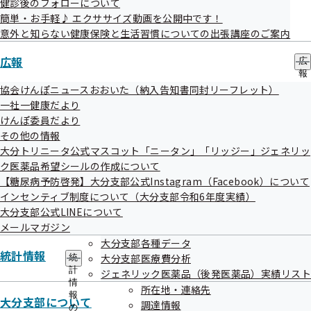
健診後のフォローについて
に大分市内、月に数回市外に出る場合もあります。また、指
簡単・お手軽♪ エクササイズ動画を公開中です！
導後は、電話・文書等による継続指導もあります。）
意外と知らない健康保険と生活習慣についての出張講座のご案内
直行直帰の訪問指導のほか、支部（大分市）で内部事務作業
広報
があります。
広
報
自家用車の使用料は、協会の規程により支給します。
の
協会けんぽニュースおおいた（納入告知書同封リーフレット）
・勤務地
サ
一社一健康だより
ブ
〒870-8570
けんぽ委員だより
メ
その他の情報
大分市金池南1-5-1 J：COMホルトホール大分（MNCタウ
ニ
ュ
大分トリニータ公式マスコット「ニータン」「リッジー」ジェネリッ
ン2階）
ー
ク医薬品希望シールの作成について
・雇用予定期間
【糖尿病予防啓発】大分支部公式Instagram（Facebook）について
令和8年9月1日～令和9年3月31日（契約更新の可能性あり）
インセンティブ制度について（大分支部令和6年度実績）
※雇用開始日は応募日や書類審査・面接日等により変更とな
大分支部公式LINEについて
メールマガジン
る場合があります。
大分支部各種データ
・募集人員
統計情報
大分支部医療費分析
統
3名
計
ジェネリック医薬品（後発医薬品）実績リスト
情
・給与
所在地・連絡先
報
大分支部について
時給1,910円＋自家用車の使用料（当協会の規程による）
調達情報
の