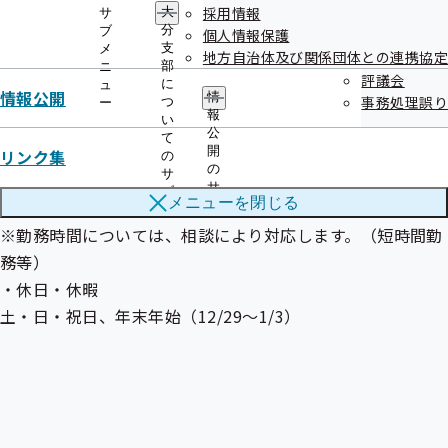
採用情報
大
サ
・加入保険等
分
ブ
個人情報保護
加入あり
支
メ
地方自治体及び関係団体との連携協定
部
ニ
健康保険、厚生年金、雇用保険、労災保険
評議会
に
ュ
情報公開
退職金制度なし
情
事務処理誤り
つ
ー
報
い
・勤務時間・勤務日数
公
て
8：30～17：30（休憩時間60分）（事業場外みなし労働時間
開
リンク集
の
の
サ
制）
サ
ブ
メニューを
閉じる
月20日程度の勤務（勤務日数については相談に応じます）
ブ
メ
メ
ニ
※勤務時間については、相談により対応します。（短時間勤
ニ
ュ
務等）
ュ
ー
ー
・休日・休暇
土・日・祝日、年末年始（12/29～1/3）