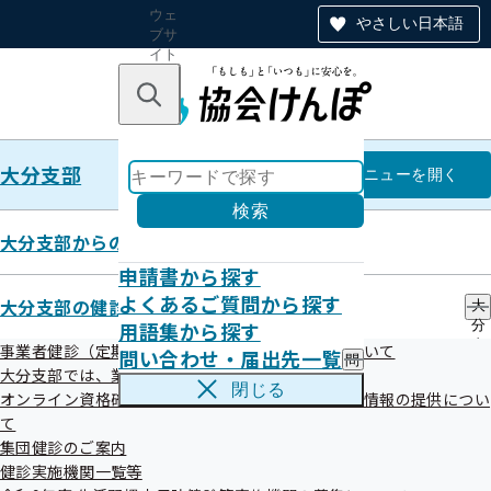
ウェ
やさしい日本語
ブサ
イト
全体
のナ
キーワードで探す
ビ
ゲー
ショ
大分支部
ン
大分支部
メニュー
を開く
検索
大分支部からのお知らせ
申請書から探す
特定保健指導保健師（契約職員）
よくあるご質問から探す
大分支部の健診・保健指導のご案内
大
用語集から探す
分
の募集について
支
事業者健診（定期健康診断）データの提供方法について
問い合わせ・届出先一覧
問
部
大分支部では、業務の一部を外部委託しています
い
の
閉じる
オンライン資格確認等システムによる特定健康診査情報の提供につい
合
健
わ
て
診
せ
・
集団健診のご案内
・
保
健診実施機関一覧等
届
健