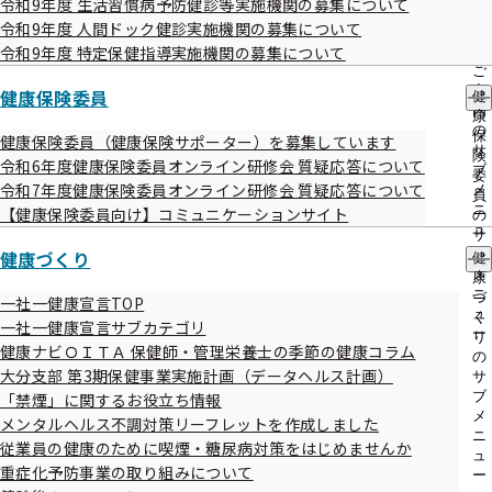
募集内容
令和9年度 生活習慣病予防健診等実施機関の募集について
出
指
令和9年度 人間ドック健診実施機関の募集について
先
導
一
令和9年度 特定保健指導実施機関の募集について
の
覧
ご
の
案
健康保険委員
健
サ
内
康
ブ
役職
の
保
健康保険委員（健康保険サポーター）を募集しています
メ
サ
険
特定保健指導保健師（契約職員）
令和6年度健康保険委員オンライン研修会 質疑応答について
ニ
ブ
委
ュ
令和7年度健康保険委員オンライン研修会 質疑応答について
メ
員
ー
ニ
【健康保険委員向け】コミュニケーションサイト
の
募集要件
ュ
サ
ー
健康づくり
ブ
健
・募集要件
メ
康
特定保健指導に従事した経験がある方が望ましい
ニ
づ
一社一健康宣言TOP
ュ
く
・必要な免許・資格
一社一健康宣言サブカテゴリ
ー
り
保健師資格
健康ナビＯＩＴＡ 保健師・管理栄養士の季節の健康コラム
の
大分支部 第3期保健事業実施計画（データヘルス計画）
サ
普通自動車免許（車の持込みが可能な方）
ブ
「禁煙」に関するお役立ち情報
・業務内容
メ
メンタルヘルス不調対策リーフレットを作成しました
ニ
全国健康保険協会管掌健康保険の加入事業所を訪問（自家用
従業員の健康のために喫煙・糖尿病対策をはじめませんか
ュ
車使用）し、被保険者に対し保健指導を行う業務です。（主
重症化予防事業の取り組みについて
ー