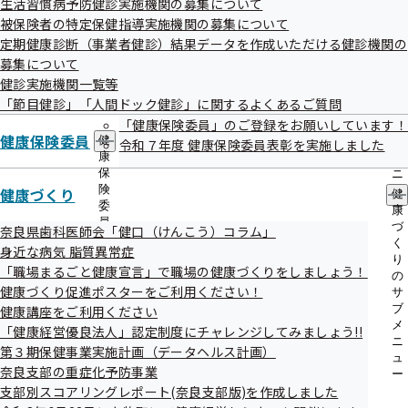
生活習慣病予防健診実施機関の募集について
出
指
被保険者の特定保健指導実施機関の募集について
先
導
一
定期健康診断（事業者健診）結果データを作成いただける健診機関の
の
覧
ご
募集について
の
案
健診実施機関一覧等
検索結果
616件
サ
内
「節目健診」「人間ドック健診」に関するよくあるご質問
ブ
の
1件 - 20件表示
1件から20件目を表示しています
メ
「健康保険委員」のご登録をお願いしています！
サ
ニ
健康保険委員
健
ブ
令和７年度 健康保険委員表彰を実施しました
ュ
康
〇＝対応可 ×＝対応不可
メ
ー
保
ニ
険
ュ
健康づくり
健
健診実施機関情報
健診項目
委
ー
康
奈良市
員
づ
奈良県歯科医師会「健口（けんこう）コラム」
あおきクリニック
の
く
健診項目は
身近な病気 脂質異常症
サ
り
こちら
「職場まるごと健康宣言」で職場の健康づくりをしましょう！
ブ
の
住所
奈良市あやめ池南6-8-40
メ
健康づくり促進ポスターをご利用ください！
サ
電話番号
0742-81-7596
ニ
ブ
健康講座をご利用ください
ュ
奈良市
メ
「健康経営優良法人」認定制度にチャレンジしてみましょう!!
ー
ニ
(医)あそだ内科クリニック
第３期保健事業実施計画（データヘルス計画）
健診項目は
ュ
奈良支部の重症化予防事業
ー
こちら
住所
奈良市芝辻町4-2-2 新大宮伝宝ビル5F
支部別スコアリングレポート(奈良支部版)を作成しました