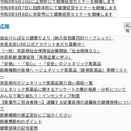
電話番号
0742-35-2202
令和8年6月23日に上牧町にて健康経営セミナーを開催します
令和8年8月7日に田原本町にて健康経営セミナーを開催します
奈良市
令和8年9月8日に奈良市にて健康経営セミナーを開催します
阿部クリニック
健診項目は
こちら
広報
広
住所
奈良市学園南1-2-20
報
電話番号
0742-44-5155
の
協会けんぽなら健康だより（納入告知書同封リーフレット）
奈良市
サ
奈良支部LINE公式アカウント友だち募集中！
ブ
あやめ池いしい婦人科クリニック
（一財）奈良県社会保険協会機関紙「社会保険なら」
メ
健診項目は
奈良新聞 健康経営「実践企業に学ぶ」
ニ
住所
奈良市あやめ池北1-32-21 メディカルコー
こちら
ュ
「安価」・「安心」・「安全」のジェネリック医薬品
トあやめ池A204
ー
医療機関の皆様へ ～ジェネリック医薬品（後発医薬品）実績リスト
電話番号
0742-52-0600
～
奈良市
奈良県内のジェネリック医薬品取り扱い薬局一覧
ジェネリック医薬品に関するアンケートの集計結果・分析について
あやめ池診療所
健診項目は
みんなで取り組もう！インセンティブ制度
こちら
住所
奈良市あやめ池南6-1-7
【事業所ご担当者様へ】退職する従業員様の退職後の健康保険につい
て
電話番号
0742-45-0460
医療機関の適正受診にご協力ください
奈良市
医療費節約のポイント
いけだクリニック
健診項目は
健康保険の記号変換