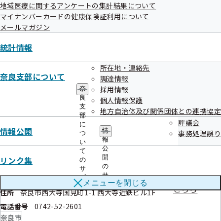
こちら
地域医療に関するアンケートの集計結果について
住所
奈良市中町4842-1
マイナンバーカードの健康保険証利用について
電話番号
0742-93-4381
メールマガジン
奈良市
いしかわ心臓クリニック
統計情報
健診項目は
住所
奈良市富雄元町2-6-48 ライオンズプラザ富
こちら
所在地・連絡先
奈良支部について
雄1F
調達情報
採用情報
奈
電話番号
0742-81-9500
良
個人情報保護
奈良市
支
地方自治体及び関係団体との連携協定
石﨑内科天満診療所
部
健診項目は
評議会
に
情報公開
こちら
情
事務処理誤り
つ
住所
奈良市高畑町1073 中尾ビル102号
報
い
電話番号
0742-27-3601
公
て
開
リンク集
奈良市
の
の
サ
いずみクリニック
健診項目は
サ
ブ
メニューを
閉じる
ブ
メ
こちら
住所
奈良市西大寺国見町1-1 西大寺近鉄ビル1F
メ
ニ
ニ
ュ
電話番号
0742-52-2601
ュ
ー
奈良市
ー