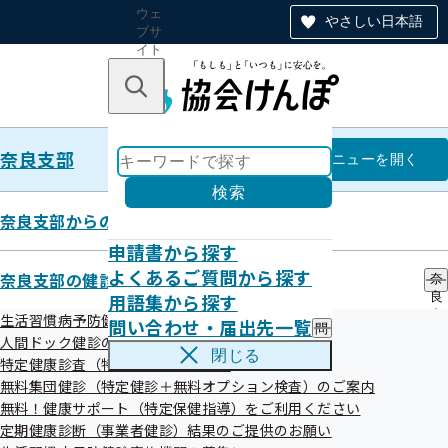
ウェ
やさしい日本語
ブサ
イト
全体
のナ
キーワードで探す
ビ
ゲー
ショ
奈良支部
ン
奈良支部
メニュー
を開く
検索
奈良支部からのお知らせ
申請書から探す
奈良支部
よくあるご質問から探す
奈良支部の健診・保健指導のご案内
奈
用語集から探す
良
特定健診実施機関一覧（ご家族さ
支
生活習慣病予防健診のご案内
問い合わせ・届出先一覧
問
部
ま）
人間ドック健診のご案内
い
の
閉じる
特定健康診査（特定健診）のご案内
合
健
わ
無料集団健診（特定健診＋無料オプション検査）のご案内
診
せ
・
無料！健康サポート（特定保健指導）をご利用ください
・
保
定期健康診断（事業者健診）結果のご提供のお願い
絞り込みメニュー
届
健