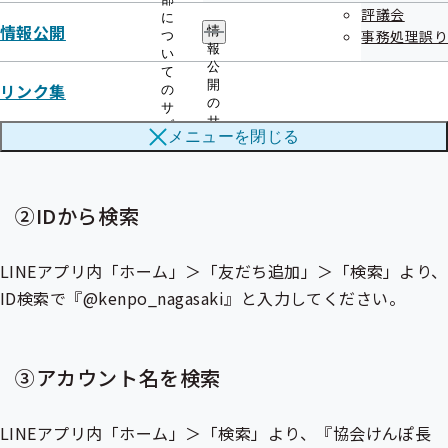
評議会
に
情報公開
情
事務処理誤り
つ
報
い
公
て
開
リンク集
の
の
サ
サ
ブ
メニューを
閉じる
ブ
メ
メ
ニ
ニ
ュ
ュ
ー
②IDから検索
ー
LINEアプリ内「ホーム」＞「友だち追加」＞「検索」より、
ID検索で『@kenpo_nagasaki』と入力してください。
③アカウント名を検索
LINEアプリ内「ホーム」＞「検索」より、『協会けんぽ長