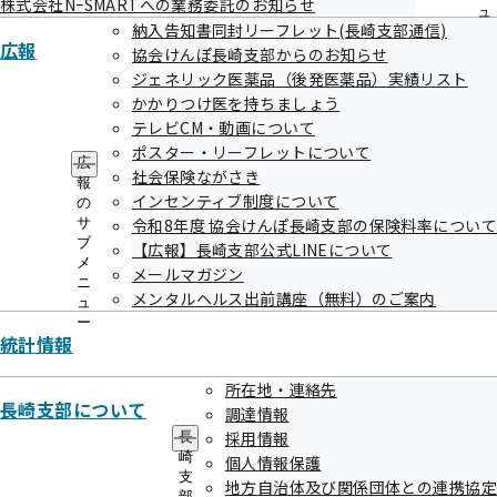
株式会社NｰSMARTへの業務委託のお知らせ
友だち登録方法
ュ
納入告知書同封リーフレット(長崎支部通信)
ー
広報
協会けんぽ長崎支部からのお知らせ
ジェネリック医薬品（後発医薬品）実績リスト
かかりつけ医を持ちましょう
①二次元コードを読み取る
テレビCM・動画について
ポスター・リーフレットについて
広
社会保険ながさき
LINEアプリ内「ホーム」＞「友だち追加」＞「QRコード」
報
インセンティブ制度について
の
より、下の二次元コードを読み取ってください。
サ
令和8年度 協会けんぽ長崎支部の保険料率について
ブ
【広報】長崎支部公式LINEについて
メ
メールマガジン
ニ
メンタルヘルス出前講座（無料）のご案内
ュ
ー
統計情報
所在地・連絡先
長崎支部について
調達情報
採用情報
長
崎
個人情報保護
支
地方自治体及び関係団体との連携協定
部