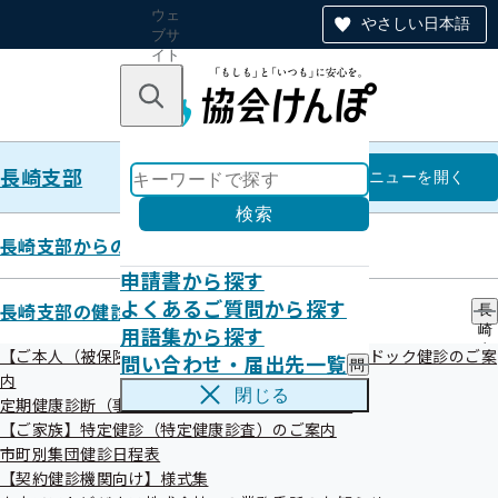
ウェ
やさしい日本語
ブサ
イト
全体
のナ
キーワードで探す
ビ
ゲー
ショ
長崎支部
ン
長崎支部
メニュー
を開く
検索
長崎支部からのお知らせ
申請書から探す
【広報】長崎支部公式LINEにつ
よくあるご質問から探す
長崎支部の健診・保健指導のご案内
長
用語集から探す
崎
いて
支
【ご本人（被保険者）】生活習慣病予防健診・人間ドック健診のご案
問い合わせ・届出先一覧
問
部
内
い
の
閉じる
定期健康診断（事業者健診）結果の提供のお願い
合
健
令和06年11月01日
わ
【ご家族】特定健診（特定健康診査）のご案内
診
せ
・
市町別集団健診日程表
・
保
【契約健診機関向け】様式集
届
健