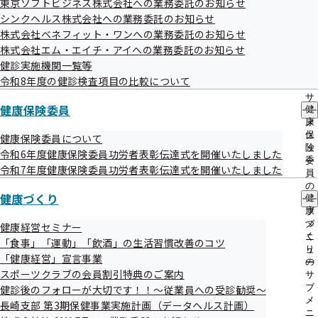
東京ソフトビジネス株式会社への業務委託のお知らせ
出
指
シンクヘルス株式会社への業務委託のお知らせ
先
導
一
株式会社ベネフィット・ワンへの業務委託のお知らせ
の
覧
ご
株式会社エム・エイチ・アイへの業務委託のお知らせ
の
協会けんぽ長崎支部、公式LINE始めまし
案
健診実施機関一覧等
サ
内
た！
令和8年度の健診検査項目の比較について
ブ
の
メ
サ
ニ
健康保険委員
健
ブ
ュ
健康情報をはじめとして、様々なお役立ち情報を配信してい
康
メ
ー
保
ニ
健康保険委員について
きます。
険
ュ
令和6年度健康保険委員功労者表彰伝達式を開催いたしました
ぜひ友だち登録をお願いします！
委
ー
令和7年度健康保険委員功労者表彰伝達式を開催いたしました
員
LINEアカウント名：協会けんぽ長崎
の
健康づくり
健
サ
康
ブ
運用ポリシー
づ
メ
健康経営セミナー
く
ニ
「食事」「運動」「飲酒」の生活習慣改善のコツ
り
ュ
「健康経営」宣言事業
の
ー
スポーツクラブの会員割引特典のご案内
サ
ブ
健診後のフォローが大切です！！～従業員への受診勧奨～
メ
長崎支部 第3期保健事業実施計画（データヘルス計画）
ニ