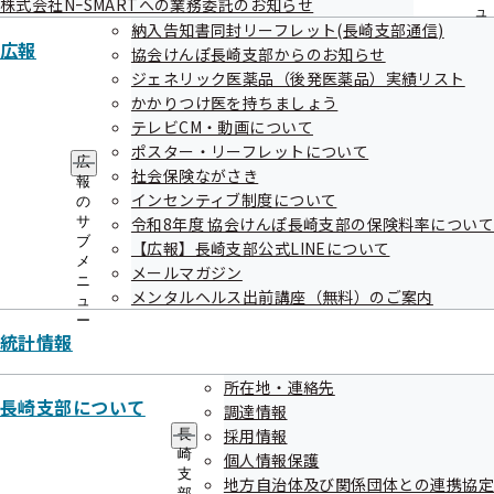
随意契約に係る情報の公表
株式会社NｰSMARTへの業務委託のお知らせ
ュ
納入告知書同封リーフレット(長崎支部通信)
ー
競争入札に係る情報の公表
広報
協会けんぽ長崎支部からのお知らせ
ジェネリック医薬品（後発医薬品）実績リスト
かかりつけ医を持ちましょう
テレビCM・動画について
ポスター・リーフレットについて
広
社会保険ながさき
報
インセンティブ制度について
の
令和6年度
サ
令和8年度 協会けんぽ長崎支部の保険料率について
ブ
【広報】長崎支部公式LINEについて
メ
メールマガジン
ニ
随意契約に係る情報の公表
メンタルヘルス出前講座（無料）のご案内
ュ
ー
競争入札に係る情報の公表
統計情報
所在地・連絡先
長崎支部について
調達情報
採用情報
長
崎
個人情報保護
支
地方自治体及び関係団体との連携協定
部