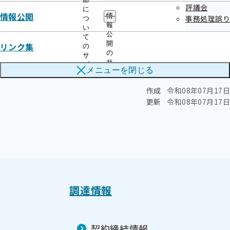
令和5年度
評議会
に
情報公開
情
事務処理誤り
つ
報
い
公
て
随意契約に係る情報の公表
開
リンク集
の
の
サ
競争入札に係る情報の公表
サ
ブ
メニューを
閉じる
ブ
メ
メ
ニ
作成
令和08年07月17日
ニ
ュ
ュ
更新
令和08年07月17日
ー
ー
調達情報
契約締結情報