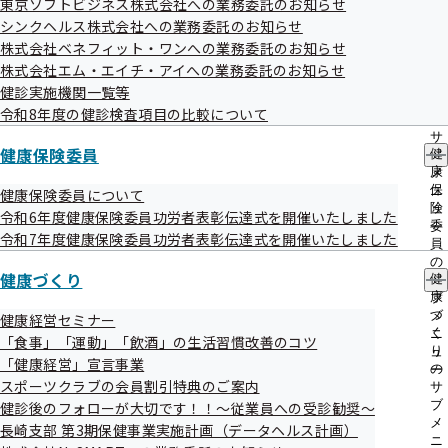
東京ソフトビジネス株式会社への業務委託のお知らせ
出
指
シンクヘルス株式会社への業務委託のお知らせ
先
導
一
令和8年度
株式会社ベネフィット・ワンへの業務委託のお知らせ
の
覧
ご
株式会社エム・エイチ・アイへの業務委託のお知らせ
の
案
健診実施機関一覧等
サ
内
随意契約に係る情報の公表
令和8年度の健診検査項目の比較について
ブ
の
メ
サ
競争入札に係る情報の公表
ニ
健康保険委員
健
ブ
ュ
康
メ
ー
別紙1：生活習慣病予防健診等委託契約
保
ニ
健康保険委員について
険
ュ
令和6年度健康保険委員功労者表彰伝達式を開催いたしました
別紙2：特定保健指導委託契約
委
ー
令和7年度健康保険委員功労者表彰伝達式を開催いたしました
員
の
健康づくり
健
サ
康
ブ
づ
メ
健康経営セミナー
く
ニ
「食事」「運動」「飲酒」の生活習慣改善のコツ
り
ュ
「健康経営」宣言事業
の
ー
令和7年度
スポーツクラブの会員割引特典のご案内
サ
ブ
健診後のフォローが大切です！！～従業員への受診勧奨～
メ
長崎支部 第3期保健事業実施計画（データヘルス計画）
ニ