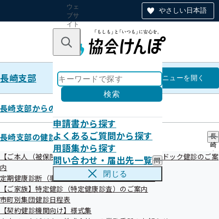
ウェ
やさしい日本語
ブサ
イト
全体
のナ
キーワードで探す
ビ
ゲー
ショ
長崎支部
ン
長崎支部
メニュー
を開く
検索
長崎支部からのお知らせ
申請書から探す
契約締結状況
よくあるご質問から探す
長崎支部の健診・保健指導のご案内
長
用語集から探す
崎
支
【ご本人（被保険者）】生活習慣病予防健診・人間ドック健診のご案
問い合わせ・届出先一覧
問
部
令和08年07月22日
内
い
の
閉じる
定期健康診断（事業者健診）結果の提供のお願い
合
健
わ
【ご家族】特定健診（特定健康診査）のご案内
診
せ
・
市町別集団健診日程表
・
保
【契約健診機関向け】様式集
届
健