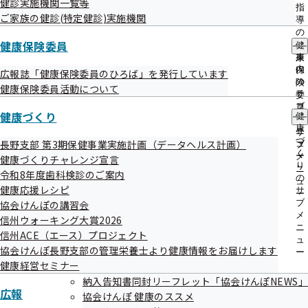
健診実施機関一覧等
出
指
ご家族の健診(特定健診)実施機関
あらすじ
先
導
一
の
覧
健康保険委員
第1話 インセンティブ制度ってなに？
ご
健
の
案
康
サ
内
第2話 健康診断を受けましょう
保
広報誌「健康保険委員のひろば」を発行しています
ブ
の
険
健康保険委員活動について
メ
サ
委
第3話 特定保健指導を利用しましょう
ニ
ブ
員
健康づくり
ュ
健
メ
の
第4話 日々の取り組みでメタボを予防しましょう
ー
康
ニ
サ
づ
長野支部 第3期保健事業実施計画（データヘルス計画）
ュ
ブ
第5話 健診結果で要治療の判定を受けたら、医療機関で
く
ー
メ
健康づくりチャレンジ宣言
り
受診しましょう
ニ
令和8年度歯科検診のご案内
の
ュ
健康応援レシピ
サ
ー
第6話 ジェネリック医薬品を利用しましょう
ブ
協会けんぽの講習会
メ
信州ウォーキング大賞2026
第7話 長野県民は血糖値が高い？
ニ
信州ACE（エース）プロジェクト
ュ
協会けんぽ長野支部の管理栄養士より健康情報をお届けします
第8話 健康経営で従業員の健康増進！
ー
健康経営セミナー
第9話 病気やケガで働けないときには傷病手当金
納入告知書同封リーフレット「協会けんぽNEWS」
広報
協会けんぽ 健康のススメ
第10話 退職後の健康保険はどうしよう？