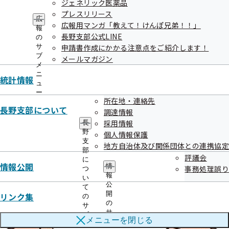
ジェネリック医薬品
プレスリリース
第11話 上手な医療機関へのかかり方！？
広
広報用マンガ「教えて！けんぽ兄弟！！」
報
長野支部公式LINE
第12話 医療費が高額になった（なりそう）どうしよう！
の
サ
申請書作成にかかる注意点をご紹介します！
ブ
第13話 お得になった生活習慣病予防健診
メールマガジン
メ
ニ
第14話 高血圧を放置しないで！
統計情報
ュ
ー
所在地・連絡先
長野支部について
調達情報
令和07年05月14日
採用情報
長
野
個人情報保護
協会けんぽ長野支部では、皆さまに知っていただきたい情報
支
地方自治体及び関係団体との連携協定
や健康保険の制度等について、わかりやすくお伝えするため
部
評議会
に
にマンガ「教えて！けんぽ兄弟！！」を作成しました。ぜひ
情報公開
情
事務処理誤り
つ
報
ご覧ください。
い
公
て
開
リンク集
の
の
サ
サ
ブ
メニューを
閉じる
ブ
メ