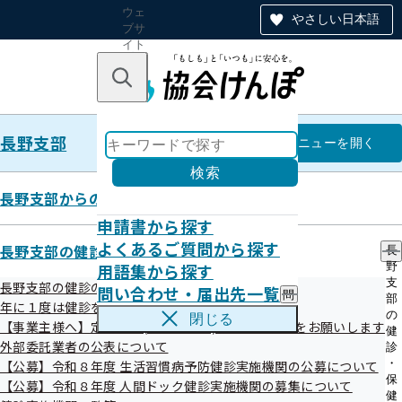
ウェ
やさしい日本語
ブサ
イト
全体
のナ
キーワードで探す
ビ
ゲー
ショ
長野支部
ン
長野支部
メニュー
を開く
検索
長野支部からのお知らせ
申請書から探す
広報用マンガ「教えて！けんぽ兄
よくあるご質問から探す
長野支部の健診・保健指導のご案内
長
用語集から探す
野
弟！！」
支
長野支部の健診のご案内
問い合わせ・届出先一覧
問
部
年に１度は健診を！ 健診特集コーナー
い
の
閉じる
【事業主様へ】定期健診(事業者健診)結果のご提供をお願いします
合
健
わ
外部委託業者の公表について
診
せ
・
【公募】令和８年度 生活習慣病予防健診実施機関の公募について
・
目次
保
【公募】令和８年度 人間ドック健診実施機関の募集について
届
健