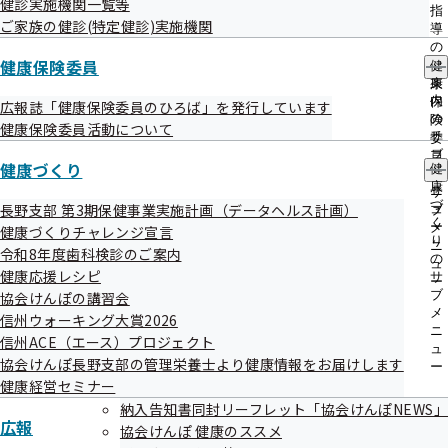
健診実施機関一覧等
出
指
ご家族の健診(特定健診)実施機関
先
導
一
の
覧
健康保険委員
ご
健
の
案
康
サ
内
保
広報誌「健康保険委員のひろば」を発行しています
ブ
の
険
健康保険委員活動について
メ
サ
委
ニ
ブ
員
健康づくり
ュ
健
メ
の
ー
康
ニ
サ
づ
長野支部 第3期保健事業実施計画（データヘルス計画）
ュ
ブ
く
ー
メ
健康づくりチャレンジ宣言
り
ニ
令和8年度歯科検診のご案内
の
ュ
健康応援レシピ
サ
ー
ブ
協会けんぽの講習会
メ
信州ウォーキング大賞2026
ニ
信州ACE（エース）プロジェクト
ュ
協会けんぽ長野支部の管理栄養士より健康情報をお届けします
ー
健康経営セミナー
納入告知書同封リーフレット「協会けんぽNEWS」
広報
協会けんぽ 健康のススメ