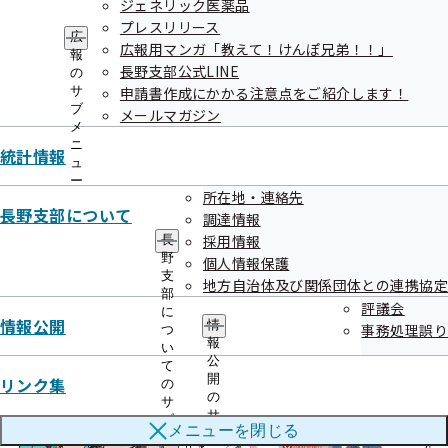
ジェネリック医薬品
プレスリリース
広
広報用マンガ「教えて！けんぽ兄弟！！」
報
長野支部公式LINE
の
サ
申請書作成にかかる注意点をご紹介します！
ブ
メールマガジン
メ
ニ
統計情報
ュ
ー
所在地・連絡先
長野支部について
調達情報
採用情報
長
野
個人情報保護
支
地方自治体及び関係団体との連携協定
部
評議会
に
情報公開
情
事務処理誤り
つ
報
い
公
て
開
リンク集
の
の
サ
サ
ブ
メニューを
閉じる
ブ
メ