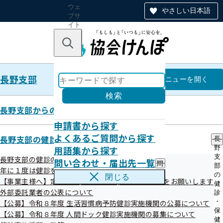
ウェ
やさしい日本語
ブサ
イト
全体
のナ
キーワードで探す
ビ
ゲー
ショ
長野支部
ン
長野支部
メニュー
を開く
検索
長野支部からのお知らせ
申請書から探す
教えて！けんぽ兄弟！！ 第8話
よくあるご質問から探す
長野支部の健診・保健指導のご案内
長
用語集から探す
野
支
長野支部の健診のご案内
問い合わせ・届出先一覧
問
部
年に１度は健診を！ 健診特集コーナー
い
の
閉じる
【事業主様へ】定期健診(事業者健診)結果のご提供をお願いします
合
健
わ
外部委託業者の公表について
診
せ
・
【公募】令和８年度 生活習慣病予防健診実施機関の公募について
・
保
【公募】令和８年度 人間ドック健診実施機関の募集について
届
健