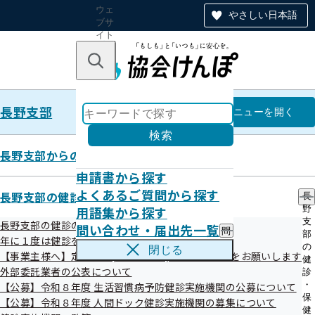
ウェ
やさしい日本語
ブサ
イト
全体
のナ
キーワードで探す
ビ
ゲー
ショ
長野支部
ン
長野支部
メニュー
を開く
検索
長野支部からのお知らせ
申請書から探す
令和7年度 第3回 長野支部評議会
よくあるご質問から探す
長野支部の健診・保健指導のご案内
長
資料
用語集から探す
野
支
長野支部の健診のご案内
問い合わせ・届出先一覧
問
部
年に１度は健診を！ 健診特集コーナー
い
の
令和8年1月13日（火）に 令和7年度第3回全国健康保険協会
閉じる
【事業主様へ】定期健診(事業者健診)結果のご提供をお願いします
合
健
長野支部評議会を開催しました。
わ
外部委託業者の公表について
診
せ
・
【公募】令和８年度 生活習慣病予防健診実施機関の公募について
評議会の資料につきましては、下記をご参照ください。
・
保
【公募】令和８年度 人間ドック健診実施機関の募集について
届
健