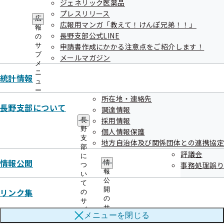
ジェネリック医薬品
【資料3】令和8年度評議会スケジュール（案）について
プレスリリース
広
広報用マンガ「教えて！けんぽ兄弟！！」
報
評議会配布資料等については、当時の資料番号・日付が
長野支部公式LINE
の
サ
申請書作成にかかる注意点をご紹介します！
記載されている場合があります。ご了承ください。
ブ
メールマガジン
メ
ニ
統計情報
ュ
ー
所在地・連絡先
長野支部について
調達情報
採用情報
長
関連情報
野
個人情報保護
支
地方自治体及び関係団体との連携協定
部
評議会
に
令和7年度 第3回 長野支部評議会
情報公開
情
事務処理誤り
つ
報
い
令和08年01月13日開催
公
て
開
リンク集
の
の
開催案内
資料
サ
サ
ブ
議事録
メニューを
閉じる
ブ
メ