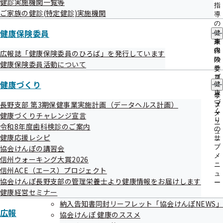
健診実施機関一覧等
出
指
ご家族の健診(特定健診)実施機関
先
導
一
の
覧
健康保険委員
ご
健
の
案
康
令和7年度 第3回 長野支部評議会 資料
サ
内
保
広報誌「健康保険委員のひろば」を発行しています
ブ
の
険
健康保険委員活動について
メ
サ
委
ニ
ブ
令和7年度 第3回 全国健康保険協会長野支部 評議会 議事
員
健康づくり
ュ
健
メ
の
次第
ー
康
ニ
サ
づ
長野支部 第3期保健事業実施計画（データヘルス計画）
ュ
ブ
【資料1-1】令和8年度長野支部保険料率について
く
ー
メ
健康づくりチャレンジ宣言
り
ニ
令和8年度歯科検診のご案内
の
【資料1-2】インセンティブ制度に係る令和６年度実績に
ュ
健康応援レシピ
サ
ー
ついて
ブ
協会けんぽの講習会
メ
信州ウォーキング大賞2026
【資料1-3】子ども・子育て支援金について
ニ
信州ACE（エース）プロジェクト
ュ
協会けんぽ長野支部の管理栄養士より健康情報をお届けします
【資料1-4】大臣折衝事項抜粋
ー
健康経営セミナー
【資料2】令和8年度長野支部事業計画（案）及び保険者
納入告知書同封リーフレット「協会けんぽNEWS」
広報
協会けんぽ 健康のススメ
機能強化予算（案）について