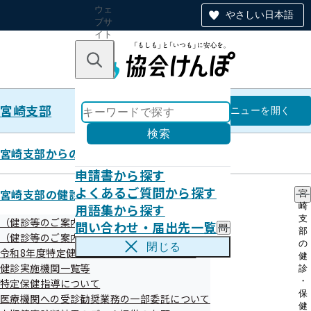
ウェ
やさしい日本語
ブサ
イト
全体
のナ
キーワードで探す
ビ
ゲー
ショ
宮崎支部
ン
宮崎支部
メニュー
を開く
検索
宮崎支部からのお知らせ
申請書から探す
令和08年01月
よくあるご質問から探す
宮崎支部の健診・保健指導のご案内
宮
用語集から探す
崎
支
（健診等のご案内）ご本人（被保険者）さま
問い合わせ・届出先一覧
問
部
（健診等のご案内）ご家族（被扶養者）さま
い
の
閉じる
令和8年度特定健診（集団健診）のお知らせ
合
健
わ
健診実施機関一覧等
診
せ
・
特定保健指導について
お知らせ
・
保
医療機関への受診勧奨業務の一部委託について
届
健