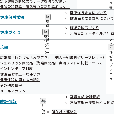
定期健康診断結果のデータ提供のお願い
出
指
健診受診勧奨・健診後の受診勧奨ポスター
先
導
令和08年01月29日
一
健康保険委員について
の
覧
健康保険委員
ご
第140回全国健康保険協会運営委員会の資料を掲載しました
健
健康保険委員表彰について
の
案
康
サ
内
保
職場の健康づくり
令和08年01月29日
ブ
の
険
健康づくり
健
宮崎支部データヘルス計画
メ
サ
委
事務処理誤りを掲載しました
康
ニ
ブ
員
づ
ュ
メ
の
く
広報
令和08年01月28日
広
ー
ニ
サ
り
報
ュ
ブ
被扶養者状況リスト提出勧奨はがきに掲載している支部電話
の
の
広報誌「協会けんぽみやざき」（納入告知書同封リーフレット）
ー
メ
サ
サ
番号の誤りについて（お詫び）
ジェネリック医薬品（後発医薬品）実績リストの掲載について
ニ
ブ
ブ
ュ
インセンティブ制度
メ
メ
令和08年01月28日
ー
ニ
健康保険の上手な使い方
ニ
ュ
ュ
健康保険に関する申請先
令和７年度 特定健診実施機関一覧表を更新しました
ー
ー
その他の情報
メールマガジン
令和08年01月26日
宮崎支部 統計情報
「けんぽアプリ」をリリースしました
統計情報
統
宮崎支部医療費分析豆知識
計
令和08年01月19日
情
所在地・連絡先