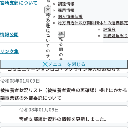
報
宮崎支部について
調達情報
第140回全国健康保険協会運営委員会を開催します
の
採用情報
宮
サ
崎
個人情報保護
令和08年01月15日
ブ
支
メ
地方自治体及び関係団体との連携協定
部
令和７年度 第３回宮崎支部評議会を開催しました
ニ
評議会
に
ュ
情報公開
情
事務処理誤り
つ
ー
令和08年01月13日
報
い
公
て
「電子申請サービス」を開始しました
開
リンク集
の
の
サ
令和08年01月13日
サ
ブ
メニューを
閉じる
ブ
メ
コミュニケーションロゴ・タグライン導入のお知らせ
メ
ニ
ニ
ュ
令和08年01月09日
ュ
ー
ー
被扶養者状況リスト（被扶養者資格の再確認）提出にかかる
架電業務の外部委託について
令和08年01月09日
宮崎支部統計資料の情報を更新しました。