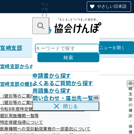
ウェ
やさしい日本語
ブサ
イト
全体
のナ
キーワードで探す
ビ
ゲー
ショ
宮崎支部
ン
宮崎支部
メニュー
を開く
検索
宮崎支部からのお知らせ
申請書から探す
令和6年度 第3回宮崎支部評議会
よくあるご質問から探す
宮崎支部の健診・保健指導のご案内
宮
資料
用語集から探す
崎
支
（健診等のご案内）ご本人（被保険者）さま
問い合わせ・届出先一覧
問
部
（健診等のご案内）ご家族（被扶養者）さま
い
の
令和７年１月１７日（金）に第３回全国健康保険協会宮崎支
閉じる
令和8年度特定健診（集団健診）のお知らせ
合
健
部評議会を開催いたしました。
わ
健診実施機関一覧等
診
せ
・
特定保健指導について
評議会の資料につきましては、次をご参照ください。
・
保
医療機関への受診勧奨業務の一部委託について
届
健