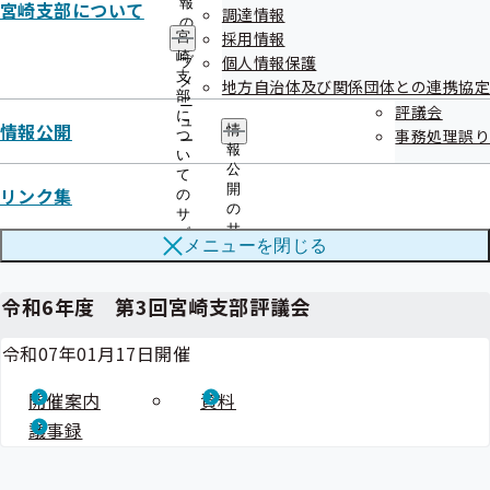
報
宮崎支部について
調達情報
の
評議会配布資料等については、当時の資料番号・日付が
採用情報
宮
サ
崎
記載されている場合があります。ご了承ください。
個人情報保護
ブ
支
メ
地方自治体及び関係団体との連携協定
部
ニ
評議会
に
ュ
情報公開
情
事務処理誤り
つ
ー
報
い
公
て
開
リンク集
の
の
サ
サ
関連情報
ブ
メニューを
閉じる
ブ
メ
メ
ニ
ニ
ュ
令和6年度 第3回宮崎支部評議会
ュ
ー
ー
令和07年01月17日開催
開催案内
資料
議事録