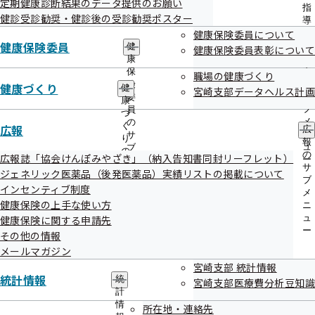
定期健康診断結果のデータ提供のお願い
出
指
健診受診勧奨・健診後の受診勧奨ポスター
先
導
一
健康保険委員について
の
覧
健康保険委員
ご
健
健康保険委員表彰について
の
案
康
令和6年度 第3回宮崎支部評議会 資料
サ
内
保
職場の健康づくり
ブ
の
険
健康づくり
健
宮崎支部データヘルス計画
メ
サ
委
康
ニ
ブ
次第
員
づ
ュ
メ
の
く
広報
広
ー
ニ
サ
資料１-１ 令和７年度保険料率について
り
報
ュ
ブ
の
の
広報誌「協会けんぽみやざき」（納入告知書同封リーフレット）
ー
メ
サ
資料１-２ 令和7年度保険料率について（支部評議会に
サ
ジェネリック医薬品（後発医薬品）実績リストの掲載について
ニ
ブ
ブ
おける意見）
ュ
インセンティブ制度
メ
メ
ー
ニ
健康保険の上手な使い方
ニ
資料２-１ 令和７年度宮崎支部事業計画（案）
ュ
ュ
健康保険に関する申請先
ー
ー
その他の情報
資料２-２ 令和7年度宮崎支部保険者機能強化予算
メールマガジン
（案）
宮崎支部 統計情報
統計情報
統
宮崎支部医療費分析豆知識
資料３ インセンティブ制度に係る令和５年度実績につ
計
いて
情
所在地・連絡先