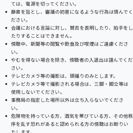
ニ
ては、電源を切ってください。
ュ
ュ
ー
静粛を旨とし、審議の妨害になるような行為は慎んで
ー
ださい。
会議における言論に対し、賛否を表明したり、拍手をし
たりすることはできません。
傍聴中、新聞等の閲覧や飲食及び喫煙はご遠慮くださ
い。
やむを得ない場合を除き、傍聴者の入退出は謹んでくだ
さい。
テレビカメラ等の撮影は、頭撮りのみとします。
テレビカメラ等で撮影される場合は、三脚・脚立等は
使用しないでください。
事務局の指定した場所以外は立ち入らないでくださ
い。
危険物を持っている方、酒気を帯びている方、その他秩
序を乱す恐れがあると認められる方の傍聴はお断りい
たします。