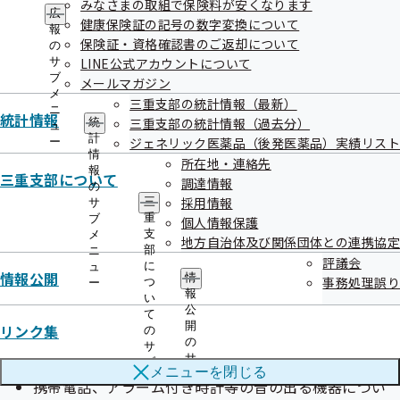
議題
みなさまの取組で保険料が安くなります
ー
広
健康保険証の記号の数字変換について
令和3年度決算見込み（医療分）について
報
保険証・資格確認書のご返却について
の
令和3年度事業報告について
サ
LINE公式アカウントについて
インセンティブ制度見直しに関する検討結果について
ブ
メールマガジン
メ
議題については変更となる場合がございます。
三重支部の統計情報（最新）
ニ
統計情報
三重支部の統計情報（過去分）
統
ュ
計
ジェネリック医薬品（後発医薬品）実績リスト
ー
傍聴方法
情
所在地・連絡先
報
三重支部について
傍聴を希望される方は、7月15日（金曜日）17時までに、企
調達情報
の
画総務グループ（TEL:059-225-3311）あてにお電話いただ
採用情報
三
サ
重
ブ
個人情報保護
き、「傍聴申込書」をFAX等でご送付ください。
支
メ
地方自治体及び関係団体との連携協定
（傍聴希望多数の場合、抽選となることがあります。傍聴が
部
ニ
評議会
に
ュ
できない方にはご連絡申し上げます。）
情報公開
情
事務処理誤り
つ
ー
報
い
傍聴申込書
公
て
開
リンク集
の
の
サ
サ
傍聴される方へ
ブ
メニューを
閉じる
ブ
メ
携帯電話、アラーム付き時計等の音の出る機器につい
メ
ニ