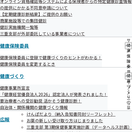
令和4年度 第1回三重支部評議会を開催い
オンライン資格確認等システムによる保険者からの特定健康診査情報
出
指
たします
の提供にかかる不同意申請について
先
導
一
【定期健康診断結果】ご提供のお願い
の
覧
ご
商業施設等での集団健診
の
令和04年07月04日
案
健診実施機関一覧等
サ
内
標記について、次のとおり開催することとなりましたのでお
三重支部が外部委託している事業者について
ブ
の
メ
知らせいたします。
サ
ニ
健康保険委員
健
ブ
ュ
康
メ
ー
保
ニ
健康保険委員に登録で健康づくりのヒントがわかる！
険
ュ
健康保険委員を変更するとき
委
ー
日時
員
健康づくり
健
の
令和4年7月20日（水曜日）14：00～16：00
康
サ
づ
健康事業所宣言
ブ
く
メ
「健康経営優良法人2026」認定法人が発表されました！
り
場所
ニ
要治療者への受診勧奨 活かそう健康診断！
の
ュ
全国健康保険協会 三重支部 6階会議室（三重県津市栄町
自治体・関係機関の健康づくり情報
サ
ー
ブ
4-255 津栄町三交ビル）
けんぽだより（納入告知書同封リーフレット）
広報
メ
お薬の新しい受け取り方はじまりました
ニ
三重支部 第3期保健事業実施計画（データヘルス計画）
ュ