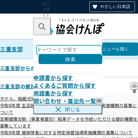
ウェ
やさしい日本語
ブサ
イト
全体
のナ
キーワードで探す
ビ
ゲー
ショ
三重支部
ン
三重支部
メニュー
を開く
検索
三重支部からのお知らせ
申請書から探す
令和4年度 第1回三重支部評議会
よくあるご質問から探す
三重支部の健診・保健指導のご案内
三
開催案内
用語集から探す
重
支
ホテル、結婚式場等での集団健診（女性限定）
問い合わせ・届出先一覧
問
部
令和8年度 生活習慣病予防健診及び人間ドック健診実施機関の募集に
い
の
閉じる
ついて
合
健
わ
定期健康診断（事業者健診）結果データを作成いただける健診機関を
診
せ
・
募集しています
・
保
令和8年度 被保険者に対する特定保健指導実施機関の募集について
届
健