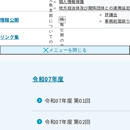
個人情報保護
開催案内
資料
島
地方自治体及び関係団体との連携協定
議事録
支
評議会
部
情報公開
情
事務処理誤り
に
報
つ
作成
令和08年01月15日
公
い
開
リンク集
て
の
の
サ
サ
メニューを
閉じる
ブ
ブ
メ
メ
ニ
ニ
ュ
ュ
ー
ー
令和07年度
令和07年度 第01回
令和07年度 第02回