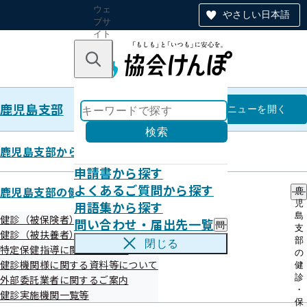
ウェ
やさしい日本語
ブサ
イト
全体
のナ
キーワードで探す
ビ
ゲー
ショ
鹿児島支部
ン
鹿児島支部
メニュー
を開く
検索
鹿児島支部からのお知らせ
申請書から探す
令和7年度 第3回鹿児島支部評議会
よくあるご質問から探す
鹿児島支部の健診・保健指導のご案内
鹿
資料
用語集から探す
児
島
健診（被保険者）に関するご案内
問い合わせ・届出先一覧
問
支
健診（被扶養者）に関するご案内
い
部
令和8年1月14日（水）に令和7年度 第3回全国健康保険協会
閉じる
特定保健指導に関するご案内
合
の
鹿児島支部評議会を開催いたしました。
わ
健診機関様に関する資料等について
健
せ
診
外部委託業者に関するご案内
評議会資料については、次をご参照ください。
・
・
健診実施機関一覧等
届
保