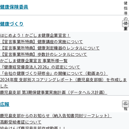
出
健
健康保険委員
先
指
一
導
覧
の
健康づくり
の
健
ご
令和7年度 第3回鹿児島支部評議会 資料
サ
康
案
ブ
づ
内
はじめよう！かごしま健康企業宣言！
メ
く
の
【宣言事業所特典】健康講座の実施について
ニ
り
サ
令和7年度第3回全国健康保険協会鹿児島支部評議会議事
【宣言事業所特典】健康測定機器のレンタルについて
ュ
の
ブ
次第
【宣言事業所特典】歩数計のレンタルについて
ー
サ
メ
ブ
かごしま健康企業宣言 事業所様一覧
ニ
資料1-1 2026（令和８）年度保険料率について
メ
ュ
『健康経営優良法人2026』の認定について
ニ
ー
「会社の健康づくり研修会」の開催について（動画あり）
資料1-2 2026（令和８）年度保険料率の論点について
ュ
2024年度 支部別スコアリングレポート（鹿児島支部版）を作成しま
ー
した
資料1-3 令和6年度インセンティブ制度の評価結果につい
鹿児島支部 第3期保健事業実施計画（データヘルス計画）
て
広報
広
資料2-1 2026（令和８）年度 事業計画（案）の概要につ
報
いて
の
鹿児島支部からのお知らせ（納入告知書同封リーフレット）
サ
高齢受給者証について
資料2-2 2026（令和8）年度事業計画（案）及び広報計画
ブ
協会けんぽ鹿児島支部作成動画！！