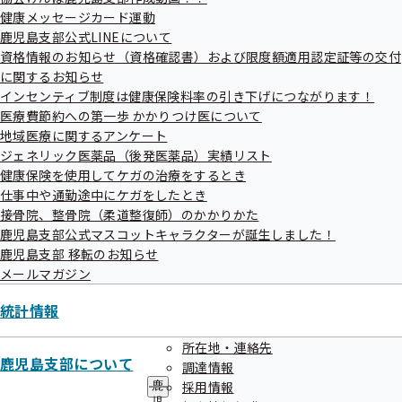
メ
（案）について
健康メッセージカード運動
ニ
ュ
鹿児島支部公式LINEについて
資料3 2026（令和８）年度支部保険者機能強化予算
ー
資格情報のお知らせ（資格確認書）および限度額適用認定証等の交付
（案）について
に関するお知らせ
インセンティブ制度は健康保険料率の引き下げにつながります！
評議会配布資料等については、当時の資料番号・日付が
医療費節約への第一歩 かかりつけ医について
記載されている場合があります。ご了承ください。
地域医療に関するアンケート
ジェネリック医薬品（後発医薬品）実績リスト
健康保険を使用してケガの治療をするとき
仕事中や通勤途中にケガをしたとき
接骨院、整骨院（柔道整復師）のかかりかた
鹿児島支部公式マスコットキャラクターが誕生しました！
鹿児島支部 移転のお知らせ
メールマガジン
関連情報
統計情報
令和7年度 第3回鹿児島支部評議会
所在地・連絡先
鹿児島支部について
調達情報
令和08年01月14日開催
採用情報
鹿
児