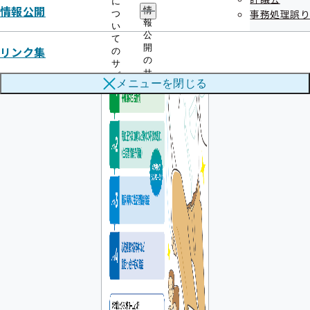
に
情報公開
情
事務処理誤り
つ
報
い
公
て
開
リンク集
の
の
サ
サ
ブ
メニューを
閉じる
ブ
メ
メ
ニ
ニ
ュ
ュ
ー
ー