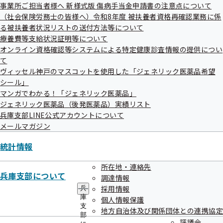
ュ
事業所ご担当者様へ 新様式版 傷病手当金申請書の注意点について
ー
（社会保険労務士の皆様へ）令和8年度 被扶養者資格再確認業務に係
検査項目や金額等の詳細については、パンフ
る被扶養者状況リストの送付方法等について
療養費等支給状況証明等について
レットをご覧ください。
オンライン資格確認等システムによる特定健康診査情報の提供につい
て
ヴィッセル神戸のマスコットを使用した「ジェネリック医薬品希望
シール」
マンガでわかる！「ジェネリック医薬品」
ジェネリック医薬品（後発医薬品）実績リスト
兵庫支部LINE公式アカウントについて
メールマガジン
統計情報
所在地・連絡先
兵庫支部について
調達情報
採用情報
兵
庫
個人情報保護
支
地方自治体及び関係団体との連携協定
部
評議会