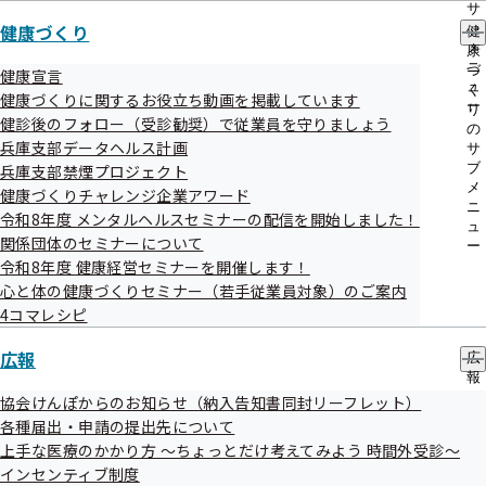
サ
健康づくり
ブ
健
令和7年度から令和8年度への変更点
メ
康
ニ
づ
健康宣言
ュ
く
健康づくりに関するお役立ち動画を掲載しています
自己負担額の変更
ー
り
健診後のフォロー（受診勧奨）で従業員を守りましょう
の
現在の検査費用などを考慮し、健診にかかる費用を引
兵庫支部データヘルス計画
サ
き上げました。
ブ
兵庫支部禁煙プロジェクト
メ
若年層への健診補助
健康づくりチャレンジ企業アワード
ニ
令和8年度 メンタルヘルスセミナーの配信を開始しました！
20歳、25歳、30歳の被保険者についても補助が受けら
ュ
関係団体のセミナーについて
ー
れるようになりました。（胃・大腸がん検査を除く）
令和8年度 健康経営セミナーを開催します！
健診項目の追加
心と体の健康づくりセミナー（若手従業員対象）のご案内
一般健診・節目健診に追加できる健診として、骨粗
4コマレシピ
しょう症検診と喀痰検査を新たに追加しました。
広報
広
付加健診から節目健診への名称変更
報
従来40歳から5歳刻みで一般健診に追加可能としていた
の
協会けんぽからのお知らせ（納入告知書同封リーフレット）
サ
付加健診について、一般健診及び付加健診の項目を統
各種届出・申請の提出先について
ブ
上手な医療のかかり方 ～ちょっとだけ考えてみよう 時間外受診～
合し、「節目健診」へ名称変更しました。
メ
インセンティブ制度
ニ