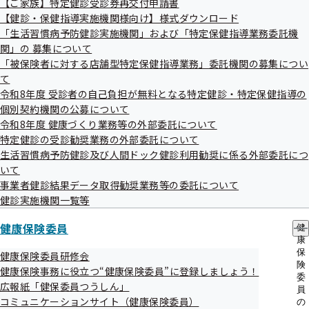
【ご家族】特定健診受診券再交付申請書
出
指
【健診・保健指導実施機関様向け】様式ダウンロード
協会けんぽの生活習慣病予防健診
先
導
一
「生活習慣病予防健診実施機関」および「特定保健指導業務委託機
の
覧
協会けんぽの人間ドック健診
ご
関」の 募集について
の
案
「被保険者に対する店舗型特定保健指導業務」委託機関の募集につい
サ
内
て
ブ
の
メ
令和8年度 受診者の自己負担が無料となる特定健診・特定保健指導の
サ
ニ
ブ
個別契約機関の公募について
ュ
メ
令和8年度 健康づくり業務等の外部委託について
ー
ニ
特定健診の受診勧奨業務の外部委託について
ュ
協会けんぽの生活習慣病予防健診
生活習慣病予防健診及び人間ドック健診利用勧奨に係る外部委託につ
ー
いて
事業者健診結果データ取得勧奨業務等の委託について
協会けんぽにご加入の35歳から74歳までの
被保険者
（ご本
健診実施機関一覧等
人）様向けの健康診断です。
年度（4月～翌3月）に1回限り、約20,000円相当の一般健診
健康保険委員
健
康
を自己負担額最高5,500円で受けられます。
保
健康保険委員研修会
健診後は、
特定保健指導
（無料）を実施しておりますので、
険
健康保険事務に役立つ“健康保険委員”に登録しましょう！
委
対象となった場合はぜひご利用ください。
広報紙「健保委員つうしん」
員
コミュニケーションサイト（健康保険委員）
の