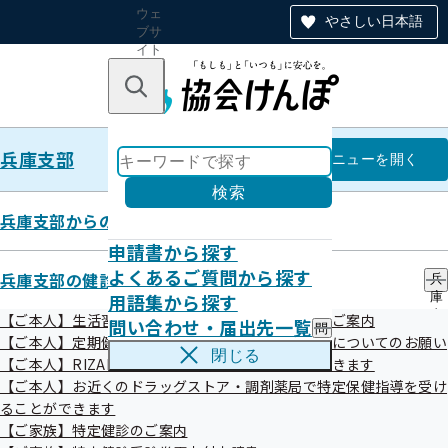
ウェ
やさしい日本語
ブサ
イト
全体
のナ
キーワードで探す
ビ
ゲー
ショ
兵庫支部
ン
兵庫支部
メニュー
を開く
検索
兵庫支部からのお知らせ
申請書から探す
【ご本人】生活習慣病予防健診・
よくあるご質問から探す
兵庫支部の健診・保健指導のご案内
兵
用語集から探す
庫
人間ドック健診のご案内
支
【ご本人】生活習慣病予防健診・人間ドック健診のご案内
問い合わせ・届出先一覧
問
部
【ご本人】定期健康診断（事業者健診）結果の提供についてのお願い
い
の
閉じる
【ご本人】RIZAPで特定保健指導を受けることができます
合
健
わ
【ご本人】お近くのドラッグストア・調剤薬局で特定保健指導を受け
診
せ
・
ることができます
・
目次
保
【ご家族】特定健診のご案内
届
健