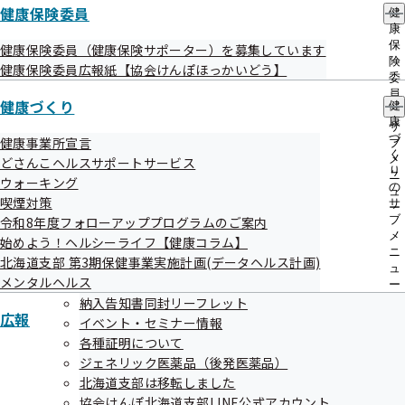
健康保険委員
健
北海道支部は移転しました
康
保
健康保険委員（健康保険サポーター）を募集しています
険
健康保険委員広報紙【協会けんぽほっかいどう】
委
員
健康づくり
健
の
康
サ
協会けんぽ北海道支部LINE公式アカウ
づ
健康事業所宣言
ブ
く
メ
ント
どさんこヘルスサポートサービス
り
ニ
ウォーキング
の
ュ
喫煙対策
サ
ー
ブ
令和8年度フォローアッププログラムのご案内
メ
始めよう！ヘルシーライフ【健康コラム】
ニ
北海道支部 第3期保健事業実施計画(データヘルス計画)
ュ
協会けんぽ北海道支部Ｘについて
メンタルヘルス
ー
納入告知書同封リーフレット
広報
イベント・セミナー情報
各種証明について
ジェネリック医薬品（後発医薬品）
北海道支部は移転しました
協会けんぽ北海道支部公式YouTube
協会けんぽ北海道支部LINE公式アカウント