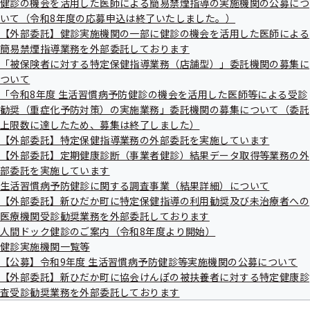
健診の機会を活用した医師による簡易禁煙指導の実施機関の公募につ
出
健
いて（令和8年度の応募申込は終了いたしました。）
先
指
一
【外部委託】健診実施機関の一部に健診の機会を活用した医師による
導
覧
の
簡易禁煙指導業務を外部委託しております
イベント・セミナー情報
の
ご
「被保険者に対する特定保健指導業務（店舗型）」委託機関の募集に
サ
案
ついて
ブ
内
メ
「令和8年度 生活習慣病予防健診の機会を活用した医師等による受診
の
ニ
サ
勧奨（重症化予防対策）の実施業務」委託機関の募集について（委託
ュ
ブ
上限数に達したため、募集は終了しました）
ー
メ
【外部委託】特定保健指導業務の外部委託を実施しています
各種証明について
ニ
【外部委託】定期健康診断（事業者健診）結果データ取得等業務の外
ュ
部委託を実施しています
ー
生活習慣病予防健診に関する調査事業（結果詳細）について
【外部委託】新ひだか町に特定保健指導の利用勧奨及び未治療者への
医療機関受診勧奨業務を外部委託しております
人間ドック健診のご案内（令和8年度より開始）
ジェネリック医薬品（後発医薬品）
健診実施機関一覧等
【公募】令和9年度 生活習慣病予防健診等実施機関の公募について
【外部委託】新ひだか町に協会けんぽの被扶養者に対する特定健康診
査受診勧奨業務を外部委託しております