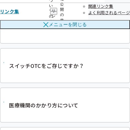
つ
公
関連リンク集
い
開
リンク集
て
リ
よく利用されるページ
の
の
ン
サ
サ
ク
メニューを
閉じる
お薬手帳のことご存じですか？
ブ
ブ
集
メ
メ
の
ニ
ニ
サ
ュ
ュ
ブ
ー
ー
メ
ニ
ュ
ー
スイッチOTCをご存じですか？
医療機関のかかり方について