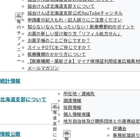
チャンネル
協会けんぽ北海道支部Ｘについて
協会けんぽ北海道支部公式YouTubeチャンネル
広
申請書の記入もれ・記入誤りにご注意ください
報
知らないなんてもったいない！医療費節約のポイント
の
サ
お薬の新しい受け取り方「リフィル処方せん」
申請書の記入もれ・記入誤りにご注意
ブ
お薬手帳のことご存じですか？
ください
メ
スイッチOTCをご存じですか？
ニ
医療機関のかかり方について
ュ
【医療機関・薬局さま】マイナ保険証利用促進広報素
ー
メールマガジン
知らないなんてもったいない！医療費
統計情報
節約のポイント
所在地・連絡先
北海道支部について
調達情報
採用情報
北
海
個人情報保護
道
お薬の新しい受け取り方「リフィル処
地方自治体及び関係団体との連携協定
支
評議会
方せん」
部
情報公開
情
事務処理誤り
に
報