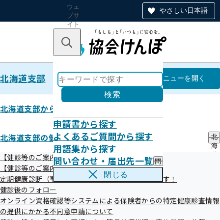
ウェ
やさしい日本語
ブサ
イト
全体
のナ
キーワードで探す
ビ
ゲー
ショ
北海道支部
ン
北海道支部
メニュー
を開く
検索
北海道支部からのお知らせ
申請書から探す
広報
よくあるご質問から探す
北海道支部の健診・保健指導のご案内
北
用語集から探す
海
道
【健診等のご案内】ご本人（被保険者）さま
問い合わせ・届出先一覧
問
支
【健診等のご案内】ご家族（被扶養者）さま
い
部
閉じる
定期健康診断（事業者健診）の結果をご提供願います！
合
の
納入告知書同封リーフレット
わ
健診後のフォロー
健
せ
診
オンライン資格確認等システムによる保険者からの特定健康診査情報
・
・
の提供にかかる不同意申請について
届
保