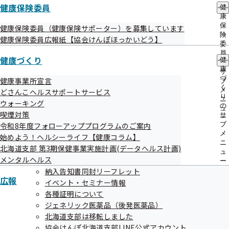
各種申請書
健康保険委員
健
康
保
健康保険委員（健康保険サポーター）を募集しています
【こんなときに】
険
健康保険委員広報紙【協会けんぽほっかいどう】
委
申請書がほしい、ダウンロードしたい
員
健康づくり
健
の
申請書のネットプリント方法を知りたい
康
サ
づ
健康事業所宣言
ブ
く
メ
どさんこヘルスサポートサービス
全国健康保険協会 申請書
り
ニ
ウォーキング
の
ュ
喫煙対策
サ
ー
ブ
令和8年度フォローアッププログラムのご案内
メ
始めよう！ヘルシーライフ【健康コラム】
ニ
北海道支部 第3期保健事業実施計画(データヘルス計画)
ュ
メンタルヘルス
ー
納入告知書同封リーフレット
健康保険委員
広報
イベント・セミナー情報
各種証明について
【こんなときに】
ジェネリック医薬品（後発医薬品）
北海道支部は移転しました
健康保険委員の新規登録や、変更をしたい
協会けんぽ北海道支部LINE公式アカウント