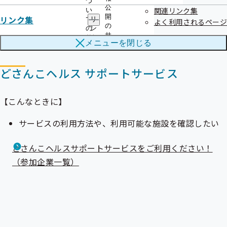
つ
公
関連リンク集
い
開
リンク集
て
リ
よく利用されるページ
の
の
ン
サ
サ
ク
メニューを
閉じる
ブ
ブ
集
メ
メ
の
ニ
ニ
サ
どさんこヘルス サポートサービス
ュ
ュ
ブ
ー
ー
メ
ニ
【こんなときに】
ュ
ー
サービスの利用方法や、利用可能な施設を確認したい
どさんこヘルスサポートサービスをご利用ください！
（参加企業一覧）