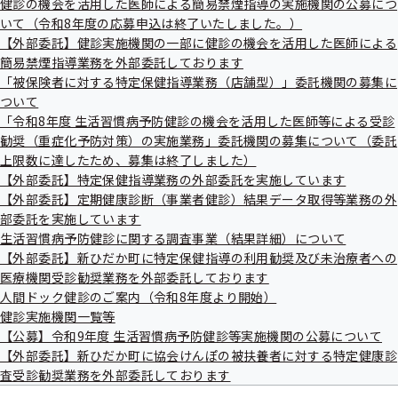
健診の機会を活用した医師による簡易禁煙指導の実施機関の公募につ
出
健
いて（令和8年度の応募申込は終了いたしました。）
先
指
一
【外部委託】健診実施機関の一部に健診の機会を活用した医師による
導
覧
の
簡易禁煙指導業務を外部委託しております
の
ご
「被保険者に対する特定保健指導業務（店舗型）」委託機関の募集に
サ
案
ついて
電子申請
ブ
内
メ
「令和8年度 生活習慣病予防健診の機会を活用した医師等による受診
の
ニ
サ
勧奨（重症化予防対策）の実施業務」委託機関の募集について（委託
ュ
【こんなときに】
ブ
上限数に達したため、募集は終了しました）
ー
メ
【外部委託】特定保健指導業務の外部委託を実施しています
ニ
オンラインで手軽に申請したい
【外部委託】定期健康診断（事業者健診）結果データ取得等業務の外
ュ
電子申請について知りたい
部委託を実施しています
ー
生活習慣病予防健診に関する調査事業（結果詳細）について
【外部委託】新ひだか町に特定保健指導の利用勧奨及び未治療者への
電子申請サービスについて
医療機関受診勧奨業務を外部委託しております
人間ドック健診のご案内（令和8年度より開始）
健診実施機関一覧等
【公募】令和9年度 生活習慣病予防健診等実施機関の公募について
【外部委託】新ひだか町に協会けんぽの被扶養者に対する特定健康診
査受診勧奨業務を外部委託しております