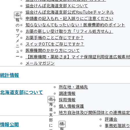
健康保険委員登録済の事業所名称、所在地、電話番号
協会けんぽ北海道支部Ｘについて
協会けんぽ北海道支部公式YouTubeチャンネル
等を変更したい
広
申請書の記入もれ・記入誤りにご注意ください
報
知らないなんてもったいない！医療費節約のポイント
の
健康保険委員（健康保険サポーター）を募集しています
サ
お薬の新しい受け取り方「リフィル処方せん」
ブ
お薬手帳のことご存じですか？
メ
スイッチOTCをご存じですか？
ニ
医療機関のかかり方について
ュ
【医療機関・薬局さま】マイナ保険証利用促進広報素
ー
メールマガジン
健康事業所宣言
統計情報
所在地・連絡先
【こんなときに】
北海道支部について
調達情報
採用情報
北
健康事業所宣言のエントリーをしたい
海
個人情報保護
道
健康事業所宣言について知りたい
地方自治体及び関係団体との連携協定
支
評議会
部
情報公開
情
始めよう！健康事業所宣言！
事務処理誤り
に
報