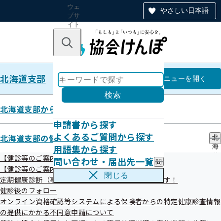
ウェ
やさしい日本語
ブサ
イト
全体
のナ
キーワードで探す
ビ
ゲー
ショ
北海道支部
ン
北海道支部
メニュー
を開く
検索
北海道支部からのお知らせ
申請書から探す
よく利用されるページ
よくあるご質問から探す
北海道支部の健診・保健指導のご案内
北
用語集から探す
海
道
【健診等のご案内】ご本人（被保険者）さま
問い合わせ・届出先一覧
問
支
令和08年01月19日
【健診等のご案内】ご家族（被扶養者）さま
い
部
閉じる
定期健康診断（事業者健診）の結果をご提供願います！
合
の
クリックすると、協会けんぽホームページ内の各ページに移
わ
健診後のフォロー
健
せ
動します
診
オンライン資格確認等システムによる保険者からの特定健康診査情報
・
・
の提供にかかる不同意申請について
届
保