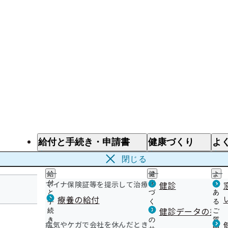
給付と手続き・申請書
健康づくり
よ
給付と手続き
健康づくり
よ
閉じる
給
健
よ
マイナ保険証等を提示して治療を受けるとき
付
康
健診
く
と
づ
あ
療養の給付
手
く
る
群馬支部
健診データの提供
続
り
ご
き
の
質
病気やケガで会社を休んだとき