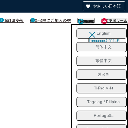
やさしい日本語
都道府県支部
船員保険にご加入の方
Language
閲覧支援ツール
English
Languageを閉じる
简体中文
繁體中文
한국어
Tiếng Việt
Tagalog / Filipino
Português