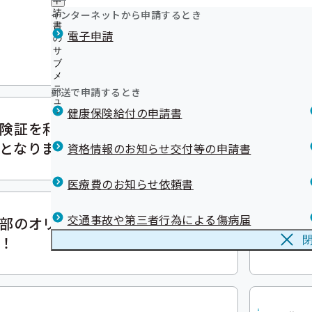
申
「健康保険給付費支給証明願」のダウンロード
ュ
「生き活き健康事業所宣言」事業の普及推進協力につい
つ
公
インターネットから申請するとき
請
広報資料
ー
ジェネリック医薬品をご利用ください!!
い
「生き活き健康事業所宣言」優良事業所の表彰を行いま
開
リンク集
書
リ
「ぐ
電子申請
て
事業所のみなさまへ 群馬県から「移住支援金」のお知ら
の
の
データヘルス計画における特典協賛企業及び団体の募集
度をご存知ですか？
ン
の
特定健診テーマソング♪「特定健診へ行こう！」【群馬
ター
サ
サ
ク
群馬県内医療情報検索システム「ぐんぐんサーチ」のご
サ
ブ
ブ
作成】
集
バックナンバー かもしかくんと一緒にセルフチェック！
ブ
メ
メ
の
事業所記号（漢字・かな）の数字変換について
メ
バックナンバー つるの愛情お弁当レシピ
ニ
ニ
サ
郵送で申請するとき
意外とかかる⁉時間外受診！
ニ
ュ
バックナンバー はにわくんと一緒にぐ～～～～んとスト
ュ
ブ
ュ
損をしない医療費のススメ!!
健康保険給付の申請書
ー
ー
メ
ー
険証を利用すると、限度額
ニ
You
ュ
となります
資格情報のお知らせ交付等の申請書
ー
医療費のお知らせ依頼書
交通事故や第三者行為による傷病届
部のオリジナルラジオドラ
「健
！
ド