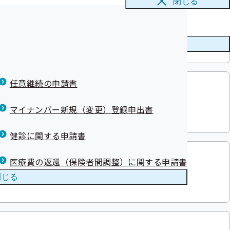
閉じる
て
した
んま外国人総合相談ワンストップセン
せ
について
県保険者協議会
」のご案内
案内
メニューを
閉じる
レッチ！
任意継続の申請書
Tubeに申請書記入方法の動画を公開中！
マイナンバー新規（変更）登録申出書
健診に関する申請書
医療費の返還（保険者間調整）に関する申請書
康保険給付費支給証明願」のダウンロー
閉じる