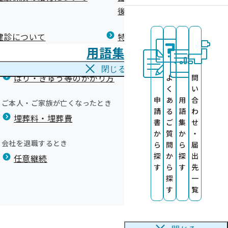
広報）
健康づくりコラム
後の健康保険）について
療養費
閉じる
健診について
特定保健指導について
海外で急な病気にかかり治療を受けたとき
用語集
海外療養費
一覧表
閉じる
はり・きゅう等のかかり方
よ
問
（人間ドック健
く
い
しょう！
申
あ
用
合
ーを開講いたし
ご本人・ご家族が亡くなったとき
機関について
請
る
語
わ
埋葬料・埋葬費
ついて
）
申請は電子申請でお願いします
書
ご
集
せ
か
質
か
・
会社を退職するとき
ら
問
ら
届
探
か
探
出
て
任意継続
す
ら
す
先
内
探
一
事業】
が不要となりま
ルマガジン
す
覧
業」との相互認
ました！