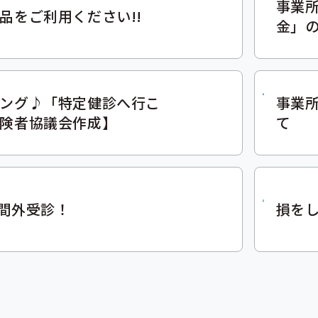
事業
品をご利用ください!!
金」
ング♪「特定健診へ行こ
事業
険者協議会作成】
て
間外受診！
損をし