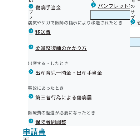
の
サ
問
群馬支部からのお知らせ
パンフレット等（
傷病手当金
サ
ブ
の
ブ
メ
サ
健診パンフレット等
メ
ニ
ブ
病気やケガで医師の指示により移送されたとき
群馬支部の健診・保健指導のご案内
ニ
ュ
群
メ
健診実施機関一覧等
ュ
ー
馬
ニ
移送費
【お知らせ】令和8年度生活習慣病予防健診対象者年齢
ー
支
ュ
健康保険委員とは？
【お知らせ】定期健康診断の結果データの提供について
部
ー
健康保険委員
健
健康保険委員を募集しています！
良くわかる特定保健指導クイズ！
の
柔道整復師のかかり方
康
健康保険委員に関する各種申請書、お問い合わせ先
健
【公募】生活習慣病予防健診等委託機関の募集について
保
「生き活き健康事業所宣言」をして、健康経営を始めま
令和7年度 健康保険委員表彰を行いました
診
診を含む）
険
健康づくり
健
【生き活き健康事業所宣言限定】令和8年度健康セミナ
出産する・したとき
・
年金委員・健康保険委員合同研修会 資料ダウンロード
委
【公募】事業者健診結果データ取得等に関する業務委託
康
ます！
だより（納入告知書同封
保
員
出産育児一時金・出産手当金
づ
【公募】被保険者に対する特定保健指導業務委託機関に
協会けんぽぐんまだより（納入告知書同封リーフレット
各種
健
健康コラム ～ぐんま健康応援隊と一緒に健康な体を～
の
く
広報
広
各種申請は電子申請でお願いします
指
サ
協会けんぽ加入事業所対抗戦結果発表
り
報
導
協会けんぽ群馬支部公式LINEについて
ブ
事故にあったとき
の
「健康経営優良法人2026」認定法人が発表されました
の
の
メ
メールマガジン
サ
全国健康保険協会群馬支部健康づくり推進協議会につい
サ
統計情報
第三者行為による傷病届
ご
ニ
ブ
インセンティブ制度をご存知ですか？
ブ
案
健康情報などのリンク集
ュ
メ
メ
「ぐんま外国人総合相談ワンストップセンター」のご案
内
特定保健指導の優良事業所表彰について【群馬支部独自
ー
所在地・連絡先
ニ
医療費の返還が必要になったとき
ニ
の
【重要】マイナ保険証を利用すると、限度額適用認定証
群馬支部について
部公式LINEについて
メー
群
加入者優待サービスについて
調達情報
ュ
ュ
サ
す
保険者間調整
馬
ー
「生き活き健康事業所宣言」と「まえばしウエルネス企
採用情報
ー
ブ
支
YouTubeに申請書記入方法の動画を公開中！
評議会
申請書
定について
個人情報保護
メ
部
情報公開
情
協会けんぽ群馬支部のオリジナルラジオドラマを制作し
事務処理誤り
ニ
群馬支部 第3期保健事業実施計画（データヘルス計画）
地方自治体及び関係団体との連携協定
に
報