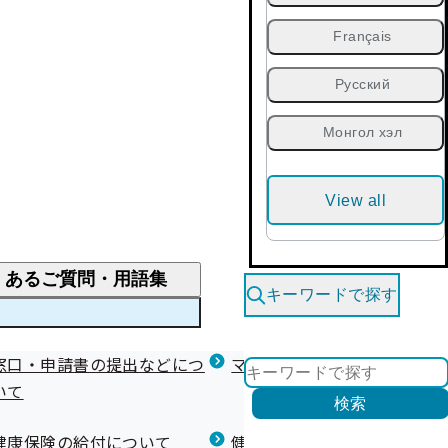
Français
Русский
Монгол хэл
View all
くあるご質問・用語集
キーワードで探す
くあるご質問
窓口・申請書の提出などにつ
医療費が高額になりそう・なったとき
健診を受けた後の健康づくり
マイナ保険証等関連について
いて
限度額適用認定・高額療養費・高額介護合算
検索
について
健康宣言（コラボヘルス）
健康保険の給付について
健康保険任意継続制度（退職
医療費の全額を負担したとき