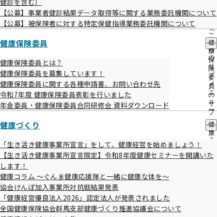
健診を含む）
出
指
【公募】事業者健診結果データ取得等に関する業務委託機関について
先
導
一
【公募】被保険者に対する特定保健指導業務委託機関について
の
覧
ご
の
案
健康保険委員
健
サ
内
康
ブ
の
保
健康保険委員とは？
メ
サ
険
健康保険委員を募集しています！
ニ
ブ
委
ュ
健康保険委員に関する各種申請書、お問い合わせ先
メ
員
ー
ニ
令和7年度 健康保険委員表彰を行いました
の
ュ
サ
年金委員・健康保険委員合同研修会 資料ダウンロード
ー
ブ
メ
健康づくり
健
ニ
康
ュ
づ
「生き活き健康事業所宣言」をして、健康経営を始めましょう！
ー
く
【生き活き健康事業所宣言限定】令和8年度健康セミナーを開講いた
り
します！
の
健康コラム ～ぐんま健康応援隊と一緒に健康な体を～
サ
ブ
協会けんぽ加入事業所対抗戦結果発表
メ
「健康経営優良法人2026」認定法人が発表されました
ニ
全国健康保険協会群馬支部健康づくり推進協議会について
ュ