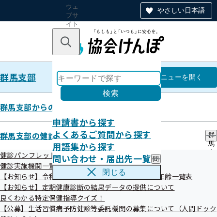
ウェ
やさしい日本語
ブサ
イト
全体
のナ
キーワードで探す
ビ
ゲー
ショ
群馬支部
ン
群馬支部
メニュー
を開く
検索
群馬支部からのお知らせ
申請書から探す
意外とかかる⁉時間外受診！
よくあるご質問から探す
群馬支部の健診・保健指導のご案内
群
用語集から探す
馬
支
健診パンフレット等
問い合わせ・届出先一覧
問
部
健診実施機関一覧等
い
の
閉じる
【お知らせ】令和8年度生活習慣病予防健診対象者年齢一覧表
合
健
わ
【お知らせ】定期健康診断の結果データの提供について
診
せ
・
良くわかる特定保健指導クイズ！
・
保
【公募】生活習慣病予防健診等委託機関の募集について（人間ドック
届
健