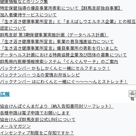
健康情報などのリンク集
ー
特定保健指導の優良事業所表彰について【群馬支部独自事業】
加入者優待サービスについて
「生き活き健康事業所宣言」と「まえばしウエルネス企業」との相互
認定について
群馬支部 第3期保健事業実施計画（データヘルス計画）
「生き活き健康事業所宣言」事業の普及推進協力について
「生き活き健康事業所宣言」優良事業所の表彰を行いました
データヘルス計画における特典協賛企業及び団体の募集について
群馬県内医療情報検索システム「ぐんぐんサーチ」のご案内
バックナンバー かもしかくんと一緒にセルフチェック！
バックナンバー つるの愛情お弁当レシピ
バックナンバー はにわくんと一緒にぐ～～～～んとストレッチ！
広報
広
報
の
協会けんぽぐんまだより（納入告知書同封リーフレット）
サ
各種申請は電子申請でお願いします
ブ
協会けんぽ群馬支部公式LINEについて
メ
メールマガジン
ニ
ュ
インセンティブ制度をご存知ですか？