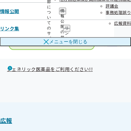
部
評議会
に
情報公開
情
事務処理誤り
つ
報
い
公
広報資料
て
開
リンク集
の
リ
の
サ
ン
サ
ブ
ク
メニューを
閉じる
ブ
メ
集
メ
ニ
の
ニ
ュ
サ
ュ
ー
ブ
ー
メ
ジェネリック医薬品をご利用ください!!
ニ
ュ
ー
広報