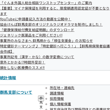
ー
「ぐんま外国人総合相談ワンストップセンター」のご案内
【重要】マイナ保険証を利用すると、限度額適用認定証が不要となり
ます
YouTubeに申請書記入方法の動画を公開中！
協会けんぽ群馬支部のオリジナルラジオドラマを制作しました！
「健康保険給付費支給証明願」のダウンロード
ジェネリック医薬品をご利用ください!!
事業所のみなさまへ 群馬県から「移住支援金」のお知らせ
特定健診テーマソング♪「特定健診へ行こう！」【群馬県保険者協議
会作成】
事業所記号（漢字・かな）の数字変換について
意外とかかる⁉時間外受診！
損をしない医療費のススメ!!
統計情報
所在地・連絡先
群馬支部について
調達情報
採用情報
群
馬
個人情報保護
支
地方自治体及び関係団体との連携協定