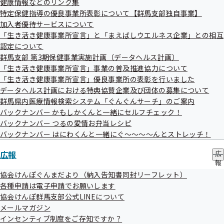
健康情報などのリンク集
ー
特定保健指導の優良事業所表彰について【群馬支部独自事業】
加入者優待サービスについて
各種申請は電子申請でお願いします
「生き活き健康事業所宣言」と「まえばしウエルネス企業」との相互
認定について
群馬支部 第3期保健事業実施計画（データヘルス計画）
協会けんぽ群馬支部公式LINEについて
「生き活き健康事業所宣言」事業の普及推進協力について
「生き活き健康事業所宣言」優良事業所の表彰を行いました
データヘルス計画における特典協賛企業及び団体の募集について
メールマガジン
群馬県内医療情報検索システム「ぐんぐんサーチ」のご案内
バックナンバー かもしかくんと一緒にセルフチェック！
バックナンバー つるの愛情お弁当レシピ
バックナンバー はにわくんと一緒にぐ～～～～んとストレッチ！
インセンティブ制度をご存知ですか？
広報
広
報
「ぐんま外国人総合相談ワンストップセン
の
協会けんぽぐんまだより（納入告知書同封リーフレット）
サ
ター」のご案内
各種申請は電子申請でお願いします
ブ
協会けんぽ群馬支部公式LINEについて
メ
メールマガジン
ニ
ュ
インセンティブ制度をご存知ですか？
【重要】マイナ保険証を利用すると、限度額