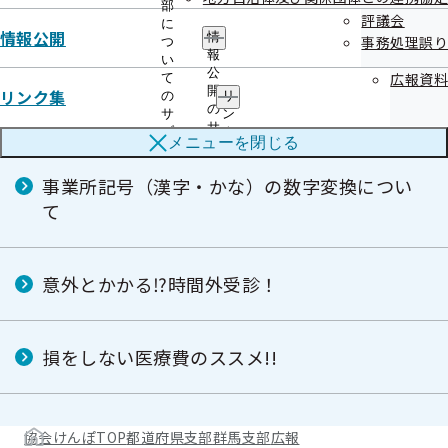
部
金」のお知らせ
評議会
に
情報公開
情
事務処理誤り
つ
報
い
公
広報資料
て
特定健診テーマソング♪「特定健診へ行こ
開
リンク集
の
リ
う！」【群馬県保険者協議会作成】
の
サ
ン
サ
ブ
ク
メニューを
閉じる
ブ
メ
集
メ
ニ
の
事業所記号（漢字・かな）の数字変換につい
ニ
ュ
サ
ュ
ー
ブ
て
ー
メ
ニ
ュ
ー
意外とかかる⁉時間外受診！
損をしない医療費のススメ!!
協会けんぽTOP
都道府県支部
群馬支部
広報