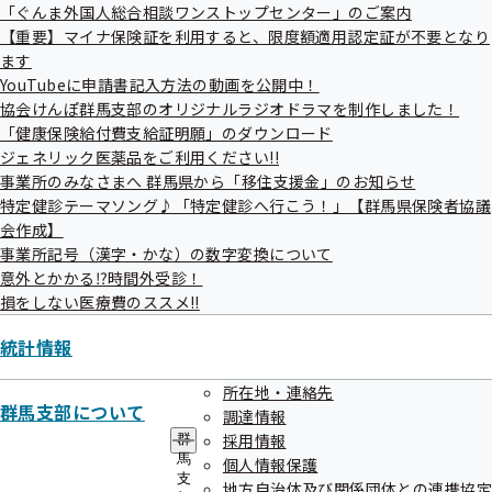
ー
「ぐんま外国人総合相談ワンストップセンター」のご案内
適用認定証が不要となります
【重要】マイナ保険証を利用すると、限度額適用認定証が不要となり
ます
YouTubeに申請書記入方法の動画を公開中！
YouTubeに申請書記入方法の動画を公開中！
協会けんぽ群馬支部のオリジナルラジオドラマを制作しました！
「健康保険給付費支給証明願」のダウンロード
ジェネリック医薬品をご利用ください!!
事業所のみなさまへ 群馬県から「移住支援金」のお知らせ
協会けんぽ群馬支部のオリジナルラジオドラ
特定健診テーマソング♪「特定健診へ行こう！」【群馬県保険者協議
マを制作しました！
会作成】
事業所記号（漢字・かな）の数字変換について
意外とかかる⁉時間外受診！
「健康保険給付費支給証明願」のダウンロー
損をしない医療費のススメ!!
ド
統計情報
所在地・連絡先
ジェネリック医薬品をご利用ください!!
群馬支部について
調達情報
採用情報
群
馬
個人情報保護
事業所のみなさまへ 群馬県から「移住支援
支
地方自治体及び関係団体との連携協定