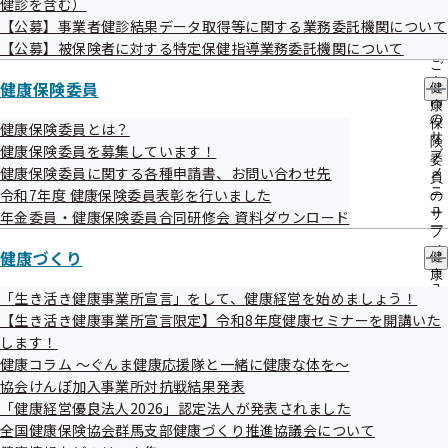
健診を含む）
出
指
県内の多くの企業のみなさまからの求人を募集しておりま
【公募】事業者健診結果データ取得等に関する業務委託機関について
先
導
一
【公募】被保険者に対する特定保健指導業務委託機関について
の
す。
覧
ご
の
案
健康保険委員
健
サ
【法人・個人事業主の皆様へ】マッチングサイトを活用
内
康
ブ
の
保
した人材確保をしませんか！【随時募集】｜群馬県ホー
健康保険委員とは？
メ
サ
険
健康保険委員を募集しています！
ニ
ムページ
ブ
委
ュ
健康保険委員に関する各種申請書、お問い合わせ先
メ
員
ー
ニ
令和7年度 健康保険委員表彰を行いました
の
ュ
サ
年金委員・健康保険委員合同研修会 資料ダウンロード
ー
ブ
メ
健康づくり
健
ニ
康
ュ
づ
「生き活き健康事業所宣言」をして、健康経営を始めましょう！
ー
く
【生き活き健康事業所宣言限定】令和8年度健康セミナーを開講いた
広報
り
します！
の
健康コラム ～ぐんま健康応援隊と一緒に健康な体を～
サ
ブ
協会けんぽ加入事業所対抗戦結果発表
協会けんぽぐんまだより（納入告知書同封
メ
「健康経営優良法人2026」認定法人が発表されました
ニ
リーフレット）
全国健康保険協会群馬支部健康づくり推進協議会について
ュ