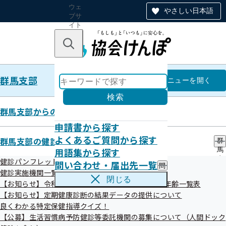
ウェ
やさしい日本語
ブサ
イト
全体
のナ
キーワードで探す
ビ
ゲー
ショ
群馬支部
ン
群馬支部
メニュー
を開く
検索
群馬支部からのお知らせ
申請書から探す
事業所のみなさまへ 群馬県から
よくあるご質問から探す
群馬支部の健診・保健指導のご案内
群
用語集から探す
馬
「移住支援金」のお知らせ
支
健診パンフレット等
問い合わせ・届出先一覧
問
部
健診実施機関一覧等
い
の
閉じる
【お知らせ】令和8年度生活習慣病予防健診対象者年齢一覧表
合
健
令和01年07月04日
わ
【お知らせ】定期健康診断の結果データの提供について
診
せ
・
良くわかる特定保健指導クイズ！
群馬県では東京23区から移住し、対象となる法人に就業した
・
保
【公募】生活習慣病予防健診等委託機関の募集について（人間ドック
届
健
方に移住支援金を支給いたします。