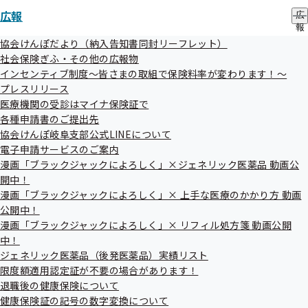
広報
広
報
の
協会けんぽだより（納入告知書同封リーフレット）
サ
社会保険ぎふ・その他の広報物
ブ
インセンティブ制度～皆さまの取組で保険料率が変わります！～
メ
プレスリリース
ニ
2024年度支部別スコアリングレポート
ュ
医療機関の受診はマイナ保険証で
ー
各種申請書のご提出先
（岐阜支部版）の主な内容
協会けんぽ岐阜支部公式LINEについて
電子申請サービスのご案内
健診受診率・特定保健指導実施率の概要
漫画「ブラックジャックによろしく」×ジェネリック医薬品 動画公
開中！
生活習慣病リスク保有者の割合
漫画「ブラックジャックによろしく」× 上手な医療のかかり方 動画
生活習慣要改善者の割合
公開中！
医療費の状況
漫画「ブラックジャックによろしく」× リフィル処方箋 動画公開
生活習慣に関する参考データ
中！
ジェネリック医薬品（後発医薬品）実績リスト
各指標の算出方法
限度額適用認定証が不要の場合があります！
退職後の健康保険について
健康保険証の記号の数字変換について