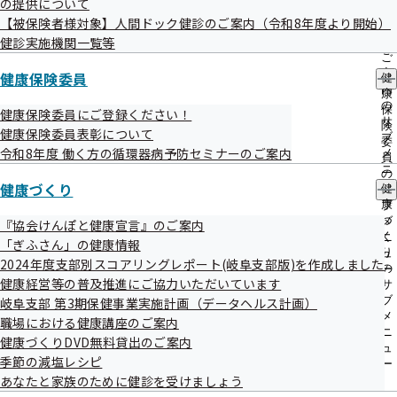
の提供について
協会けんぽでは、
生活習慣病予防健診
結果や事業者健診結果
出
指
【被保険者様対象】人間ドック健診のご案内（令和8年度より開始）
先
導
（取得分）等の協会けんぽが保有しているデータをもとに
一
健診実施機関一覧等
の
「2024年度支部別スコアリングレポート（岐阜支部版）」
覧
ご
の
案
健康保険委員
を作成しました。
健
サ
内
康
ブ
の
保
健康保険委員にご登録ください！
メ
サ
険
健康保険委員表彰について
ニ
ブ
委
ュ
令和8年度 働く方の循環器病予防セミナーのご案内
メ
員
ー
ニ
の
ュ
健康づくり
健
サ
ー
康
ブ
支部別スコアリングレポートとは
づ
メ
『協会けんぽと健康宣言』のご案内
く
ニ
「ぎふさん」の健康情報
り
ュ
2024年度支部別スコアリングレポート(岐阜支部版)を作成しました
岐阜支部及び各都道府県支部の健診受診率、健康サポート
の
ー
健康経営等の普及推進にご協力いただいています
サ
（
特定保健指導
）実施率に加え、男女別の健診結果や問診結
ブ
岐阜支部 第3期保健事業実施計画（データヘルス計画）
果の年齢調整平均値や医療費の状況をレーダーチャートやグ
メ
職場における健康講座のご案内
ニ
健康づくりDVD無料貸出のご案内
ラフにより見える化した資料です。
ュ
季節の減塩レシピ
岐阜支部の直近4年間の経年変化について全国比と全国順位
ー
あなたと家族のために健診を受けましょう
をご確認いただける内容となっています。