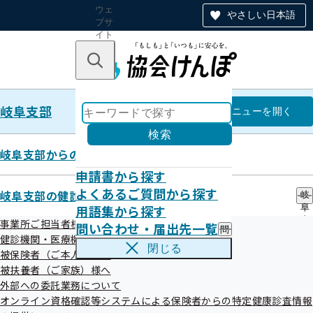
ウェ
やさしい日本語
ブサ
イト
全体
のナ
キーワードで探す
ビ
ゲー
ショ
岐阜支部
ン
岐阜支部
メニュー
を開く
検索
岐阜支部からのお知らせ
申請書から探す
2024年度支部別スコアリングレ
よくあるご質問から探す
岐阜支部の健診・保健指導のご案内
岐
用語集から探す
阜
ポート（岐阜支部版）を作成しま
支
事業所ご担当者様へ
問い合わせ・届出先一覧
問
部
した
健診機関・医療機関の皆さまへ
い
の
閉じる
被保険者（ご本人）様へ
合
健
わ
被扶養者（ご家族）様へ
診
せ
・
外部への委託業務について
令和07年09月26日
・
保
オンライン資格確認等システムによる保険者からの特定健康診査情報
届
健