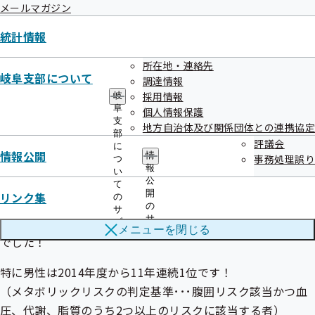
メールマガジン
統計情報
ポイント
所在地・連絡先
岐阜支部について
調達情報
採用情報
岐
阜
個人情報保護
支
①岐阜支部加入者のメタボリックリスク保有者
地方自治体及び関係団体との連携協定
部
の割合が低い。
評議会
に
情報公開
情
事務処理誤り
つ
報
い
公
全国47支部で
て
開
リンク集
の
男性 1位
の
サ
サ
女性 2位
ブ
メニューを
閉じる
ブ
メ
でした！
メ
ニ
ニ
ュ
特に男性は2014年度から11年連続1位です！
ュ
ー
ー
（メタボリックリスクの判定基準･･･腹囲リスク該当かつ血
圧、代謝、脂質のうち2つ以上のリスクに該当する者）