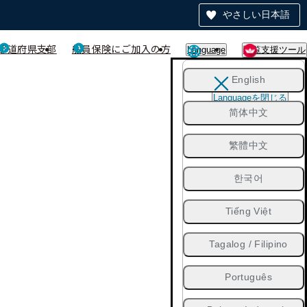
やさしい日本語
都道府県支部
船員保険にご加入の方
Language
閲覧支援ツール
English
Languageを閉じる
简体中文
繁體中文
한국어
Tiếng Việt
Tagalog / Filipino
Português