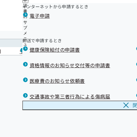
申
漫画「ブラックジャックによろしく」× 上手な医療のか
ュ
つ
公
インターネットから申請するとき
請
ー
開中！
い
開
リンク集
書
電子申請
て
漫画「ブラックジャックによろしく」× リフィル処方箋
の
の
の
ジェネリック医薬品（後発医薬品）実績リスト
サ
サ
サ
ブ
ブ
限度額適用認定証が不要の場合があります！
ブ
メ
メ
退職後の健康保険について
メ
ニ
ニ
郵送で申請するとき
健康保険証の記号の数字変換について
ニ
ュ
ュ
ュ
メールマガジン
健康保険給付の申請書
ー
日
令和8年度 未治療者への受診勧奨に係るポスター
ー
ー
資格情報のお知らせ交付等の申請書
医療費のお知らせ依頼書
現在公告中の調達情報
交通事故や第三者行為による傷病届