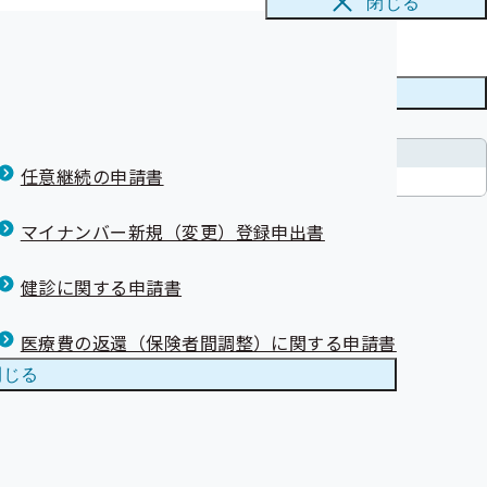
閉じる
かり方 動画公
 動画公開中！
メニューを
閉じる
調達件名
任意継続の申請書
等の作成・印刷業務委託
マイナンバー新規（変更）登録申出書
健診に関する申請書
はありません
医療費の返還（保険者間調整）に関する申請書
閉じる