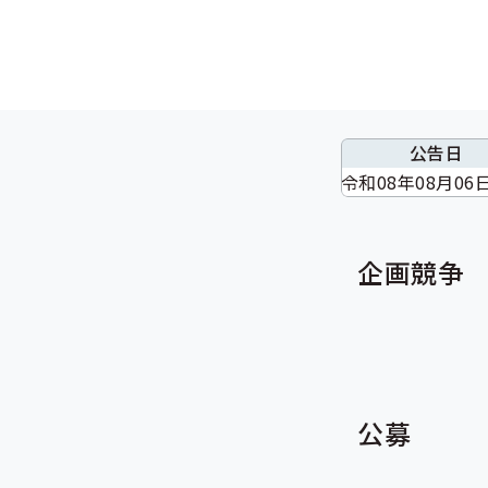
見積競争
公告日
令和08年08月06
企画競争
公募