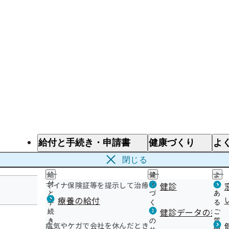
給付と手続き・申請書
健康づくり
よ
給付と手続き
健康づくり
よ
閉じる
給
健
よ
マイナ保険証等を提示して治療を受けるとき
付
康
健診
く
と
づ
あ
療養の給付
手
く
る
岐阜支部
健診データの提供
続
り
ご
き
の
質
病気やケガで会社を休んだとき