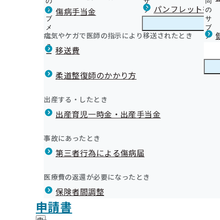
の
サ
問
岐阜支部からのお知らせ
パンフレット等（
傷病手当金
サ
ブ
の
ブ
メ
サ
事業所ご担当者様へ
メ
ニ
ブ
病気やケガで医師の指示により移送されたとき
岐阜支部の健診・保健指導のご案内
ニ
ュ
岐
メ
健診機関・医療機関の皆さまへ
報
ュ
ー
阜
ニ
移送費
被保険者（ご本人）様へ
ー
支
ュ
健康保険委員にご登録ください！
被扶養者（ご家族）様へ
部
ー
健康保険委員
健
健康保険委員表彰について
外部への委託業務について
の
柔道整復師のかかり方
康
令和8年度 働く方の循環器病予防セミナーのご案内
健
オンライン資格確認等システムによる保険者からの特定
保
『協会けんぽと健康宣言』のご案内
診
提供について
険
健康づくり
健
「ぎふさん」の健康情報
出産する・したとき
・
委
【被保険者様対象】人間ドック健診のご案内（令和8年
康
2024年度支部別スコアリングレポート(岐阜支部版)を
保
員
出産育児一時金・出産手当金
づ
健診実施機関一覧等
協会けんぽだより（納入告知書同封リーフレット）
健
健康経営等の普及推進にご協力いただいています
の
く
広報
広
社会保険ぎふ・その他の広報物
指
サ
岐阜支部 第3期保健事業実施計画（データヘルス計画）
り
報
導
インセンティブ制度～皆さまの取組で保険料率が変わり
ブ
事故にあったとき
の
職場における健康講座のご案内
の
の
メ
プレスリリース
サ
健康づくりDVD無料貸出のご案内
サ
統計情報
第三者行為による傷病届
ご
ニ
ブ
医療機関の受診はマイナ保険証で
ブ
案
季節の減塩レシピ
ュ
メ
メ
各種申請書のご提出先
内
あなたと家族のために健診を受けましょう
ー
所在地・連絡先
ニ
医療費の返還が必要になったとき
ニ
の
協会けんぽ岐阜支部公式LINEについて
岐阜支部について
岐
入札
調達情報
ュ
ュ
サ
電子申請サービスのご案内
保険者間調整
阜
ー
採用情報
ー
ブ
支
漫画「ブラックジャックによろしく」×ジェネリック医薬
評議会
申請書
個人情報保護
メ
部
情報公開
情
中！
事務処理誤り
現在公告中の調達情報
ニ
地方自治体及び関係団体との連携協定
に
報