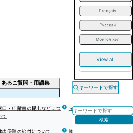
Français
Русский
Монгол хэл
View all
くあるご質問・用語集
キーワードで探す
くあるご質問
窓口・申請書の提出などにつ
医療費が高額になりそう・なったとき
健診を受けた後の健康づくり
マイナ保険証等関連について
いて
限度額適用認定・高額療養費・高額介護合算
検索
について
健康宣言（コラボヘルス）
健康保険の給付について
健康保険任意継続制度（退職
医療費の全額を負担したとき