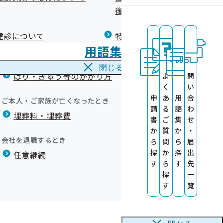
広報）
健康づくりコラム
後の健康保険）について
療養費
閉じる
健診について
特定保健指導について
海外で急な病気にかかり治療を受けたとき
用語集
海外療養費
閉じる
はり・きゅう等のかかり方
よ
問
健康診査情報の
く
い
申
あ
用
合
ご本人・ご家族が亡くなったとき
度より開始）
請
る
語
わ
作成しました
埋葬料・埋葬費
書
ご
集
せ
か
質
か
・
ます！～
会社を退職するとき
ら
問
ら
届
探
か
探
出
任意継続
す
ら
す
先
探
一
す
覧
品 動画公開
はありません