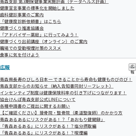
青森支部 第3期保健事業実施計画（データヘルス計画）
4月～6月）
ニ
健康宣言事業の標準化を開始しました
ュ
歯科健診事業のご案内
ー
「健康度診断依頼書」はこちら
健康づくり推進協議会
「アドバイザー薬局」に行ってみよう！
健康づくり出前講座（オンライン）のご案内
職場での受動喫煙対策のススメ
過去のお知らせ一覧
食事に気を付けよう
広報
広
令和08年08月
報
の
青森県長寿のびしろ日本一 できることから寿命も健康ものびのび！
令和08年07月
サ
青森支部からのお知らせ（納入告知書同封リーフレット）
ブ
インセンティブ制度は健康保険料率の引き下げにつながります！
令和08年06月
メ
協会けんぽ青森支部公式LINEについて
ニ
令和08年05月
ュ
各種申請書のご提出に関するお願い
ー
【ご確認ください】接骨院・整骨院（柔道整復師）のかかり方
令和08年04月
青森あるあるにリスクがある！？「あおもり健聞録」
「青森あるある」にリスクがある！？塩分摂取編
令和08年02月
「青森あるある」にリスクがある！？喫煙編