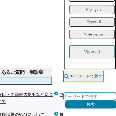
Français
Русский
Монгол хэл
View all
くあるご質問・用語集
キーワードで探す
くあるご質問
窓口・申請書の提出などにつ
医療費が高額になりそう・なったとき
健診を受けた後の健康づくり
マイナ保険証等関連について
いて
限度額適用認定・高額療養費・高額介護合算
検索
について
健康宣言（コラボヘルス）
健康保険の給付について
健康保険任意継続制度（退職
医療費の全額を負担したとき