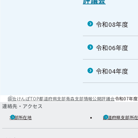
令和08年度
令和06年度
令和04年度
協会けんぽTOP
都道府県支部
青森支部
情報公開
評議会
令和07年度
連絡先・アクセス
本部所在地
都道府県支部所