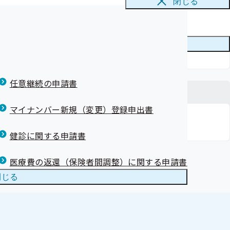
閉じる
施しました
メニューを
閉じる
実績リストをご
任意継続の申請書
？
マイナンバー新規（変更）登録申出書
夫
の？
健診に関する申請書
るの？
医療費の返還（保険者間調整）に関する申請書
めください
閉じる