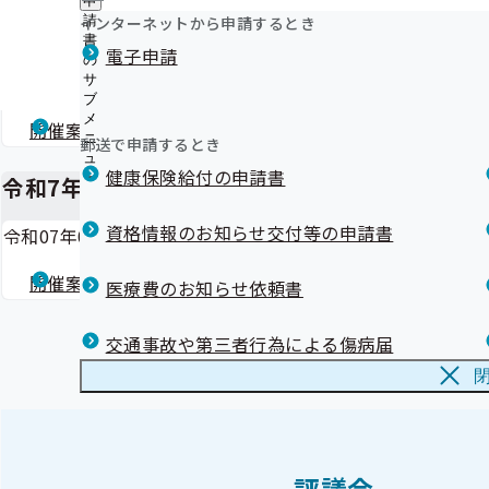
申
「青森あるある」にリスクがある！？運動不足編
ュ
食事に気を付けよう
つ
公
インターネットから申請するとき
請
ー
令和7年度 第2回 青森支部評議会
「青森あるある」にリスクがある！？受診編
い
開
リンク集
書
電子申請
て
「協会けんぽ任意継続セット」をご利用ください
の
の
の
「医療・医療保険制度等に関するアンケート調査」を実
サ
令和07年10月24日開催
サ
サ
ブ
ブ
医療機関・薬局関係者の皆さまへ、ジェネリック医薬品
ブ
メ
メ
活用ください
開催案内
資料
議事録
メ
ニ
ニ
郵送で申請するとき
漫画で学ぼう！！ジェネリック医薬品
ニ
ュ
ュ
ュ
【ジェネリック医薬品】第1話 ジェネリック医薬品とは
健康保険給付の申請書
ー
ー
令和7年度 第1回 青森支部評議会
ー
【ジェネリック医薬品】第2話 どうして低価格なの？
【ジェネリック医薬品】第3話 効き目や安全性は大丈夫
資格情報のお知らせ交付等の申請書
令和07年07月23日開催
【ジェネリック医薬品】第4話 ジェネリック医薬品の工
【ジェネリック医薬品】第5話 どれくらい使われている
開催案内
資料
議事録
医療費のお知らせ依頼書
【ジェネリック医薬品】第6話 どうやって変更するの？
【ジェネリック医薬品】第7話 健康保険料率にも影響す
交通事故や第三者行為による傷病届
【事業所様へ】被扶養者（ご家族）様へ健診受診をお勧
メールマガジン
評議会