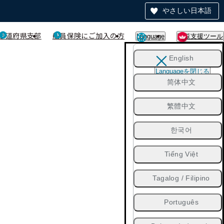
やさしい日本語
都道府県支部
船員保険にご加入の方
Language
閲覧支援ツール
English
Languageを閉じる
简体中文
繁體中文
한국어
Tiếng Việt
Tagalog / Filipino
Português