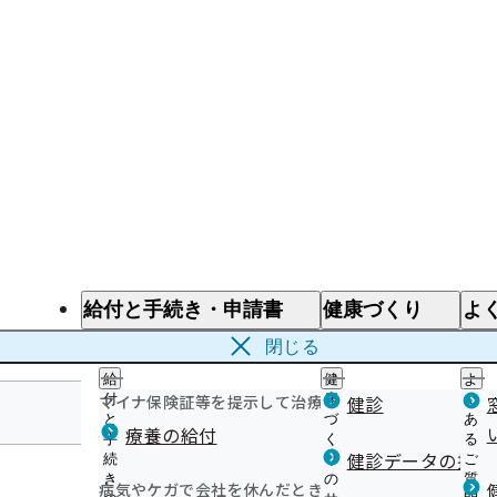
給付と手続き・申請書
健康づくり
よ
給付と手続き
健康づくり
よ
閉じる
給
健
よ
マイナ保険証等を提示して治療を受けるとき
付
康
健診
く
と
づ
あ
療養の給付
手
く
る
青森支部
健診データの提供
続
り
ご
き
の
質
病気やケガで会社を休んだとき