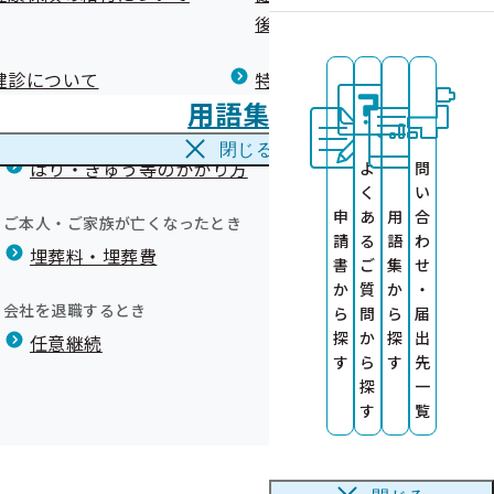
広報）
健康づくりコラム
後の健康保険）について
療養費
閉じる
健診について
特定保健指導について
海外で急な病気にかかり治療を受けたとき
用語集
海外療養費
について
閉じる
業務の外部委託
はり・きゅう等のかかり方
よ
問
く
い
託を実施してい
申
あ
用
合
例集
ご本人・ご家族が亡くなったとき
請
る
語
わ
企業を募集しま
埋葬料・埋葬費
のびのび！
書
ご
集
せ
）
か
質
か
・
ります！
会社を退職するとき
ら
問
ら
届
探
か
探
出
任意継続
す
ら
す
先
かり方
探
一
す
覧