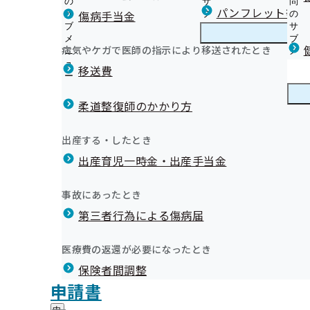
の
サ
問
青森支部からのお知らせ
パンフレット等（
傷病手当金
サ
ブ
の
ブ
メ
サ
生活習慣病予防健診（ご本人様対象）のご案内について
メ
ニ
ブ
病気やケガで医師の指示により移送されたとき
青森支部の健診・保健指導のご案内
ニ
ュ
青
メ
特定健康診査（ご家族様対象）のご案内について
令和07年度
ュ
ー
森
ニ
移送費
令和8年度 青森県内の市町村 住民(集団)健診の実施予定
ー
支
ュ
健康保険委員を募集しています
特定保健指導業務の外部委託を実施しています
部
ー
健康保険委員
健
令和４年度 健康保険委員表彰式を開催しました
事業者健診（定期健康診断）結果データの提供にかかる
の
柔道整復師のかかり方
康
令和５年度 健康保険委員表彰式を開催しました
健
を実施しています
保
あなたの職場でも「健康宣言」してみませんか？
令和６年度 健康保険委員功労者表彰式を開催しました
診
手紙・電話による健康づくりの取り組みについて外部委
険
健康づくり
健
令和7年度 第4回 青森支部評議会
協会けんぽ北海道・東北ブロック 職場の健康づくり好事
出産する・したとき
・
令和７年度 健康保険委員功労者表彰式を開催しました
委
ます
康
短命県返上ヘルスサポートサービスにご参加いただける
保
員
健康保険委員に関する届書ダウンロード
出産育児一時金・出産手当金
づ
定期健康診断の結果をご提供願います
青森県長寿のびしろ日本一 できることから寿命も健康も
健
す
令和08年01月15日開催
の
く
広報
広
健診実施機関一覧等
青森支部からのお知らせ（納入告知書同封リーフレット
指
サ
短命県返上ヘルスサポートサービスを実施しています！
り
報
導
インセンティブ制度は健康保険料率の引き下げにつなが
ブ
事故にあったとき
の
開催案内
青森支部 第3期保健事業実施計画（データヘルス計画）
資料
議事録
の
の
メ
協会けんぽ青森支部公式LINEについて
サ
健康宣言事業の標準化を開始しました
サ
統計情報
第三者行為による傷病届
ご
ニ
ブ
各種申請書のご提出に関するお願い
ブ
案
歯科健診事業のご案内
ュ
令和7年度 第3回 青森支部評議会
メ
メ
【ご確認ください】接骨院・整骨院（柔道整復師）のか
内
「健康度診断依頼書」はこちら
ー
所在地・連絡先
ニ
医療費の返還が必要になったとき
ニ
の
青森あるあるにリスクがある！？「あおもり健聞録」
青森支部について
青
健康づくり推進協議会
調達情報
ュ
ュ
令和07年12月18日開催
サ
「青森あるある」にリスクがある！？塩分摂取編
保険者間調整
森
ー
「アドバイザー薬局」に行ってみよう！
採用情報
ー
ブ
支
「青森あるある」にリスクがある！？喫煙編
評議会
申請書
健康づくり出前講座（オンライン）のご案内
個人情報保護
メ
開催案内
資料
議事録
部
情報公開
情
「青森あるある」にリスクがある！？飲酒編
事務処理誤り
ニ
職場での受動喫煙対策のススメ
地方自治体及び関係団体との連携協定
に
報