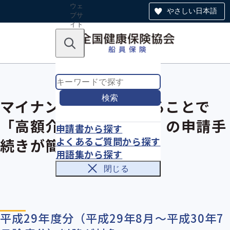
ウェ
やさしい日本語
ブサ
イト
全体
のナ
キーワードで探す
ビ
ゲー
ショ
ン
検索
マイナンバーを利用することで
「高額介護合算療養費」の申請手
申請書から探す
よくあるご質問から探す
続きが簡素化できます
用語集から探す
閉じる
平成29年度分（平成29年8月～平成30年7