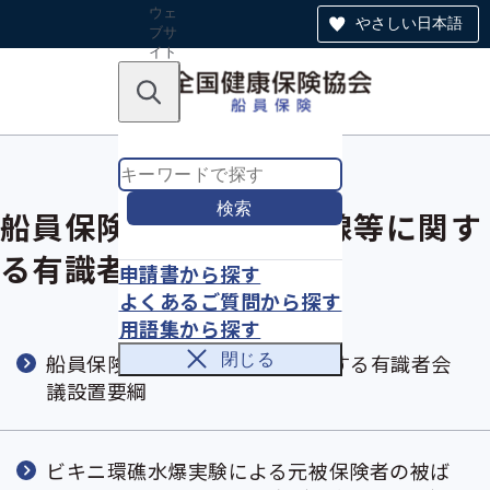
ウェ
やさしい日本語
ブサ
イト
全体
のナ
キーワードで探す
ビ
ゲー
ショ
ン
検索
船員保険における放射線等に関す
る有識者会議
申請書から探す
よくあるご質問から探す
用語集から探す
船員保険における放射線等に関する有識者会
閉じる
議設置要綱
ビキニ環礁水爆実験による元被保険者の被ば