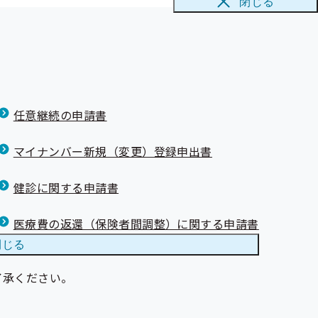
閉じる
（令和7）年9月試算）について（試算結果）
任意継続の申請書
マイナンバー新規（変更）登録申出書
健診に関する申請書
医療費の返還（保険者間調整）に関する申請書
閉じる
了承ください。