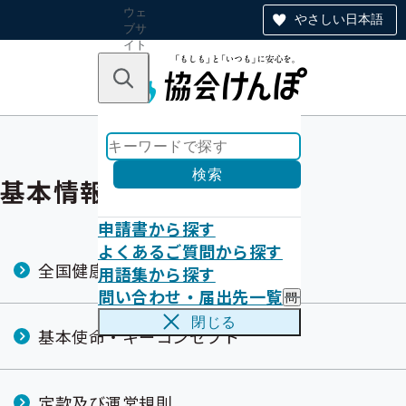
ウェ
やさしい日本語
ブサ
イト
全体
のナ
キーワードで探す
ビ
ゲー
ショ
ン
検索
基本情報
申請書から探す
よくあるご質問から探す
全国健康保険協会の概要
用語集から探す
問い合わせ・届出先一覧
問
い
閉じる
合
基本使命・キーコンセプト
わ
せ
・
届
定款及び運営規則