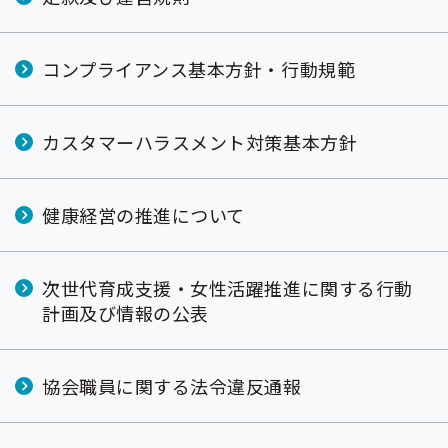
出
先
一
覧
コンプライアンス基本方針・行動規範
の
サ
ブ
メ
カスタマーハラスメント対策基本方針
ニ
ュ
ー
健康経営の推進について
次世代育成支援・女性活躍推進に関する行動
計画及び情報の公表
協会職員に関する法令違反通報