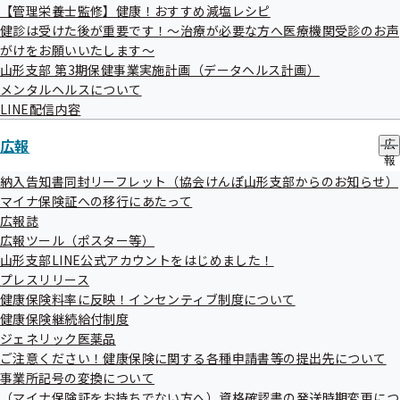
【管理栄養士監修】健康！おすすめ減塩レシピ
健診は受けた後が重要です！～治療が必要な方へ医療機関受診のお声
がけをお願いいたします～
令和8年3月19日
山形支部 第3期保健事業実施計画（データヘルス計画）
メンタルヘルスについて
LINE配信内容
協会けんぽで電子申請が始まりました
広報
広
報
の
納入告知書同封リーフレット（協会けんぽ山形支部からのお知らせ）
サ
マイナ保険証への移行にあたって
ブ
広報誌
メ
広報ツール（ポスター等）
ニ
令和8年1月27日
ュ
山形支部LINE公式アカウントをはじめました！
ー
プレスリリース
健康保険料率に反映！インセンティブ制度について
長期収載品の選定療養によりジェネリック医薬品使用割
健康保険継続給付制度
ジェネリック医薬品
合が大きく拡大
ご注意ください！健康保険に関する各種申請書等の提出先について
事業所記号の変換について
（マイナ保険証をお持ちでない方へ）資格確認書の発送時期変更につ