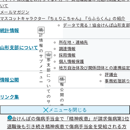
いて
メールマガジン
マスコットキャラクター『ちぇりこちゃん』『らふらくん』の紹介
データで見る！協会けんぽ山形支部
令和7年11月18日
統計情報
統
計
情
所在地・連絡先
こどもの健康教室の開催について～令和7年度から協会け
報
山形支部について
調達情報
の
んぽで全国的に始動～
採用情報
山
サ
形
個人情報保護
ブ
支
メ
地方自治体及び関係団体との連携協定
部
ニ
評議会
に
ュ
情報公開
情
事務処理誤り
つ
ー
報
い
公
て
開
リンク集
の
令和7年11月6日
の
サ
サ
ブ
メニューを
閉じる
ブ
メ
メ
協会けんぽの傷病手当金で「精神疾患」が請求傷病第1位
ニ
ニ
ュ
退職後も引き続き精神疾患で傷病手当金を受給される方
ュ
ー