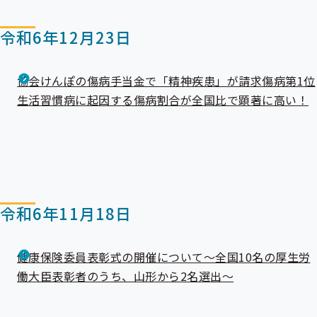
令和6年12月23日
協会けんぽの傷病手当金で「精神疾患」が請求傷病第1位
生活習慣病に起因する傷病割合が全国比で顕著に高い！
令和6年11月18日
健康保険委員表彰式の開催について～全国10名の厚生労
働大臣表彰者のうち、山形から2名選出～