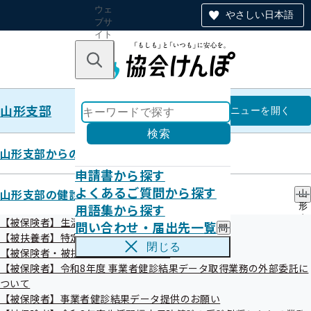
ウェ
やさしい日本語
ブサ
イト
全体
のナ
キーワードで探す
ビ
ゲー
ショ
山形支部
ン
山形支部
メニュー
を開く
検索
山形支部からのお知らせ
申請書から探す
プレスリリース
よくあるご質問から探す
山形支部の健診・保健指導のご案内
山
用語集から探す
形
支
【被保険者】生活習慣病予防健診等のご案内
問い合わせ・届出先一覧
問
部
令和08年08月6日
【被扶養者】特定健康診査
い
の
閉じる
【被保険者・被扶養者】特定保健指導
合
健
わ
【被保険者】令和8年度 事業者健診結果データ取得業務の外部委託に
診
せ
・
ついて
・
保
【被保険者】事業者健診結果データ提供のお願い
届
健