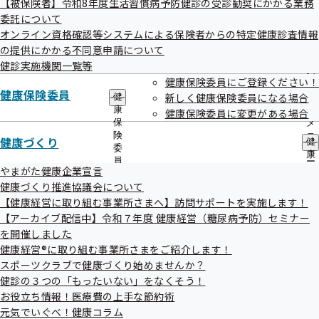
【被保険者】令和8年度生活習慣病予防健診の受診勧奨にかかる業務
出
指
委託について
先
導
一
令和8年8月6日
オンライン資格確認等システムによる保険者からの特定健康診査情報
の
覧
ご
の提供にかかる不同意申請について
の
案
健診実施機関一覧等
サ
内
山形支部の健診受診率、令和７年度も全国第１位を獲
健康保険委員にご登録ください！
ブ
の
健康保険委員
メ
新しく健康保険委員になる場合
得！
健
サ
ニ
康
ブ
健康保険委員に変更がある場合
ュ
保
メ
ー
険
ニ
健康づくり
健
委
ュ
康
員
ー
づ
やまがた健康企業宣言
の
く
健康づくり推進協議会について
サ
り
ブ
【健康経営に取り組む事業所さまへ】訪問サポートを実施します！
の
令和8年5月14日
メ
【アーカイブ配信中】令和７年度 健康経営（糖尿病予防）セミナー
サ
ニ
ブ
を開催しました
ュ
メ
健康経営®に取り組む事業所さまをご紹介します！
ー
健康経営への取り組みが、従業員の定着につながる！
ニ
スポーツクラブで健康づくり始めませんか？
ュ
健診の３つの「もったいない」をなくそう！
ー
お役立ち情報！医療費の上手な節約術
元気でいぐべ！健康コラム