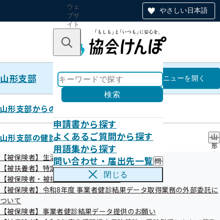
ウェ
やさしい日本語
ブサ
イト
全体
のナ
キーワードで探す
ビ
ゲー
ショ
山形支部
ン
山形支部
メニュー
を開く
検索
山形支部からのお知らせ
申請書から探す
お役立ち情報！医療費の上手な節
よくあるご質問から探す
山形支部の健診・保健指導のご案内
山
用語集から探す
形
約術
支
【被保険者】生活習慣病予防健診等のご案内
問い合わせ・届出先一覧
問
部
【被扶養者】特定健康診査
い
の
閉じる
【被保険者・被扶養者】特定保健指導
合
健
令和03年06月21日
わ
【被保険者】令和8年度 事業者健診結果データ取得業務の外部委託に
診
せ
・
ついて
医療機関に支払う医療費も、生活費と同様にちょっとした心
・
保
【被保険者】事業者健診結果データ提供のお願い
届
健
がけで節約することができます。