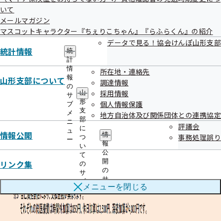
いて
メールマガジン
マスコットキャラクター『ちぇりこちゃん』『らふらくん』の紹介
データで見る！協会けんぽ山形支部
統計情報
統
計
情
所在地・連絡先
報
山形支部について
調達情報
の
採用情報
山
サ
形
個人情報保護
ブ
支
メ
地方自治体及び関係団体との連携協定
部
ニ
評議会
に
ュ
情報公開
情
事務処理誤り
つ
ー
報
い
公
て
開
リンク集
の
の
サ
サ
ブ
メニューを
閉じる
ブ
メ
メ
ニ
ニ
ュ
ュ
ー