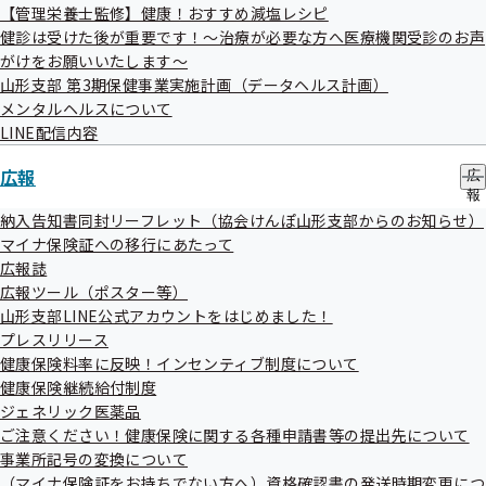
【管理栄養士監修】健康！おすすめ減塩レシピ
健診は受けた後が重要です！～治療が必要な方へ医療機関受診のお声
がけをお願いいたします～
山形支部 第3期保健事業実施計画（データヘルス計画）
メンタルヘルスについて
LINE配信内容
広報
広
報
の
納入告知書同封リーフレット（協会けんぽ山形支部からのお知らせ）
サ
マイナ保険証への移行にあたって
ブ
広報誌
メ
広報ツール（ポスター等）
ニ
ュ
山形支部LINE公式アカウントをはじめました！
ー
プレスリリース
健康保険料率に反映！インセンティブ制度について
健康保険継続給付制度
ジェネリック医薬品
ご注意ください！健康保険に関する各種申請書等の提出先について
事業所記号の変換について
（マイナ保険証をお持ちでない方へ）資格確認書の発送時期変更につ