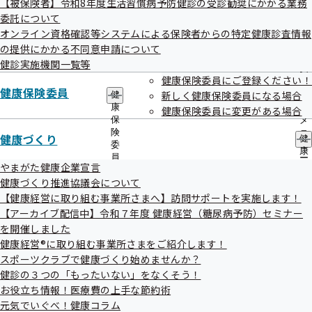
【被保険者】令和8年度生活習慣病予防健診の受診勧奨にかかる業務
出
指
節約といっても、具合が悪いのに受診せず、我慢するという
委託について
先
導
一
オンライン資格確認等システムによる保険者からの特定健康診査情報
の
ことではありません。
覧
ご
の提供にかかる不同意申請について
実は、受診の際のちょっとした心がけで医療費の無駄を減ら
の
案
健診実施機関一覧等
サ
内
すことができます。
健康保険委員にご登録ください！
ブ
の
健康保険委員
皆様ができる医療費節約のポイントをお伝えします！
メ
新しく健康保険委員になる場合
健
サ
ニ
康
ブ
健康保険委員に変更がある場合
ュ
保
メ
ー
険
ニ
健康づくり
健
委
ュ
康
員
ー
づ
やまがた健康企業宣言
の
く
健康づくり推進協議会について
サ
り
ブ
【健康経営に取り組む事業所さまへ】訪問サポートを実施します！
の
メ
【アーカイブ配信中】令和７年度 健康経営（糖尿病予防）セミナー
サ
ニ
ブ
を開催しました
ュ
メ
健康経営®に取り組む事業所さまをご紹介します！
ー
ニ
スポーツクラブで健康づくり始めませんか？
ュ
健診の３つの「もったいない」をなくそう！
ー
お役立ち情報！医療費の上手な節約術
元気でいぐべ！健康コラム