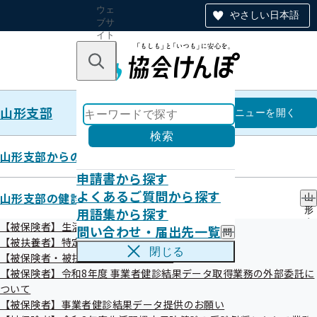
ウェ
やさしい日本語
ブサ
イト
全体
のナ
キーワードで探す
ビ
ゲー
ショ
山形支部
ン
山形支部
メニュー
を開く
検索
山形支部からのお知らせ
申請書から探す
山形支部について
よくあるご質問から探す
山形支部の健診・保健指導のご案内
山
用語集から探す
形
支
【被保険者】生活習慣病予防健診等のご案内
問い合わせ・届出先一覧
問
部
【被扶養者】特定健康診査
い
の
閉じる
【被保険者・被扶養者】特定保健指導
合
健
所在地・連絡先
わ
【被保険者】令和8年度 事業者健診結果データ取得業務の外部委託に
診
せ
・
ついて
・
保
【被保険者】事業者健診結果データ提供のお願い
届
健