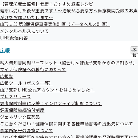
【管理栄養士監修】健康！おすすめ減塩レシピ
地方自治体及び関係団体との連携協定
健診は受けた後が重要です！～治療が必要な方へ医療機関受診のお声
がけをお願いいたします～
山形支部 第3期保健事業実施計画（データヘルス計画）
メンタルヘルスについて
LINE配信内容
広報
広
報
の
納入告知書同封リーフレット（協会けんぽ山形支部からのお知らせ）
協会けんぽTOP
都道府県支部
山形支部
山形支部について
サ
マイナ保険証への移行にあたって
ブ
広報誌
メ
広報ツール（ポスター等）
ニ
ュ
山形支部LINE公式アカウントをはじめました！
ー
プレスリリース
健康保険料率に反映！インセンティブ制度について
健康保険継続給付制度
ジェネリック医薬品
ご注意ください！健康保険に関する各種申請書等の提出先について
連絡先・アクセス
事業所記号の変換について
（マイナ保険証をお持ちでない方へ）資格確認書の発送時期変更につ