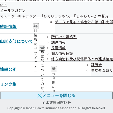
本部所在地
都道府県支部所在地
いて
メールマガジン
マスコットキャラクター『ちぇりこちゃん』『らふらくん』の紹介
ご案内
データで見る！協会けんぽ山形支部
統計情報
統
給付と手続き
申請書
計
情
所在地・連絡先
健康づくり
協会けんぽについて
報
山形支部について
調達情報
の
採用情報
山
サ
情報公開
お知らせ
形
個人情報保護
ブ
支
メ
地方自治体及び関係団体との連携協定
採用
よくあるご質問
部
ニ
評議会
に
ュ
情報公開
情
事務処理誤り
つ
用語集
ー
報
い
公
て
開
リンク集
の
リンク
このWEBサイトについて
アクセシビリティポリシー
の
サ
サイトマップ
サ
ブ
メニューを
閉じる
ブ
メ
メ
全国健康保険協会
ニ
ニ
ュ
Copyright ©Japan Health Insurance Association. All Rights Reserved.
ュ
ー