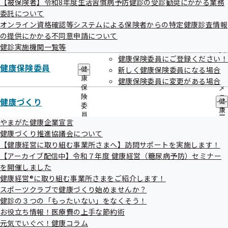
【被保険者】令和8年度生活習慣病予防健診の受診勧奨にかかる業務
出
指
委託について
先
導
一
オンライン資格確認等システムによる保険者からの特定健康診査情報
の
覧
ご
の提供にかかる不同意申請について
調達情報
の
案
健診実施機関一覧等
サ
内
健康保険委員にご登録ください！
ブ
の
健康保険委員
メ
新しく健康保険委員になる場合
健
サ
ニ
康
ブ
健康保険委員に変更がある場合
ュ
保
メ
ー
険
ニ
健康づくり
健
採用情報
委
ュ
康
員
ー
づ
やまがた健康企業宣言
の
く
健康づくり推進協議会について
サ
り
ブ
【健康経営に取り組む事業所さまへ】訪問サポートを実施します！
の
メ
【アーカイブ配信中】令和７年度 健康経営（糖尿病予防）セミナー
サ
ニ
ブ
を開催しました
ュ
個人情報保護
メ
健康経営®に取り組む事業所さまをご紹介します！
ー
ニ
スポーツクラブで健康づくり始めませんか？
ュ
健診の３つの「もったいない」をなくそう！
ー
お役立ち情報！医療費の上手な節約術
元気でいぐべ！健康コラム