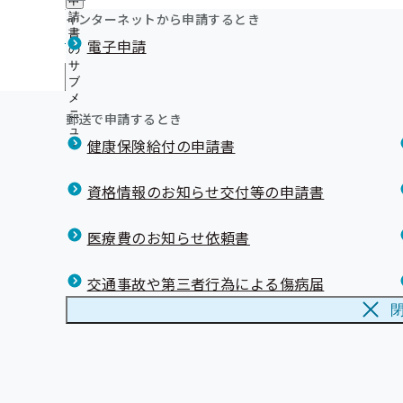
申
ニ
に
公
インターネットから申請するとき
請
ュ
つ
開
リンク集
書
ー
電子申請
い
の
の
て
サ
サ
ン
の
メ
ブ
ブ
サ
メ
メ
ブ
ニ
ニ
郵送で申請するとき
メ
ュ
ュ
ニ
健康保険給付の申請書
ー
ー
ュ
ー
資格情報のお知らせ交付等の申請書
医療費のお知らせ依頼書
交通事故や第三者行為による傷病届