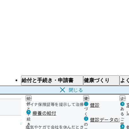
給付と手続き・申請書
健康づくり
よ
給付と手続き
健康づくり
よ
閉じる
給
健
よ
マイナ保険証等を提示して治療を受けるとき
付
康
健診
く
と
づ
あ
療養の給付
手
く
る
和歌山支部
健診データの提供
続
り
ご
き
の
質
病気やケガで会社を休んだとき