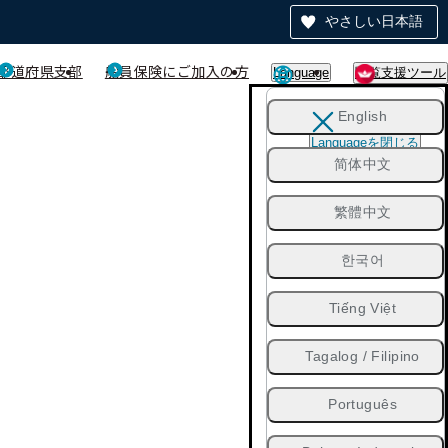
やさしい日本語
都道府県支部
船員保険にご加入の方
Language
閲覧支援ツール
English
Languageを閉じる
简体中文
繁體中文
한국어
Tiếng Việt
Tagalog / Filipino
Português