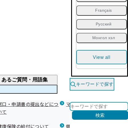
Français
Русский
Монгол хэл
View all
くあるご質問・用語集
キーワードで探す
くあるご質問
窓口・申請書の提出などにつ
医療費が高額になりそう・なったとき
健診を受けた後の健康づくり
マイナ保険証等関連について
いて
限度額適用認定・高額療養費・高額介護合算
検索
について
健康宣言（コラボヘルス）
健康保険の給付について
健康保険任意継続制度（退職
医療費の全額を負担したとき