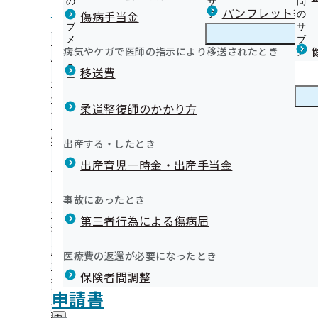
の
サ
問
和歌山支部からのお知らせ
パンフレット等（
傷病手当金
サ
ブ
の
ブ
メ
サ
生活習慣病予防健診（被保険者）とは
メ
ニ
ブ
病気やケガで医師の指示により移送されたとき
和歌山支部の健診・保健指導のご案内
ニ
ュ
和
メ
人間ドック健診（被保険者）のご案内
業務の外部委託について
ュ
ー
歌
ニ
移送費
【事業主の皆様へ】 事業者健診（定期健診）の結果デー
ー
山
ュ
健康保険委員にご登録ください
さい
支
ー
健康保険委員
健
健康保険委員様のサポートをいたします
事業者健診結果データ提供依頼業務に関する委託事業者に
部
指導
を提供するため、下記の事業者に継続的支援業務(初回面
柔道整復師のかかり方
康
健康保険委員関係届出用紙
の
【事業主様・ご担当者様へ】健診後のフォローが健康を守
保
「わかやま健康づくりチャレンジ運動」について
連絡をさせていただくことがございますので、ご理解の程よ
健
員への受診勧奨～
険
健康づくり
健
和歌山支部のデータヘルス計画
出産する・したとき
診
委
特定健康診査（被扶養者）とは
康
【9/18(金)】健康経営セミナー開催！
・
員
出産育児一時金・出産手当金
づ
協会けんぽ主催 会場健診のご案内
協会けんぽわかやま通信（納入告知書同封リーフレット）
保
の
く
広報
広
特定健診と市町村のがん検診を同時に受けられます（集団
インセンティブ制度について
健
支援業務の委託内容を対象者の方に説明させていただき、了承
サ
り
報
指
「特定健診プレミアム」のご案内
ジェネリック医薬品について
ブ
事故にあったとき
の
の
導
メ
健診結果の見方
任意継続保険料の証明について
サ
サ
統計情報
第三者行為による傷病届
の
ニ
ブ
特定保健指導業務の外部委託について
和歌山支部LINE公式アカウントについて
ブ
ご
ュ
メ
特定保健指導継続的支援業務の外部委託について
メ
令和６年度事業所アンケートの結果について
案
ー
所在地・連絡先
ニ
医療費の返還が必要になったとき
ニ
内
新規「生活習慣病予防健診等実施機関」の募集について
【広報コラム】楽しく続ける運動習慣
和歌山支部について
和
調達情報
ュ
ュ
の
健診実施機関一覧等
健康コラム
保険者間調整
歌
ー
採用情報
ー
サ
山
メールマガジン
評議会
申請書
個人情報保護
ブ
支
情報公開
情
事務処理誤り
メ
地方自治体及び関係団体との連携協定
部
報