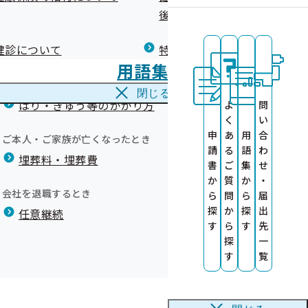
広報）
健康づくりコラム
後の健康保険）について
療養費
閉じる
健診について
特定保健指導について
海外で急な病気にかかり治療を受けたとき
用語集
海外療養費
タをご提供くだ
閉じる
ついて
談後の電話やメール等による支援)を委託しています。
はり・きゅう等のかかり方
よ
問
ります ～従業
く
い
ろしくお願いいたします。
申
あ
用
合
ご本人・ご家族が亡くなったとき
請
る
語
わ
埋葬料・埋葬費
書
ご
集
せ
健診）
が得られた方のみ委託します。
か
質
か
・
会社を退職するとき
ら
問
ら
届
探
か
探
出
任意継続
す
ら
す
先
探
一
す
覧