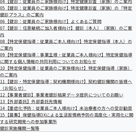
04【健診：従業員のご家族様向け】特定健康診査（家族）のご案内
出
指
05【健診：従業員のご家族様向け】特定健康診査（家族）の「特定
先
導
一
健診プラス」のご案内
の
覧
ご
06【健診：従業員のご家族様向け】よくあるご質問
の
案
07【健診：任意継続ご加入者様向け】健診（本人）（家族）のご案
サ
内
内
ブ
の
メ
08【特定保健指導：従業員ご本人様向け】特定保健指導（本人）の
サ
ニ
ブ
ご案内
東京支部の健診・保健指導のご案内
ュ
メ
09【特定保健指導：事業主様・従業員ご本人様向け】特定保健指導
ー
ニ
に関する個人情報の共同利用についてのお知らせ
ュ
10【特定保健指導：従業員のご家族様向け】特定保健指導（家族）
ー
01【健診：従業員ご本人様向け】生活習慣病
のご案内
予防健診（本人）のご案内
11【健診・特定保健指導：契約機関様向け】契約健診機関の皆様へ
（お知らせ）
12【事業者健診】事業者健診結果データ提供についてのお願い
13【外部委託】外部委託先情報
02【健診：事業主様向け】情報提供サービス
14【重症化予防：従業員ご本人様向け】未治療者の方への受診勧奨
（生活習慣病予防健診対象者データのダウン
15【募集】保健指導DXによる生活習慣病予防の高度化・実用化に関
ロード）
する研究開発への参加事業所
健診実施機関一覧等