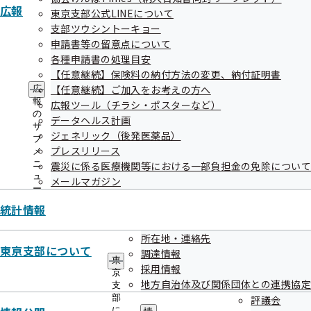
広報
東京支部公式LINEについて
支部ツウシントーキョー
08【特定保健指導：従業員ご本人様向け】特
申請書等の留意点について
定保健指導（本人）のご案内
各種申請書の処理目安
【任意継続】保険料の納付方法の変更、納付証明書
【任意継続】ご加入をお考えの方へ
広
報
広報ツール（チラシ・ポスターなど）
09【特定保健指導：事業主様・従業員ご本人
の
データヘルス計画
様向け】特定保健指導に関する個人情報の共
サ
ジェネリック（後発医薬品）
ブ
同利用についてのお知らせ
プレスリリース
メ
ニ
震災に係る医療機関等における一部負担金の免除について
ュ
メールマガジン
ー
10【特定保健指導：従業員のご家族様向け】
統計情報
特定保健指導（家族）のご案内
所在地・連絡先
東京支部について
調達情報
11【健診・特定保健指導：契約機関様向け】
東
採用情報
京
契約健診機関の皆様へ（お知らせ）
地方自治体及び関係団体との連携協定
支
部
評議会
に