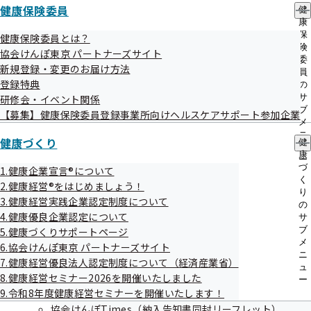
健康保険委員
03【健診：事業主様・被保険者（従業員ご本
健
康
人）様向け】よくあるご質問
保
健康保険委員とは？
険
協会けんぽ東京 パートナーズサイト
委
新規登録・変更のお届け方法
員
04【健診：従業員のご家族様向け】特定健康
登録特典
の
診査（家族）のご案内
サ
研修会・イベント関係
ブ
【募集】健康保険委員登録事業所向けヘルスケアサポート参加企業
メ
ニ
健康づくり
健
05【健診：従業員のご家族様向け】特定健康
ュ
康
ー
診査（家族）の「特定健診プラス」のご案内
づ
1.健康企業宣言®について
く
2.健康経営®をはじめましょう！
り
3.健康経営実践企業認定制度について
の
06【健診：従業員のご家族様向け】よくある
4.健康優良企業認定について
サ
ご質問
ブ
5.健康づくりサポートページ
メ
6.協会けんぽ東京 パートナーズサイト
ニ
7.健康経営優良法人認定制度について（経済産業省）
ュ
8.健康経営セミナー2026を開催いたしました
ー
07【健診：任意継続ご加入者様向け】健診
9.令和8年度健康経営セミナーを開催いたします！
（本人）（家族）のご案内
協会けんぽTimes（納入告知書同封リーフレット）