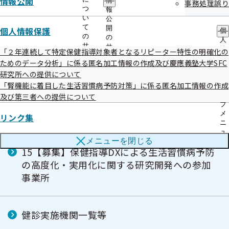
情報公開
情
事務処理誤り
つ
報
12【事業者健診】事業者健診結果データ提供
い
公
についてのお願い
て
開
個人情報保護
個
の
の
人
サ
サ
情
「２年連続して特定保健指導対象者となるリピーター特性の明確化の
ブ
ブ
報
ためのデータ分析」に係る匿名加工情報の作成及び慶應義塾大学SFC
13【外部委託】外部委託先情報
メ
メ
保
研究所への提供について
ニ
ニ
護
ュ
ュ
「腎機能に着目した生活習慣病予防対策」に係る匿名加工情報の作成
の
ー
ー
サ
及び第三者への提供について
14【重症化予防：従業員ご本人様向け】未治
ブ
療者の方への受診勧奨
メ
リンク集
ニ
ュ
メニューを
閉じる
ー
15【募集】保健指導DXによる生活習慣病予防
の高度化・実用化に関する研究開発への参加
事業所
健診実施機関一覧等