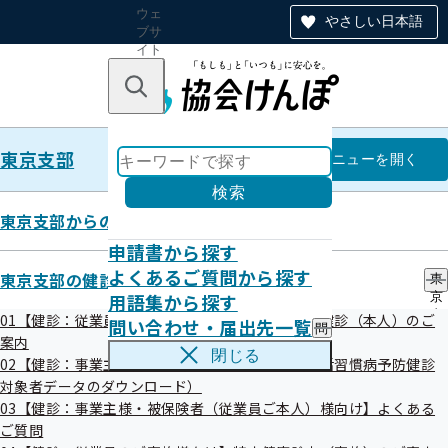
ウェ
やさしい日本語
ブサ
イト
全体
のナ
キーワードで探す
ビ
ゲー
ショ
東京支部
ン
東京支部
メニュー
を開く
検索
東京支部からのお知らせ
申請書から探す
03【健診：事業主様・被保険者
よくあるご質問から探す
東京支部の健診・保健指導のご案内
東
用語集から探す
京
（従業員ご本人）様向け】よくあ
支
01【健診：従業員ご本人様向け】生活習慣病予防健診（本人）のご
問い合わせ・届出先一覧
問
部
るご質問
案内
い
の
閉じる
02【健診：事業主様向け】情報提供サービス（生活習慣病予防健診
合
健
わ
対象者データのダウンロード）
診
せ
・
03【健診：事業主様・被保険者（従業員ご本人）様向け】よくある
よくあるご質問（協会けんぽホームページ内の別ページ
・
保
ご質問
届
へ移動します）
健