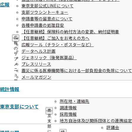
広報
東京支部公式LINEについて
支部ツウシントーキョー
申請書等の留意点について
各種申請書の処理目安
地方自治体及び関係団体との連携協定
【任意継続】保険料の納付方法の変更、納付証明書
【任意継続】ご加入をお考えの方へ
広
報
広報ツール（チラシ・ポスターなど）
の
国立市
データヘルス計画
サ
ジェネリック（後発医薬品）
ブ
プレスリリース
メ
ニ
震災に係る医療機関等における一部負担金の免除について
立川市
ュ
メールマガジン
ー
統計情報
八王子市
所在地・連絡先
東京支部について
調達情報
東
採用情報
東京都薬剤師会
京
地方自治体及び関係団体との連携協定
支
部
評議会
に