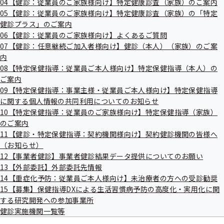
04【健診：従業員のご家族様向け】特定健康診査（家族）のご案内
出
指
05【健診：従業員のご家族様向け】特定健康診査（家族）の「特定
先
導
一
多摩市の「健幸まちづくり」推進
健診プラス」のご案内
の
覧
ご
06【健診：従業員のご家族様向け】よくあるご質問
の
案
07【健診：任意継続ご加入者様向け】健診（本人）（家族）のご案
サ
内
協会けんぽ東京支部は、多摩市と平成28年11月24日に多摩
内
ブ
の
市民の皆様が「健康で安心して暮らしていくための取組み」
メ
08【特定保健指導：従業員ご本人様向け】特定保健指導（本人）の
サ
ニ
ブ
ご案内
を連携・協力して進める覚書を取り交わしました。
ュ
メ
09【特定保健指導：事業主様・従業員ご本人様向け】特定保健指導
この覚書の取り交わしにより、「健幸まちづくり」を進める
ー
ニ
に関する個人情報の共同利用についてのお知らせ
ュ
多摩市と地域の実情に応じた健康づくり、生活習慣改善に関
10【特定保健指導：従業員のご家族様向け】特定保健指導（家族）
ー
する教育、相談、広報等を積極的に推進していきます。
のご案内
11【健診・特定保健指導：契約機関様向け】契約健診機関の皆様へ
（お知らせ）
12【事業者健診】事業者健診結果データ提供についてのお願い
協定の内容
13【外部委託】外部委託先情報
14【重症化予防：従業員ご本人様向け】未治療者の方への受診勧奨
15【募集】保健指導DXによる生活習慣病予防の高度化・実用化に関
する研究開発への参加事業所
特定健康診査、がん検診等の受診促進及び特定保健指
健診実施機関一覧等
導の利用促進に関すること