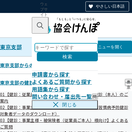
ウェ
やさしい日本語
ブサ
イト
全体
のナ
キーワードで探す
ビ
ゲー
ショ
東京支部
ン
東京支部
メニュー
を開く
検索
東京支部からのお知らせ
申請書から探す
多摩市
よくあるご質問から探す
東京支部の健診・保健指導のご案内
東
用語集から探す
京
支
01【健診：従業員ご本人様向け】生活習慣病予防健診（本人）のご
問い合わせ・届出先一覧
問
部
平成28年11月25日
案内
い
の
閉じる
02【健診：事業主様向け】情報提供サービス（生活習慣病予防健診
合
健
わ
対象者データのダウンロード）
診
せ
・
03【健診：事業主様・被保険者（従業員ご本人）様向け】よくある
・
保
ご質問
届
健