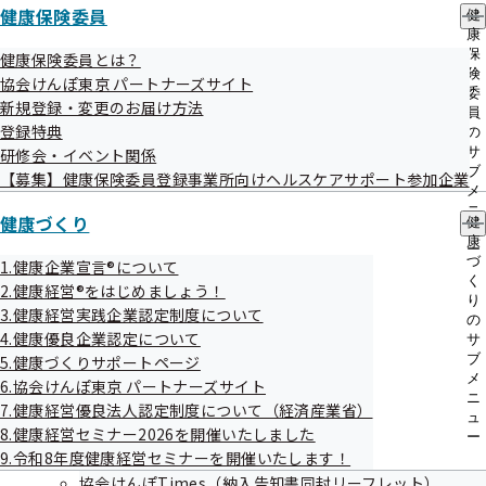
健康保険委員
特定健康診査結果等の活用及び医療費の分析に関する
健
康
こと。
保
健康保険委員とは？
市民の健康意識の向上及び医療保険制度の周知のため
険
協会けんぽ東京 パートナーズサイト
委
の広報及び啓発に関すること。
新規登録・変更のお届け方法
員
登録特典
その他、覚書の目的を達成するために必要な事項。
の
サ
研修会・イベント関係
ブ
【募集】健康保険委員登録事業所向けヘルスケアサポート参加企業
メ
ニ
協定調印式
健康づくり
健
ュ
康
ー
づ
1.健康企業宣言®について
「協定調印式」では、多摩市役所において、多摩市の阿部裕
く
2.健康経営®をはじめましょう！
り
行市長と東京支部の矢内邦夫支部長が覚書に署名しました。
3.健康経営実践企業認定制度について
の
4.健康優良企業認定について
協会けんぽ東京支部は、今後も他の区市町村及び東京都との
サ
ブ
5.健康づくりサポートページ
連携を進めていきます。詳細につきましては、東京支部ホー
メ
6.協会けんぽ東京 パートナーズサイト
ムページ等でお知らせしてまいります。
ニ
7.健康経営優良法人認定制度について（経済産業省）
ュ
8.健康経営セミナー2026を開催いたしました
ー
9.令和8年度健康経営セミナーを開催いたします！
協会けんぽTimes（納入告知書同封リーフレット）