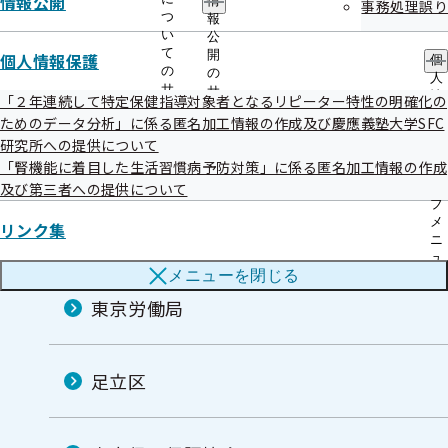
情報公開
情
事務処理誤り
東京産業保健総合支援センター
つ
報
い
公
て
開
個人情報保護
個
の
の
人
東京都医師会
サ
サ
情
「２年連続して特定保健指導対象者となるリピーター特性の明確化の
ブ
ブ
報
ためのデータ分析」に係る匿名加工情報の作成及び慶應義塾大学SFC
メ
メ
保
研究所への提供について
ニ
ニ
護
青梅商工会議所
ュ
ュ
「腎機能に着目した生活習慣病予防対策」に係る匿名加工情報の作成
の
ー
ー
サ
及び第三者への提供について
ブ
メ
リンク集
東京都歯科医師会
ニ
ュ
メニューを
閉じる
ー
東京労働局
足立区