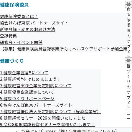
健康保険委員
健
康
風しんの追加的対策に伴う抗体検査・定期予
保
健康保険委員とは？
防接種について
険
協会けんぽ東京 パートナーズサイト
委
新規登録・変更のお届け方法
員
登録特典
の
サ
研修会・イベント関係
協会けんぽTOP
都道府県支部
東京支部
東京支部について
ブ
【募集】健康保険委員登録事業所向けヘルスケアサポート参加企業
地方自治体及び関係団体との連携協定
世田谷区
メ
ニ
風しんの追加的対策に伴う抗体検査・定期予防接種について
健康づくり
健
ュ
康
ー
づ
1.健康企業宣言®について
く
2.健康経営®をはじめましょう！
り
3.健康経営実践企業認定制度について
の
4.健康優良企業認定について
サ
ブ
5.健康づくりサポートページ
メ
6.協会けんぽ東京 パートナーズサイト
ニ
7.健康経営優良法人認定制度について（経済産業省）
ュ
8.健康経営セミナー2026を開催いたしました
ー
連絡先・アクセス
9.令和8年度健康経営セミナーを開催いたします！
本部所在地
協会けんぽTimes（納入告知書同封リーフレット）
都道府県支部所在地