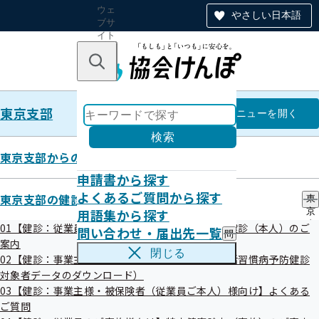
ウェ
やさしい日本語
ブサ
イト
全体
のナ
キーワードで探す
ビ
ゲー
ショ
東京支部
ン
東京支部
メニュー
を開く
検索
東京支部からのお知らせ
申請書から探す
風しんの追加的対策に伴う抗体検
よくあるご質問から探す
東京支部の健診・保健指導のご案内
東
用語集から探す
京
査・定期予防接種について
支
01【健診：従業員ご本人様向け】生活習慣病予防健診（本人）のご
問い合わせ・届出先一覧
問
部
案内
い
の
閉じる
02【健診：事業主様向け】情報提供サービス（生活習慣病予防健診
合
健
令和01年08月01日
わ
対象者データのダウンロード）
診
せ
・
03【健診：事業主様・被保険者（従業員ご本人）様向け】よくある
世田谷区では、風しんの抗体保有率の低い世代の男性に、風
・
保
ご質問
届
健
しん感染拡大防止のための追加的対策を実施しています。