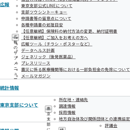
広報
東京支部公式LINEについて
支部ツウシントーキョー
申請書等の留意点について
ご案内
各種申請書の処理目安
給付と手続き
【任意継続】保険料の納付方法の変更、納付証明書
申請書
【任意継続】ご加入をお考えの方へ
広
報
健康づくり
協会けんぽについて
広報ツール（チラシ・ポスターなど）
の
データヘルス計画
サ
情報公開
お知らせ
ジェネリック（後発医薬品）
ブ
プレスリリース
メ
採用
よくあるご質問
ニ
震災に係る医療機関等における一部負担金の免除について
ュ
メールマガジン
ー
用語集
統計情報
リンク
このWEBサイトについて
アクセシビリティポリシー
所在地・連絡先
サイトマップ
東京支部について
調達情報
東
採用情報
京
全国健康保険協会
地方自治体及び関係団体との連携協定
支
Copyright ©Japan Health Insurance Association. All Rights Reserved.
部
評議会
に