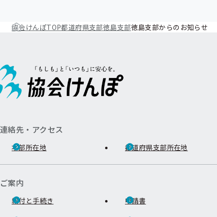
協会けんぽTOP
都道府県支部
徳島支部
徳島支部からのお知らせ
連絡先・アクセス
本部所在地
都道府県支部所在地
ご案内
給付と手続き
申請書